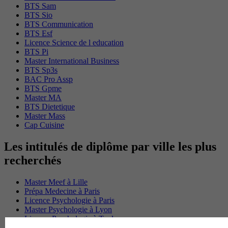
BTS Sam
BTS Sio
BTS Communication
BTS Esf
Licence Science de l education
BTS Pi
Master International Business
BTS Sp3s
BAC Pro Assp
BTS Gpme
Master MA
BTS Dietetique
Master Mass
Cap Cuisine
Les intitulés de diplôme par ville les plus
recherchés
Master Meef à Lille
Prépa Medecine à Paris
Licence Psychologie à Paris
Master Psychologie à Lyon
Licence Psychologie à Toulouse
Master Psychologie à Lille