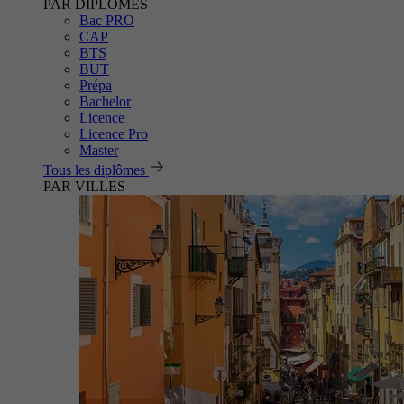
PAR DIPLÔMES
Bac PRO
CAP
BTS
BUT
Prépa
Bachelor
Licence
Licence Pro
Master
Tous les diplômes
PAR VILLES