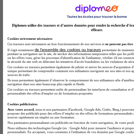
Master Psychologie à Montpellier
Master Psychologie à Paris
Master Meef à Lyon
Master Meef à Paris
Diplomeo utilise des traceurs et d’autres données pour rendre la recherche d’éco
BTS Tourisme à Bordeaux
efficace.
BTS Tourisme à Lyon
BTS Tourisme à Paris
Cookies strictement nécessaires
BTS Tourisme à Toulouse
Ces traceurs sont nécessaires au bon fonctionnement de nos services et
ne peuvent pas être 
Licence Psychologie à Lille
de l'ensemble des cookies ou traceurs
Il s'agit notamment
permettant de maintenir 
Master Informatique à Paris
pendant sa navigation sur le site, de stocker des informations temporaires telles que les préf
ou les offres vues, gérer les processus d'identification de l'utilisateur, vérifier s'il est conn
BTS Communication à Bordeaux
la sécurité du site web en détectant les tentatives d'accès frauduleux ou les violations de sécu
Master Psychologie à Angers
Ces cookies ou traceurs permettent également de piloter et suivre les sources d'acquisition d'
BTS Communication à Lyon
unique permettant de comprendre comment nos utilisateurs naviguent sur nos sites et nos ap
BTS Ndrc à Lyon
sources de trafic.
Ils nous permettent également d’observer le comportement de nos utilisateurs afin d'amélior
navigation dans nos sites beaucoup plus rapide et fluide.
Les intitulés de diplôme par alternance
Ces cookies ou traceurs permettent enfin de personnaliser les interfaces de consultation et d
personnalisée des offres d'emploi ou de formations proposées.
les plus recherchés
Cookies publicitaires
BTS Esf en alternance
Avec votre accord
, nous et nos partenaires (Facebook, Google Ads, Critéo, Bing,) pouvons 
BTS Dietetique en alternance
proposer des publicités pour des offres d’emploi ou des offres de formations personnalisés
trouver rapidement un emploi ou une formation.
BTS Mco en alternance
Nos partenaires personnalisent ces publicités en fonction de votre navigation, de votre profil
BTS Pi en alternance
Nous utilisons des technologies Google (ex : Google Ads) pour mesurer l'audience et propos
BTS Sp3s en alternance
personnalisés. En acceptant, vous consentez à l'utilisation de vos données par Google conf