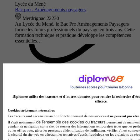
Lycée du Mené
Bac pro - Aménagements paysagers
Merdrignac 22230
Au Lycée du Mené, le Bac Pro Aménagements Paysagers
forme les futurs professionnels du paysage en trois ans. Cette
formation technique et pratique développe les compétences
essentielles…
Diplomeo utilise des traceurs et d’autres données pour rendre la recherche d’éco
efficace.
Cookies strictement nécessaires
Ces traceurs sont nécessaires au bon fonctionnement de nos services et
ne peuvent pas être 
Lycée professionnel du Blavet
de l'ensemble des cookies ou traceurs
Il s'agit notamment
permettant de maintenir 
CAP - Couvreur
pendant sa navigation sur le site, de stocker des informations temporaires telles que les préf
ou les offres vues, gérer les processus d'identification de l'utilisateur, vérifier s'il est conn
Pontivy 56300
la sécurité du site web en détectant les tentatives d'accès frauduleux ou les violations de sécu
Le CAP Couvreur du Lycée professionnel du Blavet forme
Ces cookies ou traceurs permettent également de piloter et suivre les sources d'acquisition d'