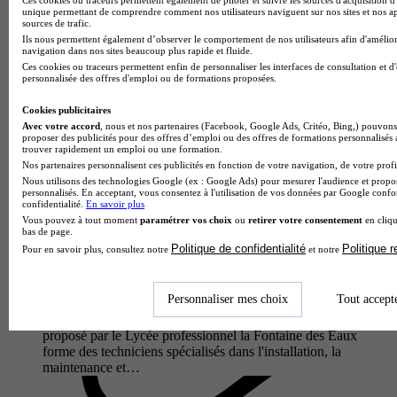
des ouvriers professionnels du bâtiment spécialisés dans
unique permettant de comprendre comment nos utilisateurs naviguent sur nos sites et nos ap
sources de trafic.
l'étanchéité des toitures. Au programme : mise en place de la
Ils nous permettent également d’observer le comportement de nos utilisateurs afin d'amélior
sécurité sur…
navigation dans nos sites beaucoup plus rapide et fluide.
Ces cookies ou traceurs permettent enfin de personnaliser les interfaces de consultation et d
personnalisée des offres d'emploi ou de formations proposées.
Cookies publicitaires
Avec votre accord
, nous et nos partenaires (Facebook, Google Ads, Critéo, Bing,) pouvons 
proposer des publicités pour des offres d’emploi ou des offres de formations personnalisés
trouver rapidement un emploi ou une formation.
Nos partenaires personnalisent ces publicités en fonction de votre navigation, de votre profil
Nous utilisons des technologies Google (ex : Google Ads) pour mesurer l'audience et propos
personnalisés. En acceptant, vous consentez à l'utilisation de vos données par Google conf
confidentialité.
En savoir plus
Vous pouvez à tout moment
paramétrer vos choix
ou
retirer votre consentement
en cliqu
bas de page.
Politique de confidentialité
Politique 
Pour en savoir plus, consultez notre
et notre
Lycée professionnel la Fontaine des Eaux
Bac pro - Métiers du froid et des énergies renouvelables
Personnaliser mes choix
Tout accept
Dinan 22100
Le Bac Pro Métiers du Froid et des Énergies Renouvelables
proposé par le Lycée professionnel la Fontaine des Eaux
forme des techniciens spécialisés dans l'installation, la
maintenance et…