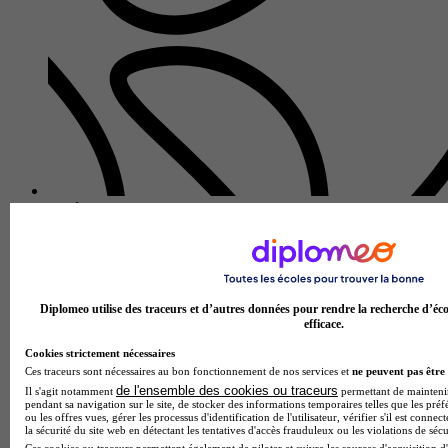
Lycée polyvalent La Mennais
Bac pro - Maintenance des systèmes de production connectés
Ploërmel 56800
Le Bac Pro Maintenance des Systèmes de Production
Connectés proposé par le Lycée polyvalent La Mennais forme
les futurs spécialistes de la maintenance industrielle 4. 0. Au
Diplomeo utilise des traceurs et d’autres données pour rendre la recherche d’éco
efficace.
cœur de cette…
Cookies strictement nécessaires
Ces traceurs sont nécessaires au bon fonctionnement de nos services et
ne peuvent pas être 
de l'ensemble des cookies ou traceurs
Il s'agit notamment
permettant de maintenir 
pendant sa navigation sur le site, de stocker des informations temporaires telles que les préf
ou les offres vues, gérer les processus d'identification de l'utilisateur, vérifier s'il est conn
la sécurité du site web en détectant les tentatives d'accès frauduleux ou les violations de sécu
Ces cookies ou traceurs permettent également de piloter et suivre les sources d'acquisition d'