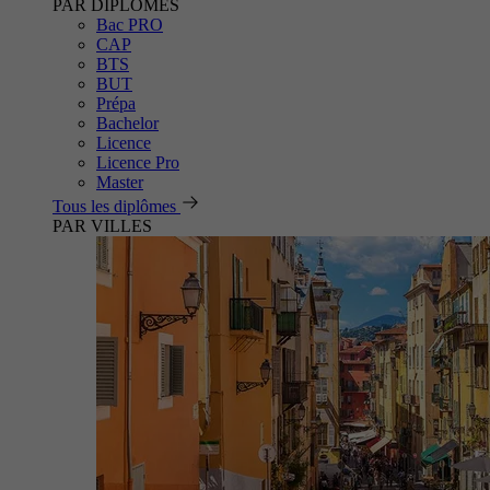
PAR DIPLÔMES
Bac PRO
CAP
BTS
BUT
Prépa
Bachelor
Licence
Licence Pro
Master
Tous les diplômes
PAR VILLES