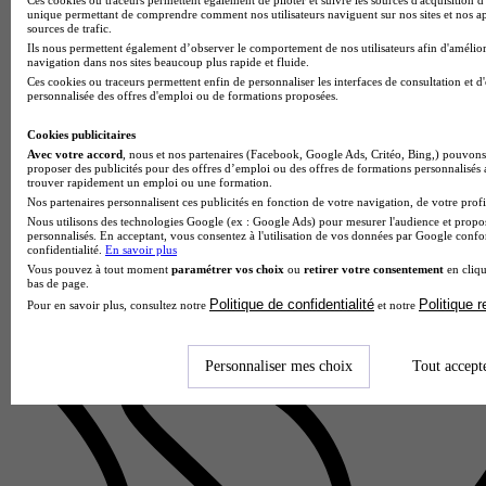
unique permettant de comprendre comment nos utilisateurs naviguent sur nos sites et nos ap
sources de trafic.
Ils nous permettent également d’observer le comportement de nos utilisateurs afin d'amélior
navigation dans nos sites beaucoup plus rapide et fluide.
Ces cookies ou traceurs permettent enfin de personnaliser les interfaces de consultation et d
personnalisée des offres d'emploi ou de formations proposées.
Cookies publicitaires
Lycée professionnel Bel Air
Avec votre accord
, nous et nos partenaires (Facebook, Google Ads, Critéo, Bing,) pouvons 
Bac pro - Maintenance des véhicules option véhicules légers
proposer des publicités pour des offres d’emploi ou des offres de formations personnalisés
trouver rapidement un emploi ou une formation.
Tinténiac 35190
Nos partenaires personnalisent ces publicités en fonction de votre navigation, de votre profil
Le Bac Pro Maintenance des Véhicules option Véhicules
Nous utilisons des technologies Google (ex : Google Ads) pour mesurer l'audience et propos
Légers proposé par le Lycée professionnel Bel Air forme des
personnalisés. En acceptant, vous consentez à l'utilisation de vos données par Google conf
techniciens qualifiés capables de diagnostiquer, entretenir et
confidentialité.
En savoir plus
réparer l…
Vous pouvez à tout moment
paramétrer vos choix
ou
retirer votre consentement
en cliqu
bas de page.
Politique de confidentialité
Politique 
Pour en savoir plus, consultez notre
et notre
Personnaliser mes choix
Tout accept