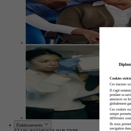
Diplome
Cookies strict
Ces traceurs so
Il s'agit notam
pendant sa navig
annonces ou les 
globalement gara
Ces cookies ou t
unique permetta
différentes sour
Ils nous permet
Établissements
navigation dans
ÉTABLISSEMENTS PAR TYPE