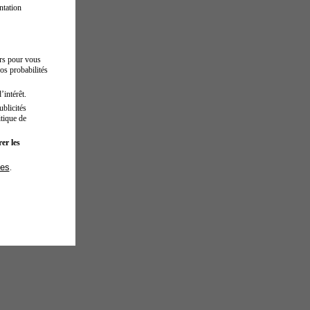
ntation
urs pour vous
os probabilités
’intérêt.
blicités
tique de
er les
ies
.