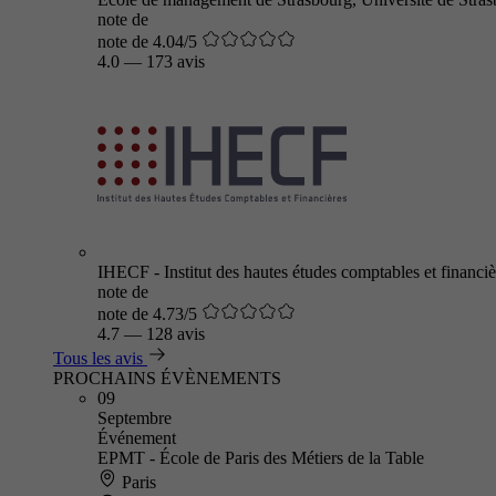
note de
note de 4.04/5
4.0
—
173 avis
IHECF - Institut des hautes études comptables et financiè
note de
note de 4.73/5
4.7
—
128 avis
Tous les avis
PROCHAINS ÉVÈNEMENTS
09
Septembre
Événement
EPMT - École de Paris des Métiers de la Table
Paris