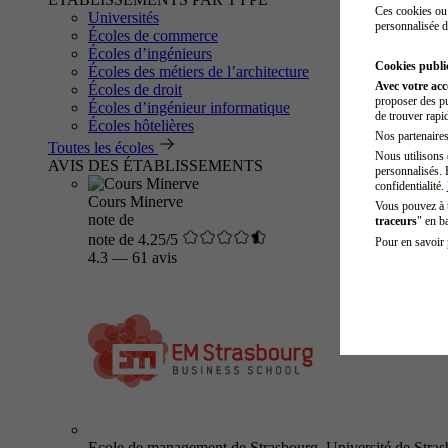
Ces cookies ou 
Universités
personnalisée d
Écoles de commerce
Écoles d’ingénieurs
Cookies public
Écoles des métiers de l’architecture
Avec votre ac
Écoles de droit
proposer des pu
Écoles d’ingénieur informatique
de trouver rapi
Écoles hôtelières
Nos partenaires 
Toutes les écoles
Nous utilisons 
AVIS DES ÉTABLISSEMENTS
personnalisés. 
confidentialité.
Cours Minerve
Vous pouvez à
note de
traceurs
" en b
note de 4.25/5
Pour en savoir 
4.3
—
61 avis
Ecole de management de Strasbourg, Université de Stra