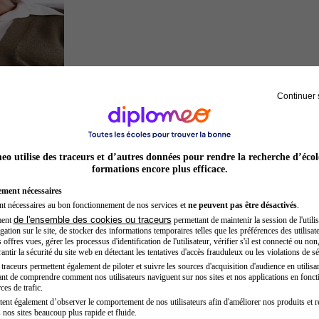
Continuer 
Sage-femme
o utilise des traceurs et d’autres données pour rendre la recherche d’écol
formations encore plus efficace.
ement nécessaires
nt nécessaires au bon fonctionnement de nos services et
ne peuvent pas être désactivés
.
de l'ensemble des cookies ou traceurs
ment
permettant de maintenir la session de l'utilis
ation sur le site, de stocker des informations temporaires telles que les préférences des utilisate
offres vues, gérer les processus d'identification de l'utilisateur, vérifier s'il est connecté ou non,
ntir la sécurité du site web en détectant les tentatives d'accès frauduleux ou les violations de sé
raceurs permettent également de piloter et suivre les sources d'acquisition d'audience en utilisan
nt de comprendre comment nos utilisateurs naviguent sur nos sites et nos applications en fonct
Inspecteur de police
ces de trafic.
tent également d’observer le comportement de nos utilisateurs afin d'améliorer nos produits et r
 nos sites beaucoup plus rapide et fluide.