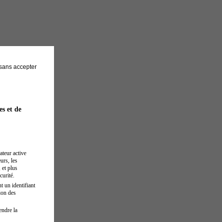
sans accepter
es et de
ateur active
urs, les
 et plus
curité.
t un identifiant
ion des
endre la