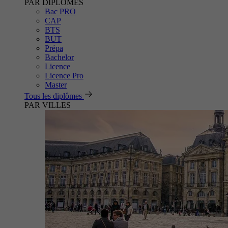
PAR DIPLÔMES
Bac PRO
CAP
BTS
BUT
Prépa
Bachelor
Licence
Licence Pro
Master
Tous les diplômes
PAR VILLES