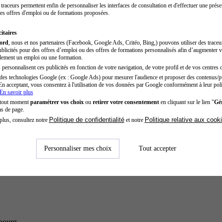
traceurs permettent enfin de personnaliser les interfaces de consultation et d'effectuer une prése
es offres d'emploi ou de formations proposées.
itaires
cord
, nous et nos partenaires (Facebook, Google Ads, Critéo, Bing,) pouvons utiliser des trace
blicités pour des offres d’emploi ou des offres de formations personnalisés afin d’augmenter v
dement un emploi ou une formation.
personnalisent ces publicités en fonction de votre navigation, de votre profil et de vos centres d
des technologies Google (ex : Google Ads) pour mesurer l'audience et proposer des contenus/pu
En acceptant, vous consentez à l'utilisation de vos données par Google conformément à leur poli
En savoir plus
 tout moment
paramétrer vos choix
ou
retirer votre consentement
en cliquant sur le lien "
Gér
as de page.
Politique de confidentialité
Politique relative aux cook
plus, consultez notre
et notre
Personnaliser mes choix
Tout accepter
sbourg