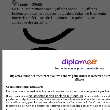
Loudéac 22600
Le BTS Maintenance des Systèmes option C Systèmes
Éoliens proposé par le Lycée polyvalent Fulgence Bienvenüe
forme des spécialistes de la maintenance préventive et
corrective des install…
Diplomeo utilise des traceurs et d’autres données pour rendre la recherche d’éco
efficace.
Lycée polyvalent Jeanne d'Arc - Saint-Ivy
Cookies strictement nécessaires
Bac techno - STI2D sciences et technologies de l'industrie et
Ces traceurs sont nécessaires au bon fonctionnement de nos services et
ne peuvent pas être 
du développement durable enseignement spécifique énergie et
de l'ensemble des cookies ou traceurs
Il s'agit notamment
permettant de maintenir 
pendant sa navigation sur le site, de stocker des informations temporaires telles que les préf
environnement
ou les offres vues, gérer les processus d'identification de l'utilisateur, vérifier s'il est conn
4.0
la sécurité du site web en détectant les tentatives d'accès frauduleux ou les violations de sécu
Ces cookies ou traceurs permettent également de piloter et suivre les sources d'acquisition d'