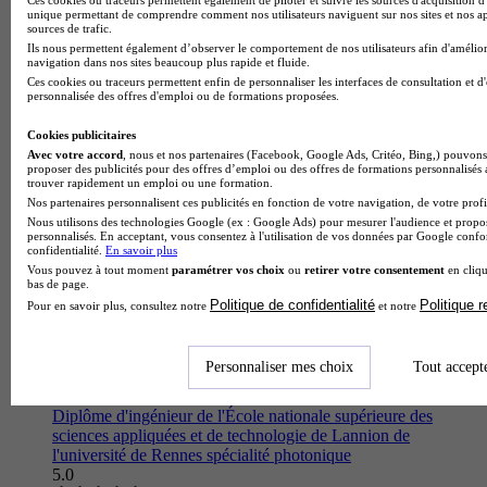
unique permettant de comprendre comment nos utilisateurs naviguent sur nos sites et nos ap
1 avis
sources de trafic.
Pontivy 56300
Ils nous permettent également d’observer le comportement de nos utilisateurs afin d'amélior
navigation dans nos sites beaucoup plus rapide et fluide.
Le Bac Techno STI2D Sciences et Technologies de l'Industrie
Ces cookies ou traceurs permettent enfin de personnaliser les interfaces de consultation et d
et du Développement Durable avec enseignement spécifique
personnalisée des offres d'emploi ou de formations proposées.
Énergie et Environnement du Lycée polyvalent Jeanne d'Arc -
Saint-Ivy…
Cookies publicitaires
Avec votre accord
, nous et nos partenaires (Facebook, Google Ads, Critéo, Bing,) pouvons 
proposer des publicités pour des offres d’emploi ou des offres de formations personnalisés
trouver rapidement un emploi ou une formation.
Nos partenaires personnalisent ces publicités en fonction de votre navigation, de votre profil
Nous utilisons des technologies Google (ex : Google Ads) pour mesurer l'audience et propos
personnalisés. En acceptant, vous consentez à l'utilisation de vos données par Google conf
confidentialité.
En savoir plus
Vous pouvez à tout moment
paramétrer vos choix
ou
retirer votre consentement
en cliqu
bas de page.
Politique de confidentialité
Politique 
Pour en savoir plus, consultez notre
et notre
Personnaliser mes choix
Tout accept
ENSSAT
Diplôme d'ingénieur de l'École nationale supérieure des
sciences appliquées et de technologie de Lannion de
l'université de Rennes spécialité photonique
5.0