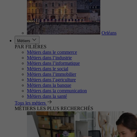
Orléans
Métiers
PAR FILIÈRES
Métiers dans le commerce
Métiers dans l’industrie
Métiers dans l’informatique
Métiers dans le social
Métiers dans l’immobilier
Métiers dans l’agriculture
Métiers dans la banque
Métiers dans la communication
Métiers dans la santé
Tous les métiers
MÉTIERS LES PLUS RECHERCHÉS