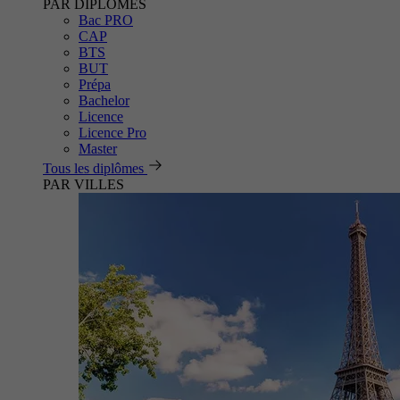
PAR DIPLÔMES
Bac PRO
CAP
BTS
BUT
Prépa
Bachelor
Licence
Licence Pro
Master
Tous les diplômes
PAR VILLES