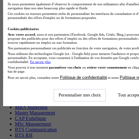
Ils nous permettent également d’observer le comportement de nos utilisateurs afin d'amélior
BTS Sio en alternance
navigation dans nos sites beaucoup plus rapide et fluide.
MSc Marketing Digital en alternance
Ces cookies ou traceurs permettent enfin de personnaliser les interfaces de consultation et d
BTS Gpme en alternance
personnalisée des offres d'emploi ou de formations proposées.
Cap Electricien en alternance
BTS Gpn en alternance
Cookies publicitaires
BTS Domotique en alternance
Avec votre accord
, nous et nos partenaires (Facebook, Google Ads, Critéo, Bing,) pouvons 
BAC Pro Agora en alternance
proposer des publicités pour des offres d’emploi ou des offres de formations personnalisés
trouver rapidement un emploi ou une formation.
BTS Sta en alternance
Nos partenaires personnalisent ces publicités en fonction de votre navigation, de votre profil
BTS Iris en alternance
Nous utilisons des technologies Google (ex : Google Ads) pour mesurer l'audience et propos
BTS Tpl en alternance
personnalisés. En acceptant, vous consentez à l'utilisation de vos données par Google conf
BTS Ati en alternance
confidentialité.
En savoir plus
Vous pouvez à tout moment
paramétrer vos choix
ou
retirer votre consentement
en cliqu
bas de page.
Les diplômes par filière les plus
Politique de confidentialité
Politique 
Pour en savoir plus, consultez notre
et notre
recherchés
Personnaliser mes choix
Tout accept
CS Sport
Master Sport
MBA Marketing
Master Management
CAP Esthétique
MSc Management
BTS Communication
BTS RH