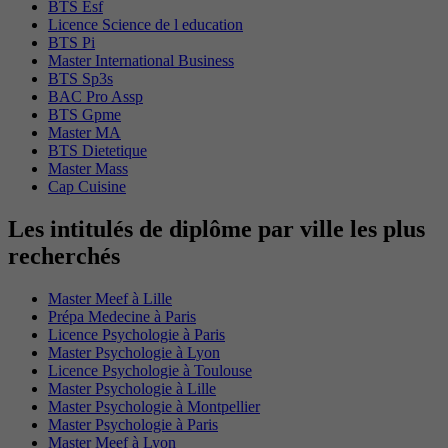
BTS Esf
Licence Science de l education
BTS Pi
Master International Business
BTS Sp3s
BAC Pro Assp
BTS Gpme
Master MA
BTS Dietetique
Master Mass
Cap Cuisine
Les intitulés de diplôme par ville les plus
recherchés
Master Meef à Lille
Prépa Medecine à Paris
Licence Psychologie à Paris
Master Psychologie à Lyon
Licence Psychologie à Toulouse
Master Psychologie à Lille
Master Psychologie à Montpellier
Master Psychologie à Paris
Master Meef à Lyon