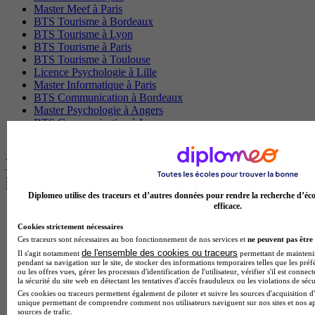
Master Meef à Paris
BTS Tourisme à Bordeaux
BTS Tourisme à Lyon
BTS Tourisme à Paris
BTS Tourisme à Toulouse
Licence Psychologie à Lille
Master Informatique à Paris
BTS Communication à Bordeaux
Master Psychologie à Angers
BTS Communication à Lyon
BTS Ndrc à Lyon
Les intitulés de diplôme par alternance
les plus recherchés
Diplomeo utilise des traceurs et d’autres données pour rendre la recherche d’éco
efficace.
BTS Esf en alternance
BTS Dietetique en alternance
Cookies strictement nécessaires
BTS Mco en alternance
Ces traceurs sont nécessaires au bon fonctionnement de nos services et
ne peuvent pas être 
BTS Pi en alternance
de l'ensemble des cookies ou traceurs
Il s'agit notamment
permettant de maintenir 
pendant sa navigation sur le site, de stocker des informations temporaires telles que les préf
BTS Sp3s en alternance
ou les offres vues, gérer les processus d'identification de l'utilisateur, vérifier s'il est conn
Master CCA en alternance
la sécurité du site web en détectant les tentatives d'accès frauduleux ou les violations de sécu
BTS Ndrc en alternance
Ces cookies ou traceurs permettent également de piloter et suivre les sources d'acquisition d'
BTS Sam en alternance
unique permettant de comprendre comment nos utilisateurs naviguent sur nos sites et nos ap
sources de trafic.
Cap Fleuriste en alternance