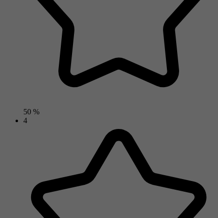
50 %
4