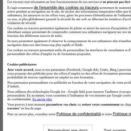
Ces traceurs sont nécessaires au bon fonctionnement de nos services et
ne peuvent pas être 
de l'ensemble des cookies ou traceurs
Il s'agit notamment
permettant de maintenir 
active pendant sa navigation sur le site, de stocker des informations temporaires telles que l
utilisateurs, les annonces ou les offres vues, gérer les processus d'identification de l'utilisateu
ou non, et plus globalement garantir la sécurité du site web en détectant les tentatives d'acc
violations de sécurité.
Ces cookies ou traceurs permettent également de piloter et suivre les sources d'acquisition d
identifiant unique permettant de comprendre comment nos utilisateurs naviguent sur nos site
fonction des différentes sources de trafic.
Ils nous permettent également d’observer le comportement de nos utilisateurs afin d'amélior
Note de 2 sur 5
navigation dans nos sites beaucoup plus rapide et fluide.
Ces cookies ou traceurs permettent enfin de personnaliser les interfaces de consultation et d
personnalisée des offres d'emploi ou de formations proposées.
Cookies publicitaires
Avec votre accord
, nous et nos partenaires (Facebook, Google Ads, Critéo, Bing,) pouvons 
vous proposer des publicités pour des offres d’emploi ou des offres de formations personna
probabilités de trouver rapidement un emploi ou une formation.
Nos partenaires personnalisent ces publicités en fonction de votre navigation, de votre profi
d’intérêt.
Nous utilisons des technologies Google (ex : Google Ads) pour mesurer l'audience et propos
personnalisés. En acceptant, vous consentez à l'utilisation de vos données par Google conf
de confidentialité.
En savoir plus
Vous pouvez à tout moment
paramétrer vos choix
ou
retirer votre consentement
en cliqu
traceurs
" en bas de page.
Politique de confidentialité
Politique 
Pour en savoir plus, consultez notre
et notre
Personnaliser mes choix
Tout accepter