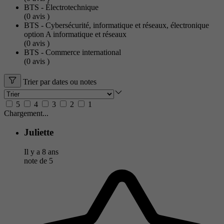
BTS - Électrotechnique
(0
avis
)
BTS - Cybersécurité, informatique et réseaux, électronique
option A informatique et réseaux
(0
avis
)
BTS - Commerce international
(0
avis
)
Trier par dates ou notes
5
4
3
2
1
Chargement...
Juliette
Il y a 8 ans
note de
5