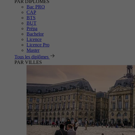
PAR DIPLÔMES
Bac PRO
CAP
BTS
BUT
Prépa
Bachelor
Licence
Licence Pro
Master
Tous les diplômes
PAR VILLES