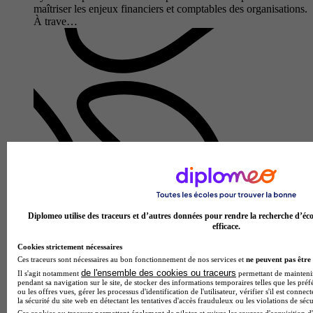
maîtriser les enjeux financiers et comptables des organisations.
À trave…
Lycée polyvalent Jeanne d'Arc - Saint-Ivy
Bac techno - STMG sciences et technologies du management
Diplomeo utilise des traceurs et d’autres données pour rendre la recherche d’éco
et de la gestion enseignement spécifique gestion et finance
efficace.
4.0
Cookies strictement nécessaires
1 avis
Ces traceurs sont nécessaires au bon fonctionnement de nos services et
ne peuvent pas être 
de l'ensemble des cookies ou traceurs
Il s'agit notamment
permettant de maintenir 
Pontivy 56300
pendant sa navigation sur le site, de stocker des informations temporaires telles que les préf
Au Lycée polyvalent Jeanne d'Arc - Saint-Ivy, le Bac techno
ou les offres vues, gérer les processus d'identification de l'utilisateur, vérifier s'il est conn
la sécurité du site web en détectant les tentatives d'accès frauduleux ou les violations de sécu
STMG spécialité Gestion et Finance forme les futurs
Ces cookies ou traceurs permettent également de piloter et suivre les sources d'acquisition d'