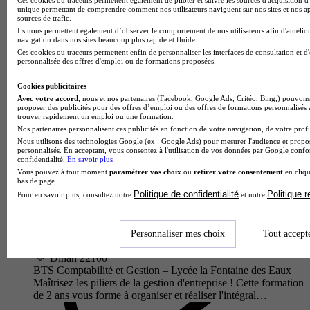
professionnels de la gestion d'entreprise et de la finance. Cette
unique permettant de comprendre comment nos utilisateurs naviguent sur nos sites et nos ap
formatio…
sources de trafic.
Ils nous permettent également d’observer le comportement de nos utilisateurs afin d'amélior
navigation dans nos sites beaucoup plus rapide et fluide.
Ces cookies ou traceurs permettent enfin de personnaliser les interfaces de consultation et d
personnalisée des offres d'emploi ou de formations proposées.
Cookies publicitaires
Avec votre accord
, nous et nos partenaires (Facebook, Google Ads, Critéo, Bing,) pouvons 
proposer des publicités pour des offres d’emploi ou des offres de formations personnalisés
trouver rapidement un emploi ou une formation.
Nos partenaires personnalisent ces publicités en fonction de votre navigation, de votre profil
Nous utilisons des technologies Google (ex : Google Ads) pour mesurer l'audience et propos
personnalisés. En acceptant, vous consentez à l'utilisation de vos données par Google conf
confidentialité.
En savoir plus
Vous pouvez à tout moment
paramétrer vos choix
ou
retirer votre consentement
en cliqu
bas de page.
Lycée la Fontaine des Eaux
Politique de confidentialité
Politique 
Pour en savoir plus, consultez notre
et notre
BTS - Comptabilité et gestion
5.0
Personnaliser mes choix
Tout accept
1 avis
Dinan 22100
BTS Comptabilité et Gestion – Lycée la Fontaine des Eaux
Maîtrisez les piliers de la gestion d'entreprise ! Cette formation
de 2 ans vous forme à organiser et réaliser l'intégral…