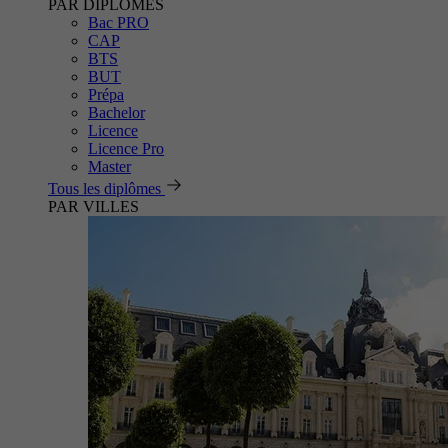
PAR DIPLÔMES
Bac PRO
CAP
BTS
BUT
Prépa
Bachelor
Licence
Licence Pro
Master
Tous les diplômes
PAR VILLES