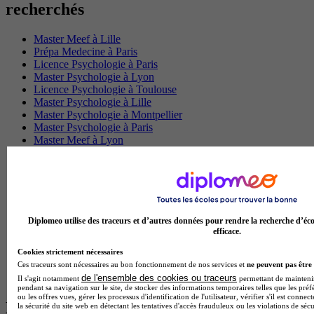
recherchés
Master Meef à Lille
Prépa Medecine à Paris
Licence Psychologie à Paris
Master Psychologie à Lyon
Licence Psychologie à Toulouse
Master Psychologie à Lille
Master Psychologie à Montpellier
Master Psychologie à Paris
Master Meef à Lyon
Master Meef à Paris
BTS Tourisme à Bordeaux
BTS Tourisme à Lyon
BTS Tourisme à Paris
BTS Tourisme à Toulouse
Licence Psychologie à Lille
Diplomeo utilise des traceurs et d’autres données pour rendre la recherche d’éco
Master Informatique à Paris
efficace.
BTS Communication à Bordeaux
Cookies strictement nécessaires
Master Psychologie à Angers
Ces traceurs sont nécessaires au bon fonctionnement de nos services et
ne peuvent pas être 
BTS Communication à Lyon
de l'ensemble des cookies ou traceurs
BTS Ndrc à Lyon
Il s'agit notamment
permettant de maintenir 
pendant sa navigation sur le site, de stocker des informations temporaires telles que les préf
ou les offres vues, gérer les processus d'identification de l'utilisateur, vérifier s'il est conn
Les intitulés de diplôme par alternance
la sécurité du site web en détectant les tentatives d'accès frauduleux ou les violations de sécu