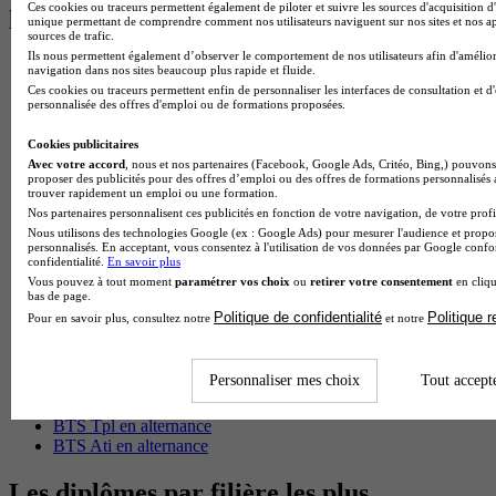
Ces cookies ou traceurs permettent également de piloter et suivre les sources d'acquisition d'
les plus recherchés
unique permettant de comprendre comment nos utilisateurs naviguent sur nos sites et nos ap
sources de trafic.
Ils nous permettent également d’observer le comportement de nos utilisateurs afin d'amélior
BTS Esf en alternance
navigation dans nos sites beaucoup plus rapide et fluide.
BTS Dietetique en alternance
Ces cookies ou traceurs permettent enfin de personnaliser les interfaces de consultation et d
personnalisée des offres d'emploi ou de formations proposées.
BTS Mco en alternance
BTS Pi en alternance
Cookies publicitaires
BTS Sp3s en alternance
Avec votre accord
, nous et nos partenaires (Facebook, Google Ads, Critéo, Bing,) pouvons 
Master CCA en alternance
proposer des publicités pour des offres d’emploi ou des offres de formations personnalisés
BTS Ndrc en alternance
trouver rapidement un emploi ou une formation.
BTS Sam en alternance
Nos partenaires personnalisent ces publicités en fonction de votre navigation, de votre profil
Cap Fleuriste en alternance
Nous utilisons des technologies Google (ex : Google Ads) pour mesurer l'audience et propos
BTS Sio en alternance
personnalisés. En acceptant, vous consentez à l'utilisation de vos données par Google conf
confidentialité.
En savoir plus
MSc Marketing Digital en alternance
Vous pouvez à tout moment
paramétrer vos choix
ou
retirer votre consentement
en cliqu
BTS Gpme en alternance
bas de page.
Cap Electricien en alternance
Politique de confidentialité
Politique 
Pour en savoir plus, consultez notre
et notre
BTS Gpn en alternance
BTS Domotique en alternance
BAC Pro Agora en alternance
Personnaliser mes choix
Tout accept
BTS Sta en alternance
BTS Iris en alternance
BTS Tpl en alternance
BTS Ati en alternance
Les diplômes par filière les plus