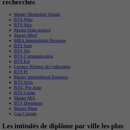
recherchés
Master Marketing Digital
BTS Ndrc
BTS Mco
Master Data science
Master Meef
MBA International Business
BTS Sam
BTS Sio
BTS Communication
BTS Esf
Licence Science de l education
BTS Pi
Master International Business
BTS Sp3s
BAC Pro Assp
BTS Gpme
Master MA
BTS Dietetique
Master Mass
Cap Cuisine
Les intitulés de diplôme par ville les plus