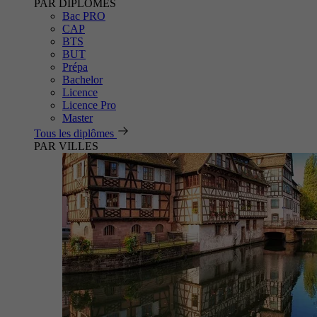
PAR DIPLÔMES
Bac PRO
CAP
BTS
BUT
Prépa
Bachelor
Licence
Licence Pro
Master
Tous les diplômes
PAR VILLES