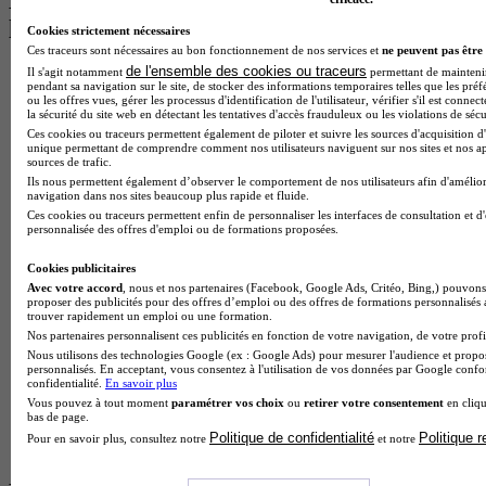
Les intitulés de diplôme par alternance
les plus recherchés
Cookies strictement nécessaires
Ces traceurs sont nécessaires au bon fonctionnement de nos services et
ne peuvent pas être 
de l'ensemble des cookies ou traceurs
Il s'agit notamment
permettant de maintenir 
BTS Esf en alternance
pendant sa navigation sur le site, de stocker des informations temporaires telles que les préf
BTS Dietetique en alternance
ou les offres vues, gérer les processus d'identification de l'utilisateur, vérifier s'il est conn
BTS Mco en alternance
la sécurité du site web en détectant les tentatives d'accès frauduleux ou les violations de sécu
BTS Pi en alternance
Ces cookies ou traceurs permettent également de piloter et suivre les sources d'acquisition d'
unique permettant de comprendre comment nos utilisateurs naviguent sur nos sites et nos ap
BTS Sp3s en alternance
sources de trafic.
Master CCA en alternance
Ils nous permettent également d’observer le comportement de nos utilisateurs afin d'amélior
BTS Ndrc en alternance
navigation dans nos sites beaucoup plus rapide et fluide.
BTS Sam en alternance
Ces cookies ou traceurs permettent enfin de personnaliser les interfaces de consultation et d
personnalisée des offres d'emploi ou de formations proposées.
Cap Fleuriste en alternance
BTS Sio en alternance
Cookies publicitaires
MSc Marketing Digital en alternance
Avec votre accord
, nous et nos partenaires (Facebook, Google Ads, Critéo, Bing,) pouvons 
BTS Gpme en alternance
proposer des publicités pour des offres d’emploi ou des offres de formations personnalisés
Cap Electricien en alternance
trouver rapidement un emploi ou une formation.
BTS Gpn en alternance
Nos partenaires personnalisent ces publicités en fonction de votre navigation, de votre profil
BTS Domotique en alternance
Nous utilisons des technologies Google (ex : Google Ads) pour mesurer l'audience et propos
BAC Pro Agora en alternance
personnalisés. En acceptant, vous consentez à l'utilisation de vos données par Google conf
confidentialité.
En savoir plus
BTS Sta en alternance
Vous pouvez à tout moment
paramétrer vos choix
ou
retirer votre consentement
en cliqu
BTS Iris en alternance
bas de page.
BTS Tpl en alternance
Politique de confidentialité
Politique 
Pour en savoir plus, consultez notre
et notre
BTS Ati en alternance