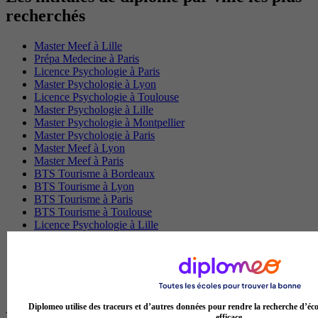
recherchés
Master Meef à Lille
Prépa Medecine à Paris
Licence Psychologie à Paris
Master Psychologie à Lyon
Licence Psychologie à Toulouse
Master Psychologie à Lille
Master Psychologie à Montpellier
Master Psychologie à Paris
Master Meef à Lyon
Master Meef à Paris
BTS Tourisme à Bordeaux
BTS Tourisme à Lyon
BTS Tourisme à Paris
BTS Tourisme à Toulouse
Licence Psychologie à Lille
Master Informatique à Paris
BTS Communication à Bordeaux
Master Psychologie à Angers
BTS Communication à Lyon
BTS Ndrc à Lyon
Diplomeo utilise des traceurs et d’autres données pour rendre la recherche d’éco
efficace.