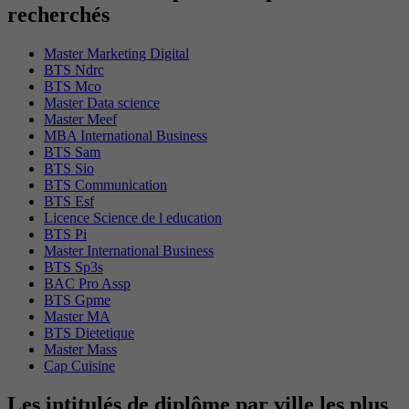
recherchés
Master Marketing Digital
BTS Ndrc
BTS Mco
Master Data science
Master Meef
MBA International Business
BTS Sam
BTS Sio
BTS Communication
BTS Esf
Licence Science de l education
BTS Pi
Master International Business
BTS Sp3s
BAC Pro Assp
BTS Gpme
Master MA
BTS Dietetique
Master Mass
Cap Cuisine
Les intitulés de diplôme par ville les plus