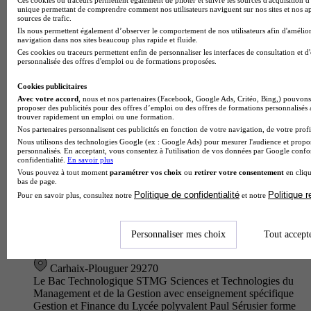
Saint-Malo 35400
unique permettant de comprendre comment nos utilisateurs naviguent sur nos sites et nos ap
Le Bac Techno STMG sciences et technologies du
sources de trafic.
management et de la gestion avec enseignement spécifique
Ils nous permettent également d’observer le comportement de nos utilisateurs afin d'amélior
gestion et finance proposé par le Lycée polyvalent Institution
navigation dans nos sites beaucoup plus rapide et fluide.
Saint-Malo La Provi…
Ces cookies ou traceurs permettent enfin de personnaliser les interfaces de consultation et d
personnalisée des offres d'emploi ou de formations proposées.
Cookies publicitaires
Avec votre accord
, nous et nos partenaires (Facebook, Google Ads, Critéo, Bing,) pouvons 
proposer des publicités pour des offres d’emploi ou des offres de formations personnalisés
trouver rapidement un emploi ou une formation.
Nos partenaires personnalisent ces publicités en fonction de votre navigation, de votre profil
Nous utilisons des technologies Google (ex : Google Ads) pour mesurer l'audience et propos
personnalisés. En acceptant, vous consentez à l'utilisation de vos données par Google conf
confidentialité.
En savoir plus
Vous pouvez à tout moment
paramétrer vos choix
ou
retirer votre consentement
en cliqu
bas de page.
Politique de confidentialité
Politique 
Pour en savoir plus, consultez notre
et notre
Lycée polyvalent Paul Sérusier
Personnaliser mes choix
Tout accept
Bac techno - STMG sciences et technologies du management
et de la gestion enseignement spécifique gestion et finance
Carhaix-Plouguer 29270
Le Bac Technologique STMG Sciences et Technologies du
Management et de la Gestion avec enseignement spécifique
Gestion et Finance du Lycée polyvalent Paul Sérusier forme