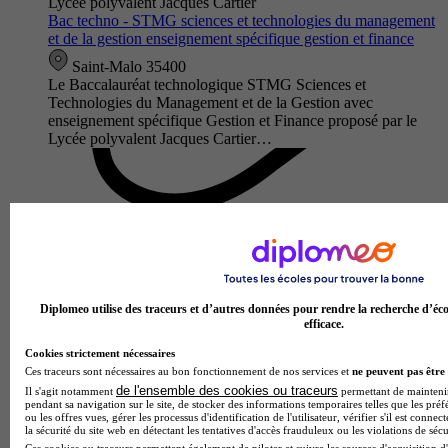
Lycée polyvalent Jacques Cartier
Bac techno - STMG sciences et technologies du management
et de la gestion enseignement spécifique gestion et finance
Saint-Malo 35400
Le Baccalauréat technologique STMG Sciences et
Technologies du Management et de la Gestion avec
enseignement spécifique Gestion et Finance proposé par le
Lycée polyvalent Jacques Cartier…
Diplomeo utilise des traceurs et d’autres données pour rendre la recherche d’éco
efficace.
Cookies strictement nécessaires
Ces traceurs sont nécessaires au bon fonctionnement de nos services et
ne peuvent pas être 
Lycée polyvalent Institution Saint-Malo La Providence
de l'ensemble des cookies ou traceurs
Il s'agit notamment
permettant de maintenir 
Bac techno - STMG sciences et technologies du management
pendant sa navigation sur le site, de stocker des informations temporaires telles que les préf
ou les offres vues, gérer les processus d'identification de l'utilisateur, vérifier s'il est conn
et de la gestion enseignement spécifique gestion et finance
la sécurité du site web en détectant les tentatives d'accès frauduleux ou les violations de sécu
Ces cookies ou traceurs permettent également de piloter et suivre les sources d'acquisition d'