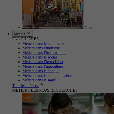
Nice
Métiers
PAR FILIÈRES
Métiers dans le commerce
Métiers dans l’industrie
Métiers dans l’informatique
Métiers dans le social
Métiers dans l’immobilier
Métiers dans l’agriculture
Métiers dans la banque
Métiers dans la communication
Métiers dans la santé
Tous les métiers
MÉTIERS LES PLUS RECHERCHÉS