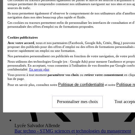
unique permettant de comprendre comment nos utilisateurs naviguent sur nos sites et nos ap
sources de trafic.
Lycée Henri Cornat
Ils nous permettent également d’observer le comportement de nos utilisateurs afin d'amélior
Bac techno - STMG sciences et technologies du management
navigation dans nos sites beaucoup plus rapide et fluide.
et de la gestion enseignement spécifique gestion et finance
Ces cookies ou traceurs permettent enfin de personnaliser les interfaces de consultation et d
personnalisée des offres d'emploi ou de formations proposées.
Valognes 50700
Le Bac techno STMG sciences et technologies du
Cookies publicitaires
management et de la gestion, enseignement spécifique gestion
Avec votre accord
, nous et nos partenaires (Facebook, Google Ads, Critéo, Bing,) pouvons 
et finance proposé par le Lycée Henri Cornat forme des
proposer des publicités pour des offres d’emploi ou des offres de formations personnalisés
profils polyvalents maî…
trouver rapidement un emploi ou une formation.
Nos partenaires personnalisent ces publicités en fonction de votre navigation, de votre profil
Nous utilisons des technologies Google (ex : Google Ads) pour mesurer l'audience et propos
personnalisés. En acceptant, vous consentez à l'utilisation de vos données par Google conf
confidentialité.
En savoir plus
Vous pouvez à tout moment
paramétrer vos choix
ou
retirer votre consentement
en cliqu
bas de page.
Politique de confidentialité
Politique 
Pour en savoir plus, consultez notre
et notre
Personnaliser mes choix
Tout accept
Lycée Salvador Allende
Bac techno - STMG sciences et technologies du management