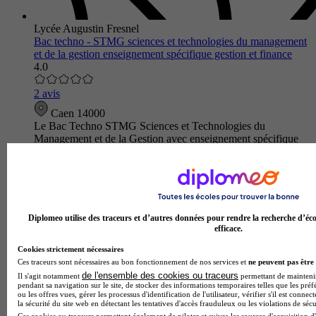
Lycée Augustin Fresnel
Bac techno - STMG sciences et technologies du management
et de la gestion enseignement spécifique gestion et finance
4.0
2 avis
Caen 14000
Le Bac Techno STMG Sciences et Technologies du
Management et de la Gestion avec enseignement spécifique
Gestion et Finance du Lycée Augustin Fresnel forme aux
fondamentaux de l'entrepris…
Diplomeo utilise des traceurs et d’autres données pour rendre la recherche d’éco
efficace.
Cookies strictement nécessaires
Ces traceurs sont nécessaires au bon fonctionnement de nos services et
ne peuvent pas être 
de l'ensemble des cookies ou traceurs
Il s'agit notamment
permettant de maintenir 
pendant sa navigation sur le site, de stocker des informations temporaires telles que les préf
ou les offres vues, gérer les processus d'identification de l'utilisateur, vérifier s'il est conn
la sécurité du site web en détectant les tentatives d'accès frauduleux ou les violations de sécu
Ces cookies ou traceurs permettent également de piloter et suivre les sources d'acquisition d'