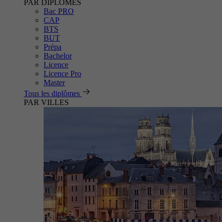
PAR DIPLÔMES
Bac PRO
CAP
BTS
BUT
Prépa
Bachelor
Licence
Licence Pro
Master
Tous les diplômes
PAR VILLES