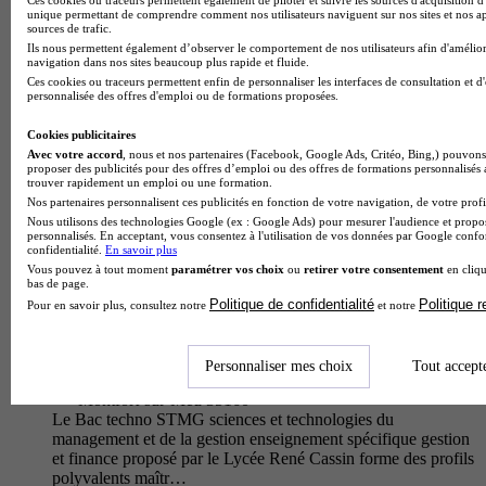
Le Bac techno STMG sciences et technologies du
unique permettant de comprendre comment nos utilisateurs naviguent sur nos sites et nos ap
management et de la gestion enseignement spécifique gestion
sources de trafic.
et finance proposé par le Lycée Simone Veil offre une
Ils nous permettent également d’observer le comportement de nos utilisateurs afin d'amélior
approche dynamique et con…
navigation dans nos sites beaucoup plus rapide et fluide.
Ces cookies ou traceurs permettent enfin de personnaliser les interfaces de consultation et d
personnalisée des offres d'emploi ou de formations proposées.
Cookies publicitaires
Avec votre accord
, nous et nos partenaires (Facebook, Google Ads, Critéo, Bing,) pouvons 
proposer des publicités pour des offres d’emploi ou des offres de formations personnalisés
trouver rapidement un emploi ou une formation.
Nos partenaires personnalisent ces publicités en fonction de votre navigation, de votre profil
Nous utilisons des technologies Google (ex : Google Ads) pour mesurer l'audience et propos
personnalisés. En acceptant, vous consentez à l'utilisation de vos données par Google conf
confidentialité.
En savoir plus
Vous pouvez à tout moment
paramétrer vos choix
ou
retirer votre consentement
en cliqu
bas de page.
Politique de confidentialité
Politique 
Pour en savoir plus, consultez notre
et notre
Lycée René Cassin
Bac techno - STMG sciences et technologies du management
Personnaliser mes choix
Tout accept
et de la gestion enseignement spécifique gestion et finance
Montfort-sur-Meu 35160
Le Bac techno STMG sciences et technologies du
management et de la gestion enseignement spécifique gestion
et finance proposé par le Lycée René Cassin forme des profils
polyvalents maîtr…