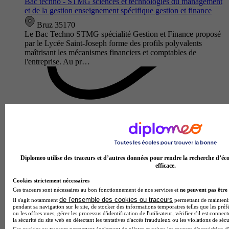
Bac techno - STMG sciences et technologies du management
et de la gestion enseignement spécifique gestion et finance
Bruz 35170
Le Bac Techno STMG spécialité Gestion et Finance proposé
par le Lycée Saint-Joseph forme des profils polyvalents
maîtrisant les mécanismes financiers et comptables de
l'entreprise. Au pr…
Diplomeo utilise des traceurs et d’autres données pour rendre la recherche d’éco
efficace.
Cookies strictement nécessaires
Lycée Simone Veil
Ces traceurs sont nécessaires au bon fonctionnement de nos services et
ne peuvent pas être 
Bac techno - STMG sciences et technologies du management
de l'ensemble des cookies ou traceurs
Il s'agit notamment
permettant de maintenir 
et de la gestion enseignement spécifique gestion et finance
pendant sa navigation sur le site, de stocker des informations temporaires telles que les préf
ou les offres vues, gérer les processus d'identification de l'utilisateur, vérifier s'il est conn
la sécurité du site web en détectant les tentatives d'accès frauduleux ou les violations de sécu
Liffré 35340
Ces cookies ou traceurs permettent également de piloter et suivre les sources d'acquisition d'