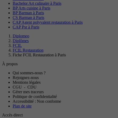
Bachelor Art culinaire à Paris
BP Arts cuisine à Paris
BP Barman à Paris
CS Barman à Paris
CAP Agent polyvalent restauration à Paris
CAP Psr à Paris
Diplomeo
Diplômes
FCIL
FCIL Restauration
Fiche FCIL Restauration à Paris
À propos
Qui sommes-nous ?
Rejoignez-nous
Mentions légales
CGU
-
CDU
Gérer mes traceurs
Politique de confidentialité
Accessibilité : Non conforme
Plan de site
Accès direct