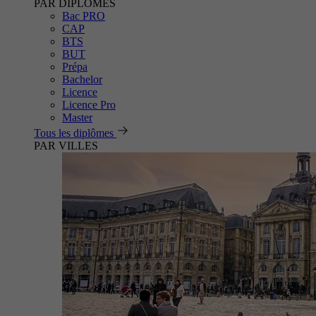
PAR DIPLÔMES
Bac PRO
CAP
BTS
BUT
Prépa
Bachelor
Licence
Licence Pro
Master
Tous les diplômes
PAR VILLES