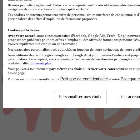
Ils nous permettent également d’observer le comportement de nos utilisateurs afin d'amélior
navigation dans nos sites beaucoup plus rapide et fluide.
Ces cookies ou traceurs permettent enfin de personnaliser les interfaces de consultation et d
personnalisée des offres d'emploi ou de formations proposées.
Cookies publicitaires
Lycée professionnel
Avec votre accord
, nous et nos partenaires (Facebook, Google Ads, Critéo, Bing,) pouvons 
Voir l’établissement
proposer des publicités pour des offres d’emploi ou des offres de formations personnalisés
trouver rapidement un emploi ou une formation.
Afficher plus de résultats
Nos partenaires personnalisent ces publicités en fonction de votre navigation, de votre profil
Nous utilisons des technologies Google (ex : Google Ads) pour mesurer l'audience et propos
personnalisés. En acceptant, vous consentez à l'utilisation de vos données par Google conf
confidentialité.
En savoir plus
Trouve ta FCIL en 1 min avec Diplomeo !
Vous pouvez à tout moment
paramétrer vos choix
ou
retirer votre consentement
en cliqu
bas de page.
Politique de confidentialité
Politique 
Pour en savoir plus, consultez notre
et notre
Trouver mon école
Personnaliser mes choix
Tout accept