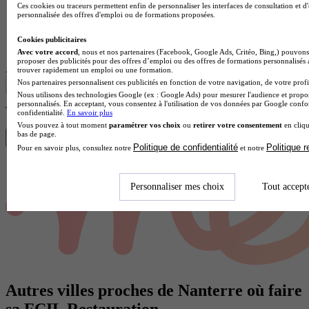
Ces cookies ou traceurs permettent enfin de personnaliser les interfaces de consultation et d
personnalisée des offres d'emploi ou de formations proposées.
Lycée GT
Cookies publicitaires
Voir l’établissement
Avec votre accord
, nous et nos partenaires (Facebook, Google Ads, Critéo, Bing,) pouvons 
proposer des publicités pour des offres d’emploi ou des offres de formations personnalisés
Afficher plus de résultats
trouver rapidement un emploi ou une formation.
Nos partenaires personnalisent ces publicités en fonction de votre navigation, de votre profil
Nous utilisons des technologies Google (ex : Google Ads) pour mesurer l'audience et propos
personnalisés. En acceptant, vous consentez à l'utilisation de vos données par Google conf
Trouve ta FCIL en 1 min avec Diplomeo !
confidentialité.
En savoir plus
Vous pouvez à tout moment
paramétrer vos choix
ou
retirer votre consentement
en cliqu
bas de page.
Trouver mon école
Politique de confidentialité
Politique 
Pour en savoir plus, consultez notre
et notre
Personnaliser mes choix
Tout accept
Autres villes proches de Nanterre où faire