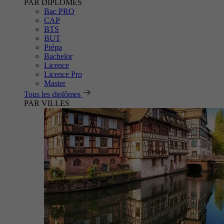
PAR DIPLÔMES
Bac PRO
CAP
BTS
BUT
Prépa
Bachelor
Licence
Licence Pro
Master
Tous les diplômes
PAR VILLES