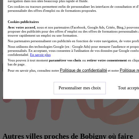
navigation dans nos sites beaucoup plus rapide et fluide.
Ces cookies ou traceurs permettent enfin de personnaliser les interfaces de consultation et d
personnalisée des offres d'emploi ou de formations proposées.
Lycée GT
Cookies publicitaires
Voir l’établissement
Avec votre accord
, nous et nos partenaires (Facebook, Google Ads, Critéo, Bing,) pouvons 
proposer des publicités pour des offres d’emploi ou des offres de formations personnalisés
trouver rapidement un emploi ou une formation.
Afficher plus de résultats
Nos partenaires personnalisent ces publicités en fonction de votre navigation, de votre profil
Nous utilisons des technologies Google (ex : Google Ads) pour mesurer l'audience et propos
personnalisés. En acceptant, vous consentez à l'utilisation de vos données par Google conf
Trouve ta FCIL en 1 min avec Diplomeo !
confidentialité.
En savoir plus
Vous pouvez à tout moment
paramétrer vos choix
ou
retirer votre consentement
en cliqu
bas de page.
Trouver mon école
Politique de confidentialité
Politique 
Pour en savoir plus, consultez notre
et notre
Personnaliser mes choix
Tout accept
Autres villes proches de Bobigny où faire