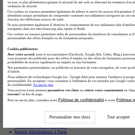
Master MA
ou non, et plus globalement garantir la sécurité du site web en détectant les tentatives d'acc
BTS Dietetique
violations de sécurité.
Master Mass
Ces cookies ou traceurs permettent également de piloter et suivre les sources d'acquisition d
identifiant unique permettant de comprendre comment nos utilisateurs naviguent sur nos site
Cap Cuisine
fonction des différentes sources de trafic.
Ils nous permettent également d’observer le comportement de nos utilisateurs afin d'amélior
Les intitulés de diplôme par ville les plus
navigation dans nos sites beaucoup plus rapide et fluide.
Ces cookies ou traceurs permettent enfin de personnaliser les interfaces de consultation et d
recherchés
personnalisée des offres d'emploi ou de formations proposées.
Cookies publicitaires
Master Meef à Lille
Avec votre accord
, nous et nos partenaires (Facebook, Google Ads, Critéo, Bing,) pouvons 
Prépa Medecine à Paris
vous proposer des publicités pour des offres d’emploi ou des offres de formations personna
Licence Psychologie à Paris
probabilités de trouver rapidement un emploi ou une formation.
Master Psychologie à Lyon
Nos partenaires personnalisent ces publicités en fonction de votre navigation, de votre profi
Licence Psychologie à Toulouse
d’intérêt.
Master Psychologie à Lille
Nous utilisons des technologies Google (ex : Google Ads) pour mesurer l'audience et propos
personnalisés. En acceptant, vous consentez à l'utilisation de vos données par Google conf
Master Psychologie à Montpellier
de confidentialité.
En savoir plus
Master Psychologie à Paris
Vous pouvez à tout moment
paramétrer vos choix
ou
retirer votre consentement
en cliqu
Master Meef à Lyon
traceurs
" en bas de page.
Master Meef à Paris
Politique de confidentialité
Politique 
Pour en savoir plus, consultez notre
et notre
BTS Tourisme à Bordeaux
BTS Tourisme à Lyon
BTS Tourisme à Paris
Personnaliser mes choix
Tout accepter
BTS Tourisme à Toulouse
Licence Psychologie à Lille
Master Informatique à Paris