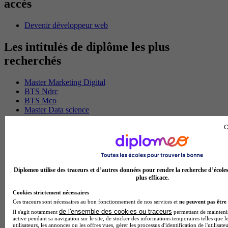
accès
Devenir développeur web
Les intitulés de diplôme les plus
recherchés
Master Marketing Digital
BTS Ndrc
BTS Mco
Master Data science
Master Meef
MBA International Business
C
BTS Sam
BTS Sio
BTS Communication
BTS Esf
Diplomeo utilise des traceurs et d’autres données pour rendre la recherche d’école
Licence Science de l education
plus efficace.
BTS Pi
Master International Business
Cookies strictement nécessaires
BTS Sp3s
Ces traceurs sont nécessaires au bon fonctionnement de nos services et
ne peuvent pas être 
BAC Pro Assp
de l'ensemble des cookies ou traceurs
Il s'agit notamment
permettant de maintenir 
BTS Gpme
active pendant sa navigation sur le site, de stocker des informations temporaires telles que l
utilisateurs, les annonces ou les offres vues, gérer les processus d'identification de l'utilisateu