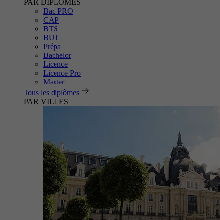
PAR DIPLÔMES
Bac PRO
CAP
BTS
BUT
Prépa
Bachelor
Licence
Licence Pro
Master
Tous les diplômes
PAR VILLES