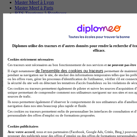
Master Meef à Lyon
Master Meef à Paris
BTS Tourisme à Bordeaux
BTS Tourisme à Lyon
BTS Tourisme à Paris
BTS Tourisme à Toulouse
Licence Psychologie à Lille
Master Informatique à Paris
BTS Communication à Bordeaux
Diplomeo utilise des traceurs et d’autres données pour rendre la recherche d’éco
efficace.
Master Psychologie à Angers
BTS Communication à Lyon
Cookies strictement nécessaires
BTS Ndrc à Lyon
Ces traceurs sont nécessaires au bon fonctionnement de nos services et
ne peuvent pas être 
de l'ensemble des cookies ou traceurs
Il s'agit notamment
permettant de maintenir 
Les intitulés de diplôme par alternance
pendant sa navigation sur le site, de stocker des informations temporaires telles que les préf
ou les offres vues, gérer les processus d'identification de l'utilisateur, vérifier s'il est conn
les plus recherchés
la sécurité du site web en détectant les tentatives d'accès frauduleux ou les violations de sécu
Ces cookies ou traceurs permettent également de piloter et suivre les sources d'acquisition d'
unique permettant de comprendre comment nos utilisateurs naviguent sur nos sites et nos ap
BTS Esf en alternance
sources de trafic.
BTS Dietetique en alternance
Ils nous permettent également d’observer le comportement de nos utilisateurs afin d'amélior
navigation dans nos sites beaucoup plus rapide et fluide.
BTS Mco en alternance
Ces cookies ou traceurs permettent enfin de personnaliser les interfaces de consultation et d
BTS Pi en alternance
personnalisée des offres d'emploi ou de formations proposées.
BTS Sp3s en alternance
Master CCA en alternance
Cookies publicitaires
BTS Ndrc en alternance
Avec votre accord
, nous et nos partenaires (Facebook, Google Ads, Critéo, Bing,) pouvons 
BTS Sam en alternance
proposer des publicités pour des offres d’emploi ou des offres de formations personnalisés