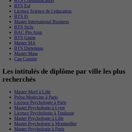
BTS Communication
BTS Esf
Licence Science de l education
BTS Pi
Master International Business
BTS Sp3s
BAC Pro Assp
BTS Gpme
Master MA
BTS Dietetique
Master Mass
Cap Cuisine
Les intitulés de diplôme par ville les plus
recherchés
Master Meef à Lille
Prépa Medecine à Paris
Licence Psychologie à Paris
Master Psychologie à Lyon
Licence Psychologie à Toulouse
Master Psychologie à Lille
Master Psychologie à Montpellier
Master Psychologie à Paris