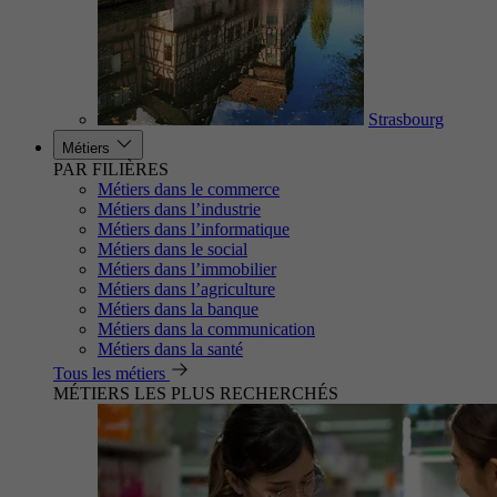
Strasbourg
Métiers
PAR FILIÈRES
Métiers dans le commerce
Métiers dans l’industrie
Métiers dans l’informatique
Métiers dans le social
Métiers dans l’immobilier
Métiers dans l’agriculture
Métiers dans la banque
Métiers dans la communication
Métiers dans la santé
Tous les métiers
MÉTIERS LES PLUS RECHERCHÉS