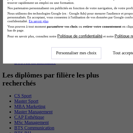
trouver rapidement un emploi ou une formation.
Cap Fleuriste en alternance
Nos partenaires personnalisent ces publicités en fonction de votre navigation, de votre profil
BTS Sio en alternance
Nous utilisons des technologies Google (ex : Google Ads) pour mesurer l'audience et propos
MSc Marketing Digital en alternance
personnalisés. En acceptant, vous consentez à l'utilisation de vos données par Google conf
BTS Gpme en alternance
confidentialité.
En savoir plus
Cap Electricien en alternance
Vous pouvez à tout moment
paramétrer vos choix
ou
retirer votre consentement
en cliqu
BTS Gpn en alternance
bas de page.
BTS Domotique en alternance
Politique de confidentialité
Politique 
Pour en savoir plus, consultez notre
et notre
BAC Pro Agora en alternance
BTS Sta en alternance
BTS Iris en alternance
Personnaliser mes choix
Tout accept
BTS Tpl en alternance
BTS Ati en alternance
Les diplômes par filière les plus
recherchés
CS Sport
Master Sport
MBA Marketing
Master Management
CAP Esthétique
MSc Management
BTS Communication