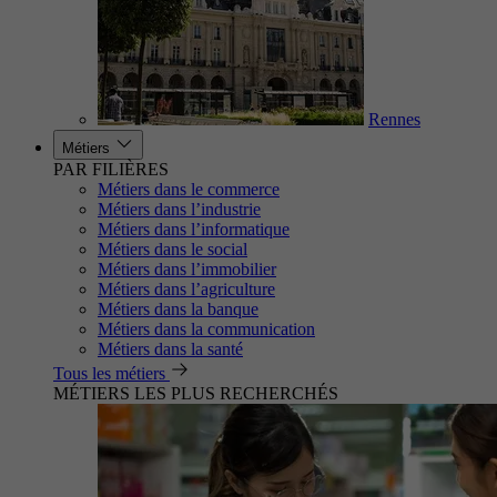
Rennes
Métiers
PAR FILIÈRES
Métiers dans le commerce
Métiers dans l’industrie
Métiers dans l’informatique
Métiers dans le social
Métiers dans l’immobilier
Métiers dans l’agriculture
Métiers dans la banque
Métiers dans la communication
Métiers dans la santé
Tous les métiers
MÉTIERS LES PLUS RECHERCHÉS