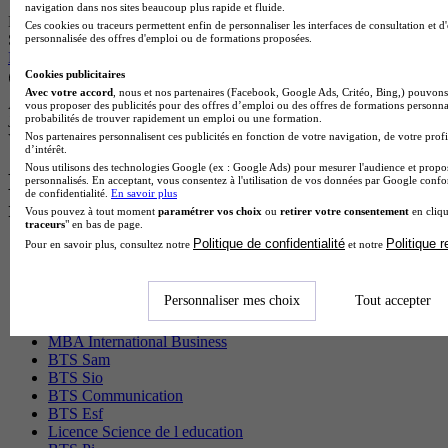
navigation dans nos sites beaucoup plus rapide et fluide.
École partenaire
Ces cookies ou traceurs permettent enfin de personnaliser les interfaces de consultation et d
SUP DE VINCI - Nantes
personnalisée des offres d'emploi ou de formations proposées.
Mastère 1 - Chef de Projet IT
Cookies publicitaires
Nantes 44300
Avec votre accord
, nous et nos partenaires (Facebook, Google Ads, Critéo, Bing,) pouvons 
Alternance
vous proposer des publicités pour des offres d’emploi ou des offres de formations personna
probabilités de trouver rapidement un emploi ou une formation.
Je m’informe gratuitement
Nos partenaires personnalisent ces publicités en fonction de votre navigation, de votre profi
Voir plus de formations similaires
d’intérêt.
Nous utilisons des technologies Google (ex : Google Ads) pour mesurer l'audience et propos
Les intitulés de diplôme les plus
personnalisés. En acceptant, vous consentez à l'utilisation de vos données par Google conf
de confidentialité.
En savoir plus
recherchés
Vous pouvez à tout moment
paramétrer vos choix
ou
retirer votre consentement
en cliqu
traceurs
" en bas de page.
Politique de confidentialité
Politique 
Pour en savoir plus, consultez notre
et notre
Master Marketing Digital
BTS Ndrc
BTS Mco
Personnaliser mes choix
Tout accepter
Master Data science
Master Meef
MBA International Business
BTS Sam
BTS Sio
BTS Communication
BTS Esf
Licence Science de l education