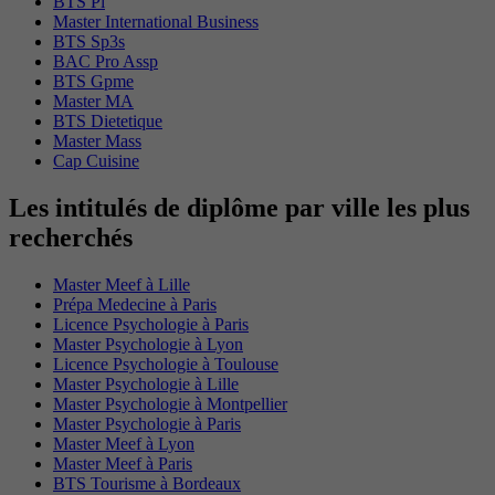
BTS Pi
Master International Business
BTS Sp3s
BAC Pro Assp
BTS Gpme
Master MA
BTS Dietetique
Master Mass
Cap Cuisine
Les intitulés de diplôme par ville les plus
recherchés
Master Meef à Lille
Prépa Medecine à Paris
Licence Psychologie à Paris
Master Psychologie à Lyon
Licence Psychologie à Toulouse
Master Psychologie à Lille
Master Psychologie à Montpellier
Master Psychologie à Paris
Master Meef à Lyon
Master Meef à Paris
BTS Tourisme à Bordeaux