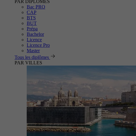
PAR DIPLÔMES
Bac PRO
CAP
BTS
BUT
Prépa
Bachelor
Licence
Licence Pro
Master
Tous les diplômes
PAR VILLES