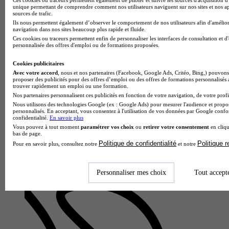
unique permettant de comprendre comment nos utilisateurs naviguent sur nos sites et nos ap
sources de trafic.
Ils nous permettent également d’observer le comportement de nos utilisateurs afin d'amélior
navigation dans nos sites beaucoup plus rapide et fluide.
Ces cookies ou traceurs permettent enfin de personnaliser les interfaces de consultation et d
personnalisée des offres d'emploi ou de formations proposées.
École partenaire
Paris BTS
Cookies publicitaires
BTS - Services et Prestations des Secteurs Sanitaire et Social
Avec votre accord
, nous et nos partenaires (Facebook, Google Ads, Critéo, Bing,) pouvons 
(SP3S)
proposer des publicités pour des offres d’emploi ou des offres de formations personnalisés
trouver rapidement un emploi ou une formation.
Paris 10e 75010
Nos partenaires personnalisent ces publicités en fonction de votre navigation, de votre profil
Alternance possible
Nous utilisons des technologies Google (ex : Google Ads) pour mesurer l'audience et propos
Le Brevet de Technicien Supérieur Services et Prestations des
personnalisés. En acceptant, vous consentez à l'utilisation de vos données par Google conf
Secteurs Sanitaire et Social (SP3S) dispensé par Paris BTS
confidentialité.
En savoir plus
forme en deux ans des professionnels polyvalents du secteur
Vous pouvez à tout moment
paramétrer vos choix
ou
retirer votre consentement
en cliqu
bas de page.
médic…
Politique de confidentialité
Politique 
Pour en savoir plus, consultez notre
et notre
Personnaliser mes choix
Tout accept