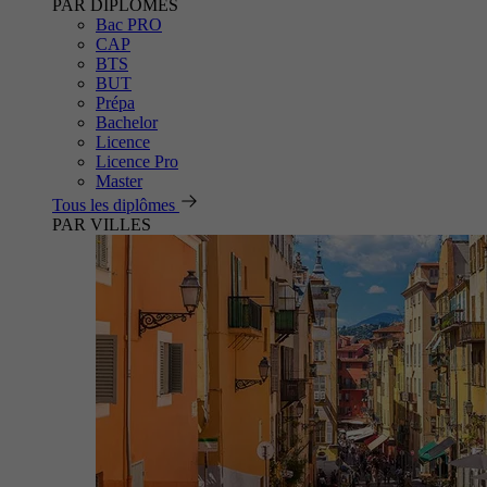
PAR DIPLÔMES
Bac PRO
CAP
BTS
BUT
Prépa
Bachelor
Licence
Licence Pro
Master
Tous les diplômes
PAR VILLES