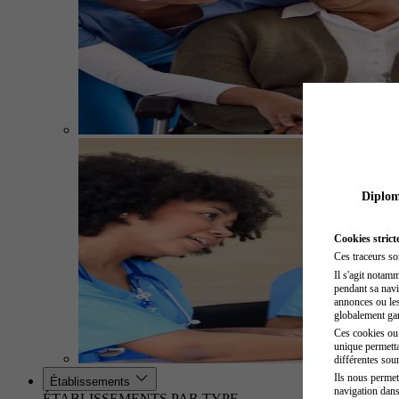
Diplome
Cookies strict
Ces traceurs so
Il s'agit notam
pendant sa navig
annonces ou les 
globalement gara
Ces cookies ou t
unique permetta
différentes sour
Ils nous permet
Établissements
navigation dans
ÉTABLISSEMENTS PAR TYPE