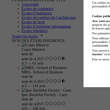
Ces cookies ou 
Universités
personnalisée d
Écoles de commerce
Écoles d’ingénieurs
Cookies public
Écoles des métiers de l’architecture
Avec votre ac
Écoles de droit
proposer des pu
Écoles d’ingénieur informatique
de trouver rapi
Écoles hôtelières
Nos partenaires 
Toutes les écoles
Nous utilisons 
AVIS DES ÉTABLISSEMENTS
personnalisés. 
confidentialité.
Cours Minerve
Vous pouvez à
note de
traceurs
" en b
note de 4.25/5
Pour en savoir 
4.3
—
61 avis
MBS - School of Business
note de
note de 4.26/5
4.3
—
141 avis
Ipac Bachelor Factory - Caen
note de
note de 4.85/5
4.9
—
106 avis