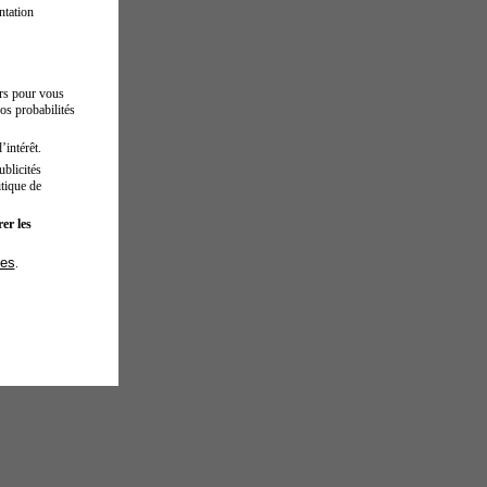
ntation
urs pour vous
os probabilités
’intérêt.
blicités
tique de
er les
ies
.