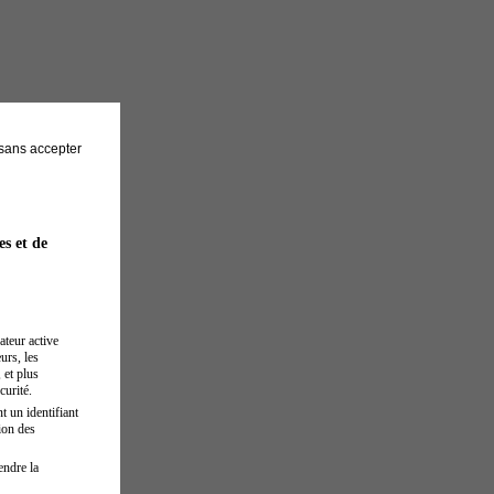
sans accepter
es et de
ateur active
urs, les
 et plus
curité.
t un identifiant
ion des
endre la