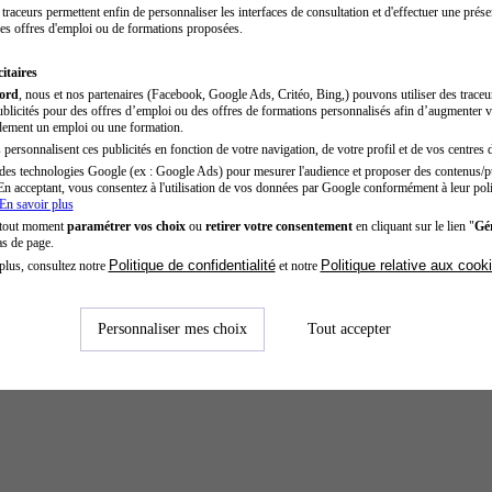
traceurs permettent enfin de personnaliser les interfaces de consultation et d'effectuer une prése
es offres d'emploi ou de formations proposées.
itaires
cord
, nous et nos partenaires (Facebook, Google Ads, Critéo, Bing,) pouvons utiliser des trace
blicités pour des offres d’emploi ou des offres de formations personnalisés afin d’augmenter v
dement un emploi ou une formation.
personnalisent ces publicités en fonction de votre navigation, de votre profil et de vos centres d
des technologies Google (ex : Google Ads) pour mesurer l'audience et proposer des contenus/pu
En acceptant, vous consentez à l'utilisation de vos données par Google conformément à leur poli
En savoir plus
 tout moment
paramétrer vos choix
ou
retirer votre consentement
en cliquant sur le lien "
Gér
as de page.
Politique de confidentialité
Politique relative aux cook
plus, consultez notre
et notre
Personnaliser mes choix
Tout accepter