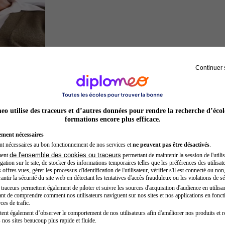
Continuer 
Sage-femme
o utilise des traceurs et d’autres données pour rendre la recherche d’écol
formations encore plus efficace.
ement nécessaires
nt nécessaires au bon fonctionnement de nos services et
ne peuvent pas être désactivés
.
de l'ensemble des cookies ou traceurs
ment
permettant de maintenir la session de l'utilis
ation sur le site, de stocker des informations temporaires telles que les préférences des utilisate
offres vues, gérer les processus d'identification de l'utilisateur, vérifier s'il est connecté ou non,
ntir la sécurité du site web en détectant les tentatives d'accès frauduleux ou les violations de sé
raceurs permettent également de piloter et suivre les sources d'acquisition d'audience en utilisan
nt de comprendre comment nos utilisateurs naviguent sur nos sites et nos applications en fonct
Secrétaire médicale
ces de trafic.
tent également d’observer le comportement de nos utilisateurs afin d'améliorer nos produits et r
 nos sites beaucoup plus rapide et fluide.