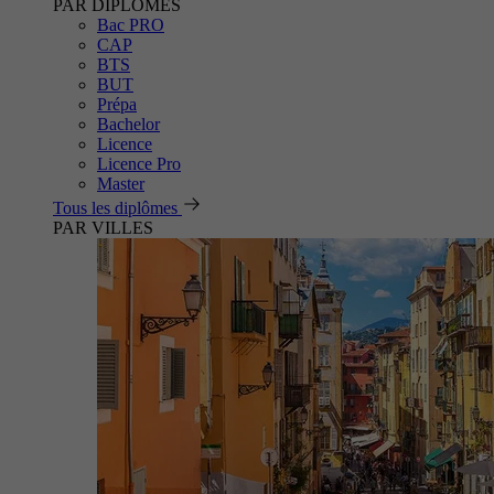
PAR DIPLÔMES
Bac PRO
CAP
BTS
BUT
Prépa
Bachelor
Licence
Licence Pro
Master
Tous les diplômes
PAR VILLES