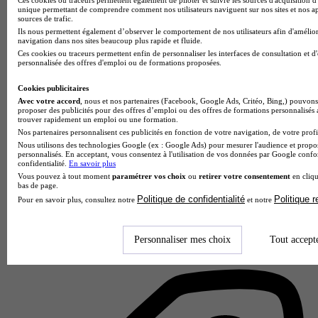
unique permettant de comprendre comment nos utilisateurs naviguent sur nos sites et nos ap
sources de trafic.
Lycée GT
Ils nous permettent également d’observer le comportement de nos utilisateurs afin d'amélior
Voir l’établissement
navigation dans nos sites beaucoup plus rapide et fluide.
Ces cookies ou traceurs permettent enfin de personnaliser les interfaces de consultation et d
personnalisée des offres d'emploi ou de formations proposées.
Cookies publicitaires
Avec votre accord
, nous et nos partenaires (Facebook, Google Ads, Critéo, Bing,) pouvons 
proposer des publicités pour des offres d’emploi ou des offres de formations personnalisés
trouver rapidement un emploi ou une formation.
Nos partenaires personnalisent ces publicités en fonction de votre navigation, de votre profil
Nous utilisons des technologies Google (ex : Google Ads) pour mesurer l'audience et propos
personnalisés. En acceptant, vous consentez à l'utilisation de vos données par Google conf
confidentialité.
En savoir plus
Vous pouvez à tout moment
paramétrer vos choix
ou
retirer votre consentement
en cliqu
bas de page.
Politique de confidentialité
Politique 
Pour en savoir plus, consultez notre
et notre
Lycée professionnel Don Bosco
Aucun avis
Personnaliser mes choix
Tout accept
Nice