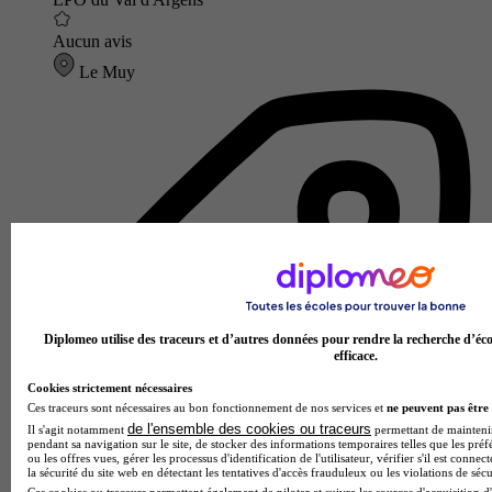
Aucun avis
Le Muy
Diplomeo utilise des traceurs et d’autres données pour rendre la recherche d’éco
efficace.
Cookies strictement nécessaires
Ces traceurs sont nécessaires au bon fonctionnement de nos services et
ne peuvent pas être 
de l'ensemble des cookies ou traceurs
Il s'agit notamment
permettant de maintenir 
pendant sa navigation sur le site, de stocker des informations temporaires telles que les préf
ou les offres vues, gérer les processus d'identification de l'utilisateur, vérifier s'il est conn
la sécurité du site web en détectant les tentatives d'accès frauduleux ou les violations de sécu
Ces cookies ou traceurs permettent également de piloter et suivre les sources d'acquisition d'