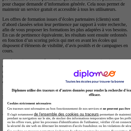
pour chaque demande d’information générée. Cela nous permet de
maintenir un service gratuit et accessible à tous les utilisateurs.
Les offres de formation issues d’écoles partenaires (clients) sont
d’abord classées selon leur pertinence par rapport à votre recherche,
afin de vous proposer les formations les plus adaptées à vos besoins.
En cas de pertinence équivalente, les résultats sont ensuite ordonnés
en fonction d’un scoring précis qui met en avant les écoles qui
disposent d’éléments de visibilité, d’avis positifs et de campagnes en
cours.
Les formations proposées par des centres non partenaires (non
clients), qui ne versent aucune rémunération à notre plateforme,
apparaissent après celles des centres partenaires et sont également
triées par pertinence. Elles sont reconnaissables par le fait qu’elles ne
disposent pas de logos.
Diplomeo utilise des traceurs et d’autres données pour rendre la recherche d’éco
Pour plus d’informations, consultez nos
règles de fonctionnement de
efficace.
la plateforme.
Cookies strictement nécessaires
Ces traceurs sont nécessaires au bon fonctionnement de nos services et
ne peuvent pas être 
de l'ensemble des cookies ou traceurs
Il s'agit notamment
permettant de maintenir 
pendant sa navigation sur le site, de stocker des informations temporaires telles que les préf
ou les offres vues, gérer les processus d'identification de l'utilisateur, vérifier s'il est conn
la sécurité du site web en détectant les tentatives d'accès frauduleux ou les violations de sécu
Ces cookies ou traceurs permettent également de piloter et suivre les sources d'acquisition d'