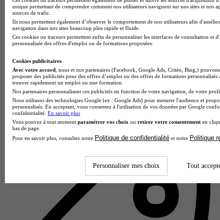
unique permettant de comprendre comment nos utilisateurs naviguent sur nos sites et nos ap
sources de trafic.
Ils nous permettent également d’observer le comportement de nos utilisateurs afin d'amélior
navigation dans nos sites beaucoup plus rapide et fluide.
Ces cookies ou traceurs permettent enfin de personnaliser les interfaces de consultation et d
personnalisée des offres d'emploi ou de formations proposées.
Cookies publicitaires
Avec votre accord
, nous et nos partenaires (Facebook, Google Ads, Critéo, Bing,) pouvons 
proposer des publicités pour des offres d’emploi ou des offres de formations personnalisés
trouver rapidement un emploi ou une formation.
Nos partenaires personnalisent ces publicités en fonction de votre navigation, de votre profil
Lycée professionnel Alpes et Durance
Nous utilisons des technologies Google (ex : Google Ads) pour mesurer l'audience et propos
personnalisés. En acceptant, vous consentez à l'utilisation de vos données par Google conf
confidentialité.
En savoir plus
Aucun avis
Vous pouvez à tout moment
paramétrer vos choix
ou
retirer votre consentement
en cliqu
bas de page.
Embrun
Politique de confidentialité
Politique 
Pour en savoir plus, consultez notre
et notre
Personnaliser mes choix
Tout accept