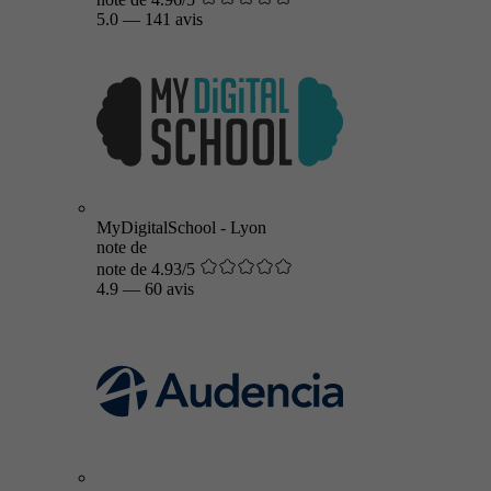
5.0
—
141 avis
MyDigitalSchool - Lyon
note de
note de 4.93/5
4.9
—
60 avis