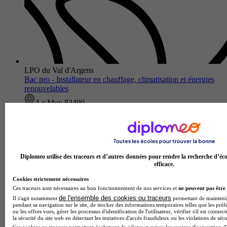
LPO du Val d'Argens
Bac pro - Installateur en chauffage, climatisation et énergies
renouvelables
Le Muy 83490
Le Bac professionnel Installateur en chauffage, climatisation
et énergies renouvelables proposé au LPO Lycée polyvalent
du Val d'Argens forme des techniciens spécialisés dans
l'installat…
Diplomeo utilise des traceurs et d’autres données pour rendre la recherche d’éco
efficace.
Cookies strictement nécessaires
Ces traceurs sont nécessaires au bon fonctionnement de nos services et
ne peuvent pas être 
de l'ensemble des cookies ou traceurs
Il s'agit notamment
permettant de maintenir 
pendant sa navigation sur le site, de stocker des informations temporaires telles que les préf
ou les offres vues, gérer les processus d'identification de l'utilisateur, vérifier s'il est conn
la sécurité du site web en détectant les tentatives d'accès frauduleux ou les violations de sécu
Ces cookies ou traceurs permettent également de piloter et suivre les sources d'acquisition d'