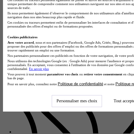
unique permettant de comprendre comment nos utilisateurs naviguent sur nos sites et nos ap
sources de trafic.
Ils nous permettent également d’observer le comportement de nos utilisateurs afin d'amélior
navigation dans nos sites beaucoup plus rapide et fluide.
Lycée professionnel Louis Blériot
Ces cookies ou traceurs permettent enfin de personnaliser les interfaces de consultation et d
personnalisée des offres d'emploi ou de formations proposées.
Bac pro - Installateur en chauffage, climatisation et énergies
renouvelables
Cookies publicitaires
Marignane 13700
Avec votre accord
, nous et nos partenaires (Facebook, Google Ads, Critéo, Bing,) pouvons 
Le Bac Pro Installateur en Chauffage, Climatisation et
proposer des publicités pour des offres d’emploi ou des offres de formations personnalisés
trouver rapidement un emploi ou une formation.
Énergies Renouvelables proposé par le Lycée professionnel
Nos partenaires personnalisent ces publicités en fonction de votre navigation, de votre profil
Louis Blériot forme des professionnels polyvalents capables
Nous utilisons des technologies Google (ex : Google Ads) pour mesurer l'audience et propos
de concevoir…
personnalisés. En acceptant, vous consentez à l'utilisation de vos données par Google conf
confidentialité.
En savoir plus
Vous pouvez à tout moment
paramétrer vos choix
ou
retirer votre consentement
en cliqu
bas de page.
Politique de confidentialité
Politique 
Pour en savoir plus, consultez notre
et notre
Personnaliser mes choix
Tout accept