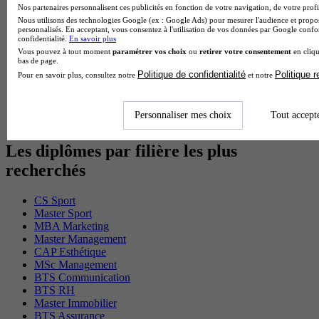
MSc Marketing Digital en alternance
Nos partenaires personnalisent ces publicités en fonction de votre navigation, de votre profil
BTS Gpme en alternance
Nous utilisons des technologies Google (ex : Google Ads) pour mesurer l'audience et propos
personnalisés. En acceptant, vous consentez à l'utilisation de vos données par Google conf
Cap Electricien en alternance
confidentialité.
En savoir plus
BTS Gpn en alternance
Vous pouvez à tout moment
paramétrer vos choix
ou
retirer votre consentement
en cliqu
BTS Domotique en alternance
bas de page.
BAC Pro Agora en alternance
Politique de confidentialité
Politique 
Pour en savoir plus, consultez notre
et notre
BTS Sta en alternance
BTS Iris en alternance
BTS Tpl en alternance
Personnaliser mes choix
Tout accept
BTS Ati en alternance
Les diplômes par filière les plus
recherchés
CS Sport
Master Sport
MBA Marketing
Master Management
CAP Esthétique
MSc Management
BTS Communication
BTS RH
Master Immobilier
BTS Assurance