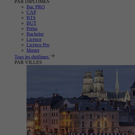
PAR DIPLÔMES
Bac PRO
CAP
BTS
BUT
Prépa
Bachelor
Licence
Licence Pro
Master
Tous les diplômes
PAR VILLES