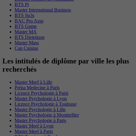
BTS Pi
Master International Business
BTS Sp3s
BAC Pro Assp
BTS Gpme
Master MA
BTS Dietetique
Master Mass
Cap Cuisine
Les intitulés de diplôme par ville les plus
recherchés
Master Meef à Lille
Prépa Medecine à Paris
Licence Psychologie à Paris
Master Psychologie à Lyon
Licence Psychologie à Toulouse
Master Psychologie à Lille
Master Psychologie à Montpellier
Master Psychologie à Paris
Master Meef à Lyon
Master Meef à Paris