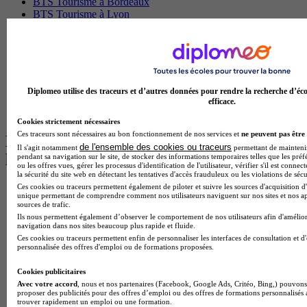
BTS Tourisme à Bordeaux
BTS Tourisme à Lyon
BTS Tourisme à Paris
BTS Tourisme à Toulouse
Licence Psychologie à Lille
Master Informatique à Paris
BTS Communication à Bordeaux
Master Psychologie à Angers
Diplomeo utilise des traceurs et d’autres données pour rendre la recherche d’éco
BTS Communication à Lyon
efficace.
BTS Ndrc à Lyon
Cookies strictement nécessaires
Ces traceurs sont nécessaires au bon fonctionnement de nos services et
ne peuvent pas être 
Les intitulés de diplôme par alternance
de l'ensemble des cookies ou traceurs
Il s'agit notamment
permettant de maintenir 
les plus recherchés
pendant sa navigation sur le site, de stocker des informations temporaires telles que les préf
ou les offres vues, gérer les processus d'identification de l'utilisateur, vérifier s'il est conn
la sécurité du site web en détectant les tentatives d'accès frauduleux ou les violations de sécu
Ces cookies ou traceurs permettent également de piloter et suivre les sources d'acquisition d'
BTS Esf en alternance
unique permettant de comprendre comment nos utilisateurs naviguent sur nos sites et nos ap
BTS Dietetique en alternance
sources de trafic.
BTS Mco en alternance
Ils nous permettent également d’observer le comportement de nos utilisateurs afin d'amélior
BTS Pi en alternance
navigation dans nos sites beaucoup plus rapide et fluide.
BTS Sp3s en alternance
Ces cookies ou traceurs permettent enfin de personnaliser les interfaces de consultation et d
personnalisée des offres d'emploi ou de formations proposées.
Master CCA en alternance
BTS Ndrc en alternance
Cookies publicitaires
BTS Sam en alternance
Avec votre accord
, nous et nos partenaires (Facebook, Google Ads, Critéo, Bing,) pouvons 
Cap Fleuriste en alternance
proposer des publicités pour des offres d’emploi ou des offres de formations personnalisés
BTS Sio en alternance
trouver rapidement un emploi ou une formation.