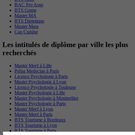
BAC Pro Assp
BTS Gpme
Master MA
BTS Dietetique
Master Mass
Cap Cuisine
Les intitulés de diplôme par ville les plus
recherchés
Master Meef à Lille
Prépa Medecine à Paris
Licence Psychologie à Paris
Master Psychologie à Lyon
Licence Psychologie à Toulouse
Master Psychologie à Lille
Master Psychologie à Montpellier
Master Psychologie à Paris
Master Meef à Lyon
Master Meef à Paris
BTS Tourisme à Bordeaux
BTS Tourisme à Lyon
BTS Tourisme à Paris