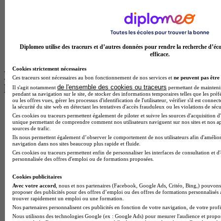
BTS Tourisme à Toulouse
Licence Psychologie à Lille
Master Informatique à Paris
BTS Communication à Bordeaux
Master Psychologie à Angers
BTS Communication à Lyon
Diplomeo utilise des traceurs et d’autres données pour rendre la recherche d’éco
BTS Ndrc à Lyon
efficace.
Cookies strictement nécessaires
Les intitulés de diplôme par alternance
Ces traceurs sont nécessaires au bon fonctionnement de nos services et
ne peuvent pas être 
les plus recherchés
de l'ensemble des cookies ou traceurs
Il s'agit notamment
permettant de maintenir 
pendant sa navigation sur le site, de stocker des informations temporaires telles que les préf
ou les offres vues, gérer les processus d'identification de l'utilisateur, vérifier s'il est conn
la sécurité du site web en détectant les tentatives d'accès frauduleux ou les violations de sécu
BTS Esf en alternance
Ces cookies ou traceurs permettent également de piloter et suivre les sources d'acquisition d'
BTS Dietetique en alternance
unique permettant de comprendre comment nos utilisateurs naviguent sur nos sites et nos ap
BTS Mco en alternance
sources de trafic.
BTS Pi en alternance
Ils nous permettent également d’observer le comportement de nos utilisateurs afin d'amélior
navigation dans nos sites beaucoup plus rapide et fluide.
BTS Sp3s en alternance
Ces cookies ou traceurs permettent enfin de personnaliser les interfaces de consultation et d
Master CCA en alternance
personnalisée des offres d'emploi ou de formations proposées.
BTS Ndrc en alternance
BTS Sam en alternance
Cookies publicitaires
Cap Fleuriste en alternance
Avec votre accord
, nous et nos partenaires (Facebook, Google Ads, Critéo, Bing,) pouvons 
BTS Sio en alternance
proposer des publicités pour des offres d’emploi ou des offres de formations personnalisés
MSc Marketing Digital en alternance
trouver rapidement un emploi ou une formation.
BTS Gpme en alternance
Nos partenaires personnalisent ces publicités en fonction de votre navigation, de votre profil
Cap Electricien en alternance
Nous utilisons des technologies Google (ex : Google Ads) pour mesurer l'audience et propos