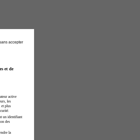
sans accepter
es et de
ateur active
urs, les
 et plus
curité.
t un identifiant
ion des
endre la