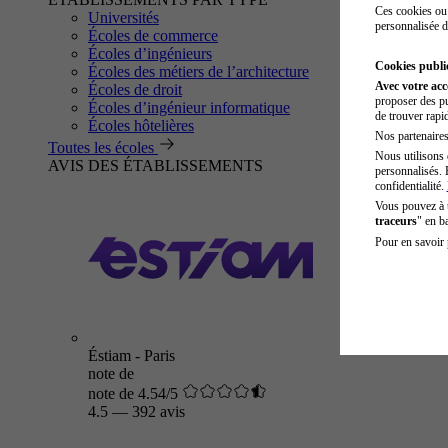
Ces cookies ou 
Universités
personnalisée d
Écoles de commerce
Écoles d’ingénieurs
Cookies public
Écoles des métiers de l’architecture
Avec votre ac
Écoles de droit
proposer des pu
Écoles d’ingénieur informatique
de trouver rapi
Écoles hôtelières
Nos partenaires 
Toutes les écoles
Nous utilisons 
AVIS DES ÉTABLISSEMENTS
personnalisés. 
confidentialité.
Vous pouvez à
traceurs
" en b
Pour en savoir 
Éstiam - Paris
note de
note de 4.54/5
4.5
—
392 avis