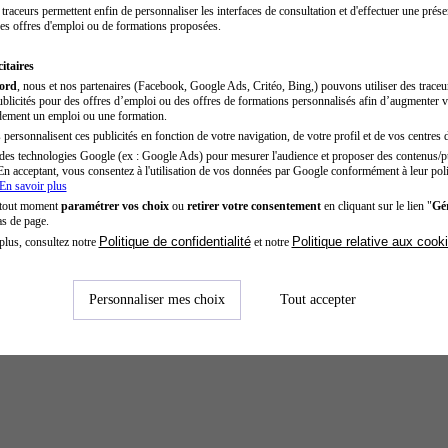
traceurs permettent enfin de personnaliser les interfaces de consultation et d'effectuer une prése
es offres d'emploi ou de formations proposées.
itaires
cord
, nous et nos partenaires (Facebook, Google Ads, Critéo, Bing,) pouvons utiliser des trace
blicités pour des offres d’emploi ou des offres de formations personnalisés afin d’augmenter v
dement un emploi ou une formation.
personnalisent ces publicités en fonction de votre navigation, de votre profil et de vos centres d
des technologies Google (ex : Google Ads) pour mesurer l'audience et proposer des contenus/pu
En acceptant, vous consentez à l'utilisation de vos données par Google conformément à leur poli
En savoir plus
 tout moment
paramétrer vos choix
ou
retirer votre consentement
en cliquant sur le lien "
Gér
as de page.
Politique de confidentialité
Politique relative aux cook
plus, consultez notre
et notre
Personnaliser mes choix
Tout accepter