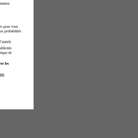
ntation
urs pour vous
os probabilités
’intérêt.
blicités
tique de
er les
ies
.