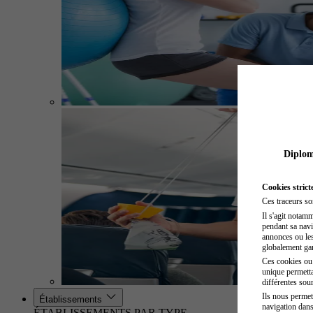
Diplome
Cookies strict
Ces traceurs so
Il s'agit notam
pendant sa navig
annonces ou les 
globalement gara
Ces cookies ou t
unique permetta
différentes sour
Ils nous permet
Établissements
navigation dans
ÉTABLISSEMENTS PAR TYPE