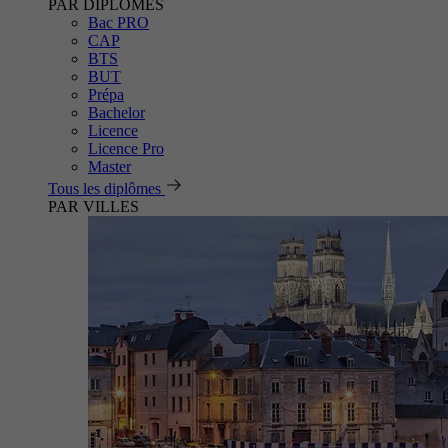
PAR DIPLÔMES
Bac PRO
CAP
BTS
BUT
Prépa
Bachelor
Licence
Licence Pro
Master
Tous les diplômes
PAR VILLES