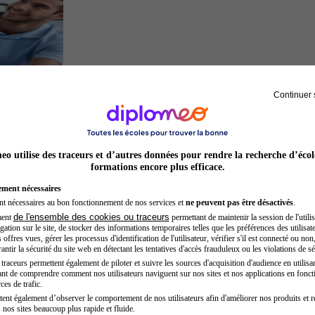
Continuer 
Kinésithérapeute sportif
o utilise des traceurs et d’autres données pour rendre la recherche d’écol
formations encore plus efficace.
ement nécessaires
nt nécessaires au bon fonctionnement de nos services et
ne peuvent pas être désactivés
.
de l'ensemble des cookies ou traceurs
ment
permettant de maintenir la session de l'utilis
ation sur le site, de stocker des informations temporaires telles que les préférences des utilisate
offres vues, gérer les processus d'identification de l'utilisateur, vérifier s'il est connecté ou non,
ntir la sécurité du site web en détectant les tentatives d'accès frauduleux ou les violations de sé
raceurs permettent également de piloter et suivre les sources d'acquisition d'audience en utilisan
nt de comprendre comment nos utilisateurs naviguent sur nos sites et nos applications en fonct
Hôtesse de l'air steward
ces de trafic.
tent également d’observer le comportement de nos utilisateurs afin d'améliorer nos produits et r
 nos sites beaucoup plus rapide et fluide.