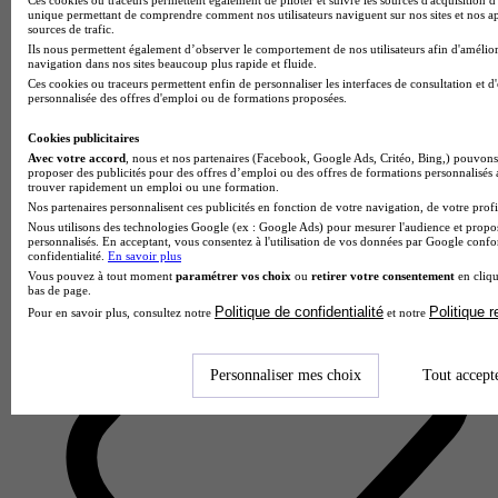
unique permettant de comprendre comment nos utilisateurs naviguent sur nos sites et nos ap
sources de trafic.
Ils nous permettent également d’observer le comportement de nos utilisateurs afin d'amélior
navigation dans nos sites beaucoup plus rapide et fluide.
Ces cookies ou traceurs permettent enfin de personnaliser les interfaces de consultation et d
personnalisée des offres d'emploi ou de formations proposées.
IUT de Cachan
3.8
Cookies publicitaires
Avec votre accord
, nous et nos partenaires (Facebook, Google Ads, Critéo, Bing,) pouvons 
4 avis
proposer des publicités pour des offres d’emploi ou des offres de formations personnalisés
trouver rapidement un emploi ou une formation.
Cachan
Nos partenaires personnalisent ces publicités en fonction de votre navigation, de votre profil
Nous utilisons des technologies Google (ex : Google Ads) pour mesurer l'audience et propos
personnalisés. En acceptant, vous consentez à l'utilisation de vos données par Google conf
confidentialité.
En savoir plus
Vous pouvez à tout moment
paramétrer vos choix
ou
retirer votre consentement
en cliqu
bas de page.
Politique de confidentialité
Politique 
Pour en savoir plus, consultez notre
et notre
Personnaliser mes choix
Tout accept