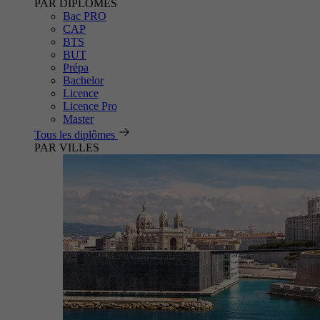
PAR DIPLÔMES
Bac PRO
CAP
BTS
BUT
Prépa
Bachelor
Licence
Licence Pro
Master
Tous les diplômes
PAR VILLES