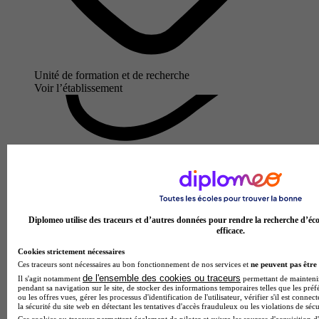
Unité de formation et de recherche
Voir l’établissement
Diplomeo utilise des traceurs et d’autres données pour rendre la recherche d’éco
efficace.
Cookies strictement nécessaires
Ces traceurs sont nécessaires au bon fonctionnement de nos services et
ne peuvent pas être 
de l'ensemble des cookies ou traceurs
Il s'agit notamment
permettant de maintenir 
pendant sa navigation sur le site, de stocker des informations temporaires telles que les préf
ou les offres vues, gérer les processus d'identification de l'utilisateur, vérifier s'il est conn
la sécurité du site web en détectant les tentatives d'accès frauduleux ou les violations de sécu
Ces cookies ou traceurs permettent également de piloter et suivre les sources d'acquisition d'