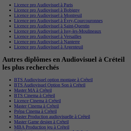
Licence pro Audiovisuel à Paris
Licence pro Audiovisuel à Bobigny
Licence pro Audiovisuel à Montreuil
Licence pro Audiovisuel à Évry-Courcouronnes
Licence pro Audiovisuel à Saint-Quentin
Licence pro Audiovisuel à Issy-les-Moulineaux
Licence pro Audiovisuel à Versailles
Licence pro Audiovisuel à Nanterre
Licence pro Audiovisuel à Argenteuil
Autres diplômes en Audiovisuel à Créteil
les plus recherchés
BTS Audiovisuel option montage à Créteil
BTS Audiovisuel Option Son à Créteil
Master MA à Créteil
BTS Cinema à Créteil
Licence Cinema à Créteil
Master Cinema à Créteil
Prépa Cinema à Créteil
Master Production audiovisuelle à Créteil
Master Game design à Créteil
MBA Production jeu à Créteil