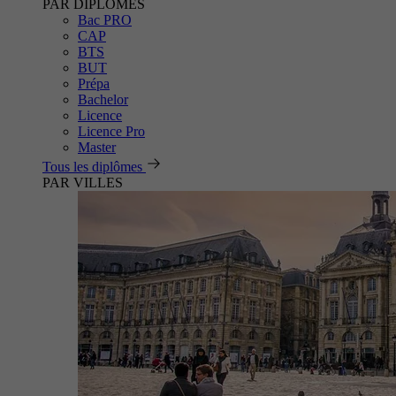
PAR DIPLÔMES
Bac PRO
CAP
BTS
BUT
Prépa
Bachelor
Licence
Licence Pro
Master
Tous les diplômes
PAR VILLES