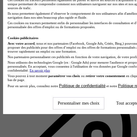
unique permettant de comprendre comment nos utilisateurs naviguent sur nos sites et nos ap
sources de trafic.
Ils nous permettent également d’observer le comportement de nos utilisateurs afin d'amélior
navigation dans nos sites beaucoup plus rapide et fluide.
Ces cookies ou traceurs permettent enfin de personnaliser les interfaces de consultation et d
personnalisée des offres d'emploi ou de formations proposées.
Cookies publicitaires
Avec votre accord
, nous et nos partenaires (Facebook, Google Ads, Critéo, Bing,) pouvons 
proposer des publicités pour des offres d’emploi ou des offres de formations personnalisés
trouver rapidement un emploi ou une formation.
Nos partenaires personnalisent ces publicités en fonction de votre navigation, de votre profil
Nous utilisons des technologies Google (ex : Google Ads) pour mesurer l'audience et propos
personnalisés. En acceptant, vous consentez à l'utilisation de vos données par Google conf
IUT de Cachan
confidentialité.
En savoir plus
3.8
Vous pouvez à tout moment
paramétrer vos choix
ou
retirer votre consentement
en cliqu
bas de page.
Politique de confidentialité
Politique 
Pour en savoir plus, consultez notre
et notre
4 avis
Cachan
Personnaliser mes choix
Tout accept