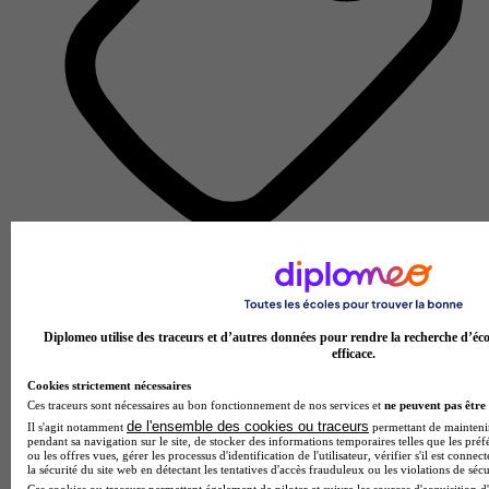
Unité de formation et de recherche
Voir l’établissement
Diplomeo utilise des traceurs et d’autres données pour rendre la recherche d’éco
efficace.
Cookies strictement nécessaires
Ces traceurs sont nécessaires au bon fonctionnement de nos services et
ne peuvent pas être 
de l'ensemble des cookies ou traceurs
Il s'agit notamment
permettant de maintenir 
pendant sa navigation sur le site, de stocker des informations temporaires telles que les préf
ou les offres vues, gérer les processus d'identification de l'utilisateur, vérifier s'il est conn
la sécurité du site web en détectant les tentatives d'accès frauduleux ou les violations de sécu
Ces cookies ou traceurs permettent également de piloter et suivre les sources d'acquisition d'