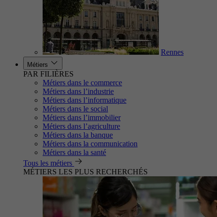
Rennes
Métiers
PAR FILIÈRES
Métiers dans le commerce
Métiers dans l’industrie
Métiers dans l’informatique
Métiers dans le social
Métiers dans l’immobilier
Métiers dans l’agriculture
Métiers dans la banque
Métiers dans la communication
Métiers dans la santé
Tous les métiers
MÉTIERS LES PLUS RECHERCHÉS