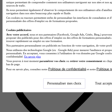
unique permettant de comprendre comment nos utilisateurs naviguent sur nos sites et nos ap
sources de trafic.
UFR de lettres, langues et sciences humaines Angers
Ils nous permettent également d’observer le comportement de nos utilisateurs afin d'amélior
3.6
navigation dans nos sites beaucoup plus rapide et fluide.
Ces cookies ou traceurs permettent enfin de personnaliser les interfaces de consultation et d
personnalisée des offres d'emploi ou de formations proposées.
5 avis
Angers
Cookies publicitaires
Avec votre accord
, nous et nos partenaires (Facebook, Google Ads, Critéo, Bing,) pouvons 
proposer des publicités pour des offres d’emploi ou des offres de formations personnalisés
trouver rapidement un emploi ou une formation.
Nos partenaires personnalisent ces publicités en fonction de votre navigation, de votre profil
Nous utilisons des technologies Google (ex : Google Ads) pour mesurer l'audience et propos
personnalisés. En acceptant, vous consentez à l'utilisation de vos données par Google conf
confidentialité.
En savoir plus
Vous pouvez à tout moment
paramétrer vos choix
ou
retirer votre consentement
en cliqu
bas de page.
Politique de confidentialité
Politique 
Pour en savoir plus, consultez notre
et notre
Personnaliser mes choix
Tout accept