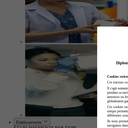
Diplome
Cookies strict
Ces traceurs so
Il s'agit notam
pendant sa navig
annonces ou les 
globalement gara
Ces cookies ou t
unique permetta
différentes sour
Ils nous permet
Établissements
navigation dans
ÉTABLISSEMENTS PAR TYPE