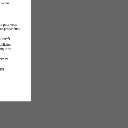
ntation
urs pour vous
os probabilités
’intérêt.
blicités
tique de
er les
ies
.