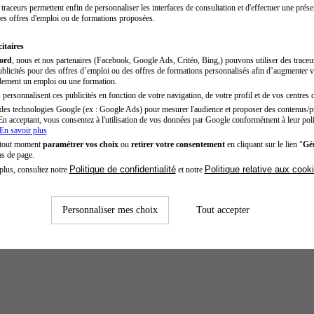
traceurs permettent enfin de personnaliser les interfaces de consultation et d'effectuer une prése
es offres d'emploi ou de formations proposées.
itaires
cord
, nous et nos partenaires (Facebook, Google Ads, Critéo, Bing,) pouvons utiliser des trace
blicités pour des offres d’emploi ou des offres de formations personnalisés afin d’augmenter v
dement un emploi ou une formation.
personnalisent ces publicités en fonction de votre navigation, de votre profil et de vos centres d
des technologies Google (ex : Google Ads) pour mesurer l'audience et proposer des contenus/pu
En acceptant, vous consentez à l'utilisation de vos données par Google conformément à leur poli
En savoir plus
 tout moment
paramétrer vos choix
ou
retirer votre consentement
en cliquant sur le lien "
Gér
as de page.
Politique de confidentialité
Politique relative aux cook
plus, consultez notre
et notre
Personnaliser mes choix
Tout accepter