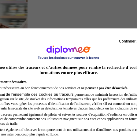
Continuer 
Préparateur en pharmacie
o utilise des traceurs et d’autres données pour rendre la recherche d’écol
formations encore plus efficace.
ement nécessaires
nt nécessaires au bon fonctionnement de nos services et
ne peuvent pas être désactivés
.
de l'ensemble des cookies ou traceurs
ment
permettant de maintenir la session de l'utilis
ation sur le site, de stocker des informations temporaires telles que les préférences des utilisate
offres vues, gérer les processus d'identification de l'utilisateur, vérifier s'il est connecté ou non,
ntir la sécurité du site web en détectant les tentatives d'accès frauduleux ou les violations de sé
raceurs permettent également de piloter et suivre les sources d'acquisition d'audience en utilisan
nt de comprendre comment nos utilisateurs naviguent sur nos sites et nos applications en fonct
Inspecteur de police
ces de trafic.
tent également d’observer le comportement de nos utilisateurs afin d'améliorer nos produits et r
 nos sites beaucoup plus rapide et fluide.