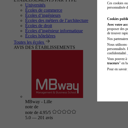
Ces cookies ou 
Universités
personnalisée d
Écoles de commerce
Écoles d’ingénieurs
Cookies public
Écoles des métiers de l’architecture
Avec votre ac
Écoles de droit
proposer des pu
Écoles d’ingénieur informatique
de trouver rapi
Écoles hôtelières
Nos partenaires 
Toutes les écoles
Nous utilisons 
AVIS DES ÉTABLISSEMENTS
personnalisés. 
confidentialité.
Vous pouvez à
traceurs
" en b
Pour en savoir 
MBway - Lille
note de
note de 4.95/5
5.0
—
201 avis