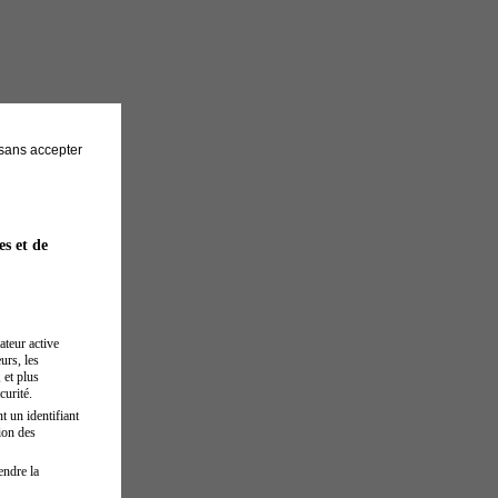
sans accepter
es et de
ateur active
urs, les
 et plus
curité.
t un identifiant
ion des
endre la