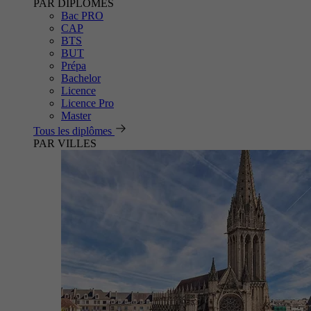
PAR DIPLÔMES
Bac PRO
CAP
BTS
BUT
Prépa
Bachelor
Licence
Licence Pro
Master
Tous les diplômes
PAR VILLES