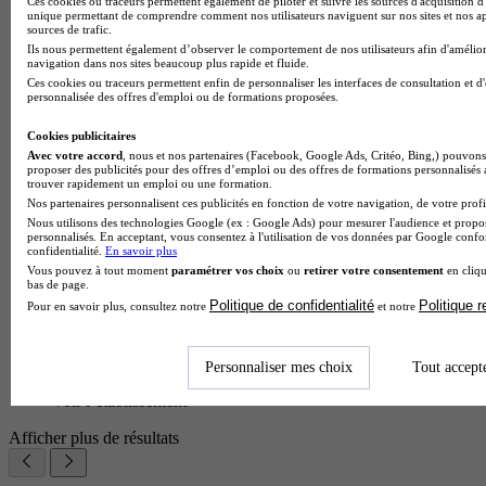
Ces cookies ou traceurs permettent également de piloter et suivre les sources d'acquisition d'
unique permettant de comprendre comment nos utilisateurs naviguent sur nos sites et nos ap
sources de trafic.
Ils nous permettent également d’observer le comportement de nos utilisateurs afin d'amélior
navigation dans nos sites beaucoup plus rapide et fluide.
Ces cookies ou traceurs permettent enfin de personnaliser les interfaces de consultation et d
personnalisée des offres d'emploi ou de formations proposées.
Cookies publicitaires
Avec votre accord
, nous et nos partenaires (Facebook, Google Ads, Critéo, Bing,) pouvons 
proposer des publicités pour des offres d’emploi ou des offres de formations personnalisés
trouver rapidement un emploi ou une formation.
Nos partenaires personnalisent ces publicités en fonction de votre navigation, de votre profil
Nous utilisons des technologies Google (ex : Google Ads) pour mesurer l'audience et propos
personnalisés. En acceptant, vous consentez à l'utilisation de vos données par Google conf
confidentialité.
En savoir plus
Vous pouvez à tout moment
paramétrer vos choix
ou
retirer votre consentement
en cliqu
bas de page.
Politique de confidentialité
Politique 
Pour en savoir plus, consultez notre
et notre
Personnaliser mes choix
Tout accept
Unité de formation et de recherche
Voir l’établissement
Afficher plus de résultats