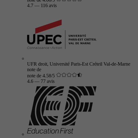
4.7
—
116 avis
UFR droit, Université Paris-Est Créteil Val-de-Marne
note de
note de 4.58/5
4.6
—
77 avis