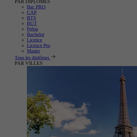
PAR DIPLÔMES
Bac PRO
CAP
BTS
BUT
Prépa
Bachelor
Licence
Licence Pro
Master
Tous les diplômes
PAR VILLES