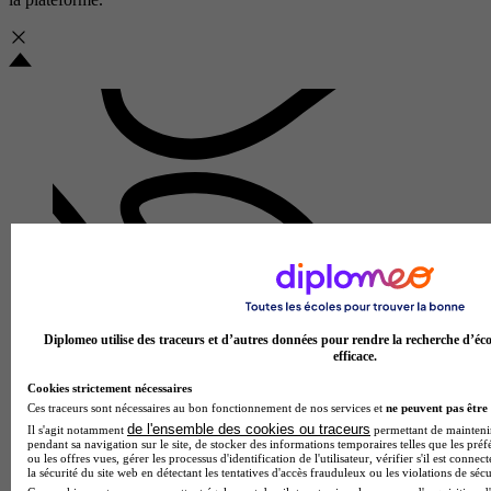
Diplomeo utilise des traceurs et d’autres données pour rendre la recherche d’éco
Facultés libres de l'ouest - UCO Niort
efficace.
Cookies strictement nécessaires
Aucun avis
Ces traceurs sont nécessaires au bon fonctionnement de nos services et
ne peuvent pas être 
Niort
de l'ensemble des cookies ou traceurs
Il s'agit notamment
permettant de maintenir 
pendant sa navigation sur le site, de stocker des informations temporaires telles que les préf
ou les offres vues, gérer les processus d'identification de l'utilisateur, vérifier s'il est conn
la sécurité du site web en détectant les tentatives d'accès frauduleux ou les violations de sécu