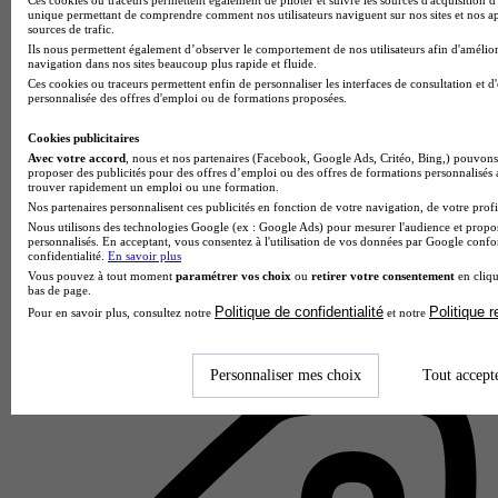
unique permettant de comprendre comment nos utilisateurs naviguent sur nos sites et nos ap
sources de trafic.
Ils nous permettent également d’observer le comportement de nos utilisateurs afin d'amélior
navigation dans nos sites beaucoup plus rapide et fluide.
Ces cookies ou traceurs permettent enfin de personnaliser les interfaces de consultation et d
personnalisée des offres d'emploi ou de formations proposées.
Cookies publicitaires
Avec votre accord
, nous et nos partenaires (Facebook, Google Ads, Critéo, Bing,) pouvons 
proposer des publicités pour des offres d’emploi ou des offres de formations personnalisés
trouver rapidement un emploi ou une formation.
Nos partenaires personnalisent ces publicités en fonction de votre navigation, de votre profil
Nous utilisons des technologies Google (ex : Google Ads) pour mesurer l'audience et propos
personnalisés. En acceptant, vous consentez à l'utilisation de vos données par Google conf
confidentialité.
En savoir plus
Paris I Sorbonne - UFR 04
Vous pouvez à tout moment
paramétrer vos choix
ou
retirer votre consentement
en cliqu
2.4
bas de page.
Politique de confidentialité
Politique 
Pour en savoir plus, consultez notre
et notre
8 avis
Paris
Personnaliser mes choix
Tout accept