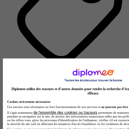
Unité de formation et de recherche
Voir l’établissement
Diplomeo utilise des traceurs et d’autres données pour rendre la recherche d’éco
efficace.
Cookies strictement nécessaires
Ces traceurs sont nécessaires au bon fonctionnement de nos services et
ne peuvent pas être 
de l'ensemble des cookies ou traceurs
Il s'agit notamment
permettant de maintenir 
pendant sa navigation sur le site, de stocker des informations temporaires telles que les préf
ou les offres vues, gérer les processus d'identification de l'utilisateur, vérifier s'il est conn
la sécurité du site web en détectant les tentatives d'accès frauduleux ou les violations de sécu
Ces cookies ou traceurs permettent également de piloter et suivre les sources d'acquisition d'