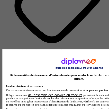
Unité de formation et de recherche
Voir l’établissement
Diplomeo utilise des traceurs et d’autres données pour rendre la recherche d’éco
efficace.
Cookies strictement nécessaires
Ces traceurs sont nécessaires au bon fonctionnement de nos services et
ne peuvent pas être 
de l'ensemble des cookies ou traceurs
Il s'agit notamment
permettant de maintenir 
pendant sa navigation sur le site, de stocker des informations temporaires telles que les préf
ou les offres vues, gérer les processus d'identification de l'utilisateur, vérifier s'il est conn
la sécurité du site web en détectant les tentatives d'accès frauduleux ou les violations de sécu
Ces cookies ou traceurs permettent également de piloter et suivre les sources d'acquisition d'