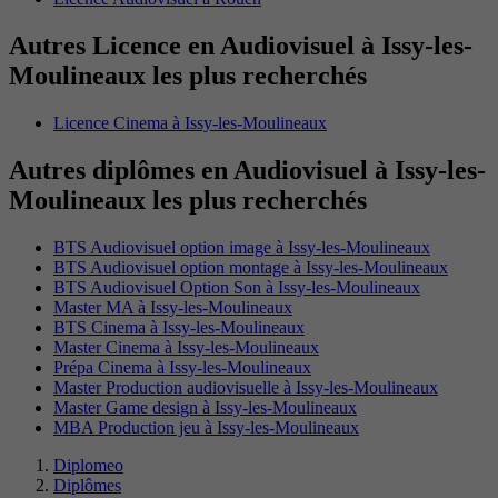
Autres Licence en Audiovisuel à Issy-les-
Moulineaux les plus recherchés
Licence Cinema à Issy-les-Moulineaux
Autres diplômes en Audiovisuel à Issy-les-
Moulineaux les plus recherchés
BTS Audiovisuel option image à Issy-les-Moulineaux
BTS Audiovisuel option montage à Issy-les-Moulineaux
BTS Audiovisuel Option Son à Issy-les-Moulineaux
Master MA à Issy-les-Moulineaux
BTS Cinema à Issy-les-Moulineaux
Master Cinema à Issy-les-Moulineaux
Prépa Cinema à Issy-les-Moulineaux
Master Production audiovisuelle à Issy-les-Moulineaux
Master Game design à Issy-les-Moulineaux
MBA Production jeu à Issy-les-Moulineaux
Diplomeo
Diplômes