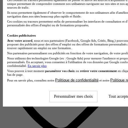
unique permettant de comprendre comment nos utilisateurs naviguent sur nos sites et nos ap
CAV
sources de trafic.
Ils nous permettent également d’observer le comportement de nos utilisateurs afin d'amélior
navigation dans nos sites beaucoup plus rapide et fluide.
Aucun avis
Ces cookies ou traceurs permettent enfin de personnaliser les interfaces de consultation et d
personnalisée des offres d'emploi ou de formations proposées.
Paris 12e
Cookies publicitaires
Avec votre accord
, nous et nos partenaires (Facebook, Google Ads, Critéo, Bing,) pouvons 
proposer des publicités pour des offres d’emploi ou des offres de formations personnalisés
trouver rapidement un emploi ou une formation.
Nos partenaires personnalisent ces publicités en fonction de votre navigation, de votre profil
Nous utilisons des technologies Google (ex : Google Ads) pour mesurer l'audience et propos
personnalisés. En acceptant, vous consentez à l'utilisation de vos données par Google conf
confidentialité.
En savoir plus
Vous pouvez à tout moment
paramétrer vos choix
ou
retirer votre consentement
en cliqu
bas de page.
Politique de confidentialité
Politique 
Pour en savoir plus, consultez notre
et notre
Personnaliser mes choix
Tout accept