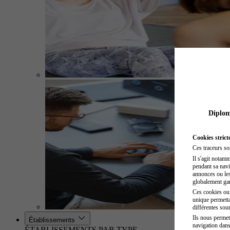
Diplome
Cookies strict
Ces traceurs so
Il s'agit notam
pendant sa navig
annonces ou les 
globalement gara
Ces cookies ou t
unique permetta
différentes sour
Ils nous permet
Établissements
navigation dans
ÉTABLISSEMENTS PAR TYPE