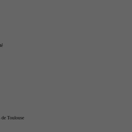
té
s de Toulouse