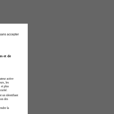
sans accepter
es et de
ateur active
urs, les
 et plus
curité.
t un identifiant
ion des
endre la