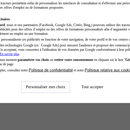
traceurs permettent enfin de personnaliser les interfaces de consultation et d'effectuer une prése
es offres d'emploi ou de formations proposées.
itaires
cord
, nous et nos partenaires (Facebook, Google Ads, Critéo, Bing,) pouvons utiliser des trace
blicités pour des offres d’emploi ou des offres de formations personnalisés afin d’augmenter v
dement un emploi ou une formation.
personnalisent ces publicités en fonction de votre navigation, de votre profil et de vos centres d
des technologies Google (ex : Google Ads) pour mesurer l'audience et proposer des contenus/pu
En acceptant, vous consentez à l'utilisation de vos données par Google conformément à leur poli
En savoir plus
 tout moment
paramétrer vos choix
ou
retirer votre consentement
en cliquant sur le lien "
Gér
as de page.
Politique de confidentialité
Politique relative aux cook
plus, consultez notre
et notre
Personnaliser mes choix
Tout accepter