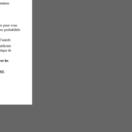
ntation
urs pour vous
os probabilités
’intérêt.
blicités
tique de
er les
ies
.