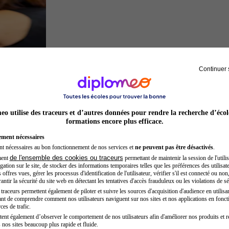
Continuer 
Préparateur physique
o utilise des traceurs et d’autres données pour rendre la recherche d’écol
formations encore plus efficace.
ement nécessaires
nt nécessaires au bon fonctionnement de nos services et
ne peuvent pas être désactivés
.
de l'ensemble des cookies ou traceurs
ment
permettant de maintenir la session de l'utilis
ation sur le site, de stocker des informations temporaires telles que les préférences des utilisate
offres vues, gérer les processus d'identification de l'utilisateur, vérifier s'il est connecté ou non,
ntir la sécurité du site web en détectant les tentatives d'accès frauduleux ou les violations de sé
raceurs permettent également de piloter et suivre les sources d'acquisition d'audience en utilisan
nt de comprendre comment nos utilisateurs naviguent sur nos sites et nos applications en fonct
Développeur web
ces de trafic.
tent également d’observer le comportement de nos utilisateurs afin d'améliorer nos produits et r
 nos sites beaucoup plus rapide et fluide.