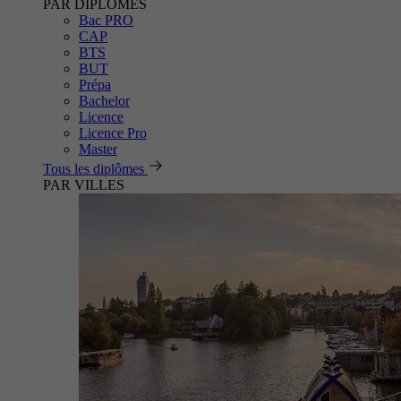
PAR DIPLÔMES
Bac PRO
CAP
BTS
BUT
Prépa
Bachelor
Licence
Licence Pro
Master
Tous les diplômes
PAR VILLES