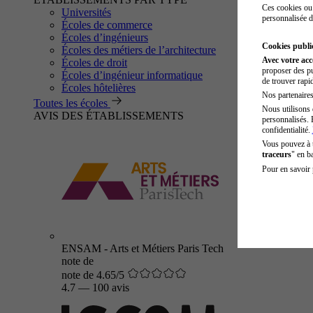
Ces cookies ou 
Universités
personnalisée d
Écoles de commerce
Écoles d’ingénieurs
Cookies public
Écoles des métiers de l’architecture
Avec votre ac
Écoles de droit
proposer des pu
Écoles d’ingénieur informatique
de trouver rapi
Écoles hôtelières
Nos partenaires 
Toutes les écoles
Nous utilisons 
AVIS DES ÉTABLISSEMENTS
personnalisés. 
confidentialité.
Vous pouvez à
traceurs
" en b
Pour en savoir 
ENSAM - Arts et Métiers Paris Tech
note de
note de 4.65/5
4.7
—
100 avis