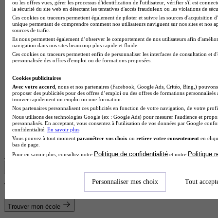
ou les offres vues, gérer les processus d'identification de l'utilisateur, vérifier s'il est conn
la sécurité du site web en détectant les tentatives d'accès frauduleux ou les violations de sécu
Ces cookies ou traceurs permettent également de piloter et suivre les sources d'acquisition d'
unique permettant de comprendre comment nos utilisateurs naviguent sur nos sites et nos ap
sources de trafic.
Ils nous permettent également d’observer le comportement de nos utilisateurs afin d'amélior
navigation dans nos sites beaucoup plus rapide et fluide.
Ces cookies ou traceurs permettent enfin de personnaliser les interfaces de consultation et d
personnalisée des offres d'emploi ou de formations proposées.
Cookies publicitaires
Avec votre accord
, nous et nos partenaires (Facebook, Google Ads, Critéo, Bing,) pouvons 
proposer des publicités pour des offres d’emploi ou des offres de formations personnalisés
trouver rapidement un emploi ou une formation.
Nos partenaires personnalisent ces publicités en fonction de votre navigation, de votre profil
Nous utilisons des technologies Google (ex : Google Ads) pour mesurer l'audience et propos
personnalisés. En acceptant, vous consentez à l'utilisation de vos données par Google conf
confidentialité.
En savoir plus
Unité de formation et de recherche
Vous pouvez à tout moment
paramétrer vos choix
ou
retirer votre consentement
en cliqu
Voir l’établissement
bas de page.
Politique de confidentialité
Politique 
Pour en savoir plus, consultez notre
et notre
Afficher plus de résultats
Personnaliser mes choix
Tout accept
Trouve ton diplôme en 1 min avec Diplomeo !
Trouver mon école