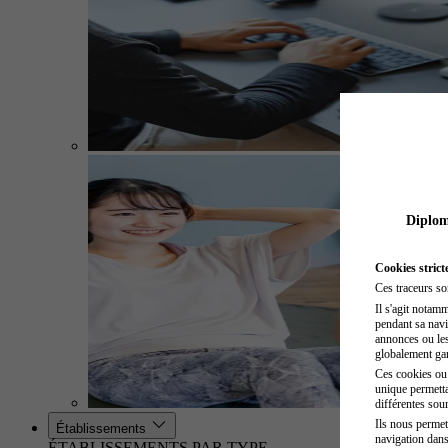
Diplome
Cookies strict
Ces traceurs so
Il s'agit notam
pendant sa navig
annonces ou les 
globalement gara
Ces cookies ou t
unique permetta
différentes sour
Ils nous permet
Établissements
navigation dans
ÉTABLISSEMENTS PAR TYPE