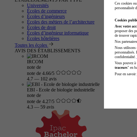
Ces cookies ou 
Universités
personnalisée d
Écoles de commerce
Écoles d’ingénieurs
Cookies public
Écoles des métiers de l’architecture
Avec votre ac
Écoles de droit
proposer des pu
Écoles d’ingénieur informatique
de trouver rapi
Écoles hôtelières
Nos partenaires 
Toutes les écoles
Nous utilisons 
AVIS DES ÉTABLISSEMENTS
personnalisés. 
confidentialité.
IRCOM
Vous pouvez à
note de
traceurs
" en b
note de 4.66/5
Pour en savoir 
4.7
—
102 avis
EBI - Ecole de biologie industrielle
note de
note de 4.27/5
4.3
—
59 avis