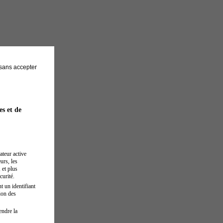
sans accepter
es et de
ateur active
urs, les
 et plus
curité.
t un identifiant
ion des
endre la