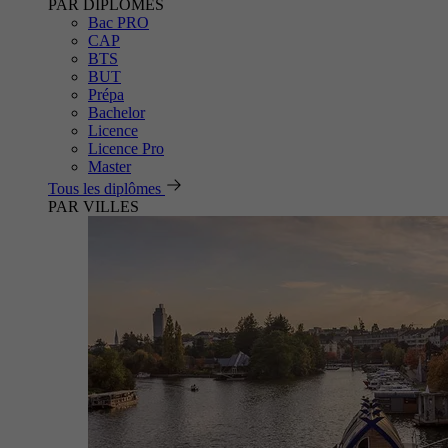
PAR DIPLÔMES
Bac PRO
CAP
BTS
BUT
Prépa
Bachelor
Licence
Licence Pro
Master
Tous les diplômes
PAR VILLES