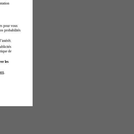
ntation
urs pour vous
os probabilités
’intérêt.
blicités
tique de
er les
ies
.