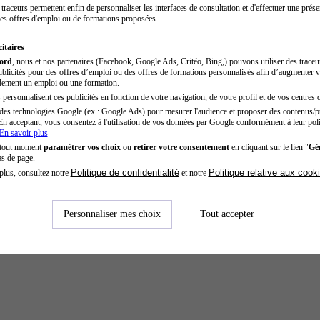
traceurs permettent enfin de personnaliser les interfaces de consultation et d'effectuer une prése
es offres d'emploi ou de formations proposées.
itaires
cord
, nous et nos partenaires (Facebook, Google Ads, Critéo, Bing,) pouvons utiliser des trace
blicités pour des offres d’emploi ou des offres de formations personnalisés afin d’augmenter v
dement un emploi ou une formation.
personnalisent ces publicités en fonction de votre navigation, de votre profil et de vos centres d
des technologies Google (ex : Google Ads) pour mesurer l'audience et proposer des contenus/pu
En acceptant, vous consentez à l'utilisation de vos données par Google conformément à leur poli
En savoir plus
 tout moment
paramétrer vos choix
ou
retirer votre consentement
en cliquant sur le lien "
Gér
as de page.
Politique de confidentialité
Politique relative aux cook
plus, consultez notre
et notre
Personnaliser mes choix
Tout accepter