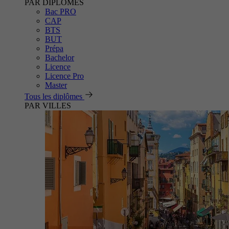
PAR DIPLÔMES
Bac PRO
CAP
BTS
BUT
Prépa
Bachelor
Licence
Licence Pro
Master
Tous les diplômes
PAR VILLES