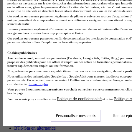
pendant sa navigation sur le site, de stocker des informations temporaires telles que les préf
BTS Communication à Lyon
ou les offres vues, gérer les processus d'identification de l'utilisateur, vérifier s'il est conn
BTS Ndrc à Lyon
la sécurité du site web en détectant les tentatives d'accès frauduleux ou les violations de sécu
Ces cookies ou traceurs permettent également de piloter et suivre les sources d'acquisition d'
unique permettant de comprendre comment nos utilisateurs naviguent sur nos sites et nos ap
Les intitulés de diplôme par alternance
sources de trafic.
les plus recherchés
Ils nous permettent également d’observer le comportement de nos utilisateurs afin d'amélior
navigation dans nos sites beaucoup plus rapide et fluide.
Ces cookies ou traceurs permettent enfin de personnaliser les interfaces de consultation et d
personnalisée des offres d'emploi ou de formations proposées.
BTS Esf en alternance
BTS Dietetique en alternance
Cookies publicitaires
BTS Mco en alternance
Avec votre accord
, nous et nos partenaires (Facebook, Google Ads, Critéo, Bing,) pouvons 
BTS Pi en alternance
proposer des publicités pour des offres d’emploi ou des offres de formations personnalisés
BTS Sp3s en alternance
trouver rapidement un emploi ou une formation.
Master CCA en alternance
Nos partenaires personnalisent ces publicités en fonction de votre navigation, de votre profil
BTS Ndrc en alternance
Nous utilisons des technologies Google (ex : Google Ads) pour mesurer l'audience et propos
BTS Sam en alternance
personnalisés. En acceptant, vous consentez à l'utilisation de vos données par Google conf
confidentialité.
En savoir plus
Cap Fleuriste en alternance
Vous pouvez à tout moment
paramétrer vos choix
ou
retirer votre consentement
en cliqu
BTS Sio en alternance
bas de page.
MSc Marketing Digital en alternance
Politique de confidentialité
Politique 
Pour en savoir plus, consultez notre
et notre
BTS Gpme en alternance
Cap Electricien en alternance
BTS Gpn en alternance
Personnaliser mes choix
Tout accept
BTS Domotique en alternance
BAC Pro Agora en alternance
BTS Sta en alternance