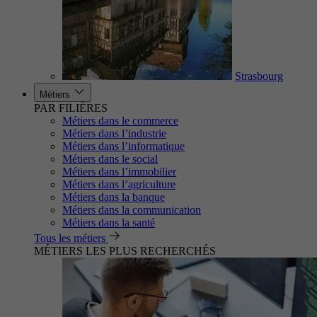
Strasbourg
Métiers
PAR FILIÈRES
Métiers dans le commerce
Métiers dans l’industrie
Métiers dans l’informatique
Métiers dans le social
Métiers dans l’immobilier
Métiers dans l’agriculture
Métiers dans la banque
Métiers dans la communication
Métiers dans la santé
Tous les métiers
MÉTIERS LES PLUS RECHERCHÉS