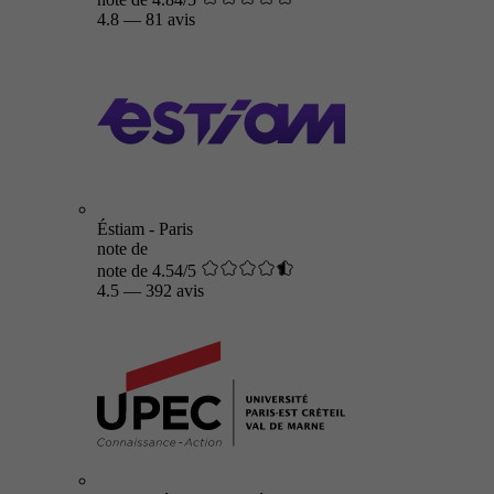
4.8
—
81 avis
Éstiam - Paris
note de
note de 4.54/5
4.5
—
392 avis