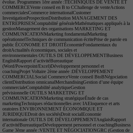
évolue. Programmes 1ère année :TECHNIQUES DE VENTE ET
COMMERCEVente conseil en B to CChallenge de venteActions
commercialesCommerce internationalCustomer
InvestigationProspectionDistribution MANAGEMENT DES
ENTREPRISESComptabilité généraleMathématiques appliqués à la
gestionManagement des organisations MARKETING ET
COMMUNICATIONMarketing fondamentalMarketing
opérationnelTechniques de communication écritePrise de parole en
public ÉCONOMIE ET DROITÉconomieFondamentaux du
droitActualités économiques, sociales et
environnementales OUTILS DE DÉVELOPPEMENTBusiness
EnglishRapport d’activitéBureautique
(Word/Powerpoint/Excel)Développement personnel et
coachingProjet Voltaire 2ème année :DÉVELOPPEMENT
COMMERCIALSocial CommerceVente conseil BtoBNégociation
clientDistribution omnicanalMerchandisingGestion d’une équipe
commercialeComptabilité analytiqueGestion
prévisionnelle OUTILS MARKETING ET
COMMUNICATIONMarketing stratégiqueÉtude de cas
marketingTechniques rédactionnelles avec IAEloquence et arts
oratoires ENVIRONNEMENT ÉCONOMIQUE ET
JURIDIQUEDroit des sociétésDroit socialEconomie
internationale OUTILS DE DÉVELOPPEMENTAnglaisRapport
d’activitéBureautiqueDéveloppement personnel et coachingBusiness
Game 3ème année :VENTE ET NÉGOCIATIONGRC (Gestion de