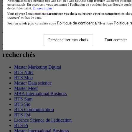
Nous utilisons des technologies Google (ex : Google Ads) pour mesurer l'audience et propos
3.7
personnalisés. En acceptant, vous consentez à l'utilisation de vos données par Google conf
de confidentialité.
En savoir plus
Vous pouvez à tout moment
paramétrer vos choix
ou
retirer votre consentement
en cliqu
46 avis
traceurs
" en bas de page.
Paris 11e 75011
Politique de confidentialité
Politique 
Pour en savoir plus, consultez notre
et notre
Je m’informe gratuitement
Voir plus de formations similaires
Personnaliser mes choix
Tout accepter
Les intitulés de diplôme les plus
recherchés
Master Marketing Digital
BTS Ndrc
BTS Mco
Master Data science
Master Meef
MBA International Business
BTS Sam
BTS Sio
BTS Communication
BTS Esf
Licence Science de l education
BTS Pi
Master International Business