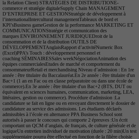
la Relation Client) STRATÉGIES DE DISTRIBUTIONE-
commerce et stratégie digitaleSupply Chain MANAGEMENT
D’ENTREPRISE ET GESTIONStratégie de développement à
l’internationalIntercultural managementTableaux de bord et
KPI’sBusiness gameGestion de la performance MARKETING ET
COMMUNICATIONStratégie et communication des
marques ENVIRONNEMENT JURIDIQUEDroit de la
consommation et de la distribution OUTILS DE
DÉVELOPPEMENTAnglaisRapport d’activitéNumeric Box
(Excel)PPA’s Touch : développement personnel et
coaching SÉMINAIRESSales weekNégociationAnimation des
équipes commercialesEtudes de marché et comportement du
consommateurRetail et merchandising Niveau d’admission : En 1re
année : être titulaire du Baccalauréat.En 2e année : être titulaire d'un
Bac+1 (1 an en Fac ou en classe préparatoire ou dans une école de
commerce).En 3e année : être titulaire d'un Bac+2 (BTS, DUT ou
équivalent en sciences humaines, communication, marketing, LEA,
littéraires, gestion ou commerce). Procédure d'admission :La
candidature se fait en ligne ou en envoyant directement le dossier de
candidature au service des admissions. Les étudiants déclarés
admissibles à l’école en alternance PPA Business School sont
autorisés à passer le concours qui comporte 2 épreuves :Un écrit
comportant un QCM d’anglais, de français, de culture générale et de
logiqueUn entretien individuel de motivation (durée : 20 min)Un test
supplémentaire pourra être effectué en fonction de la filière choisie