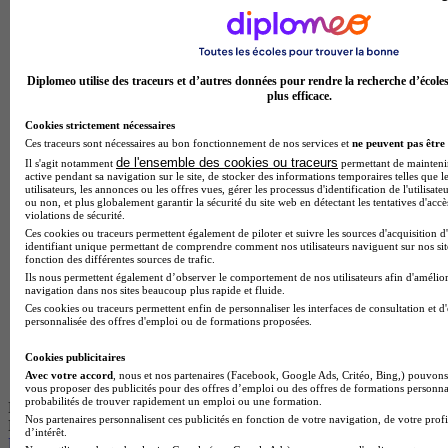
Diplomeo utilise des traceurs et d’autres données pour rendre la recherche d’école
plus efficace.
Cookies strictement nécessaires
Ces traceurs sont nécessaires au bon fonctionnement de nos services et
ne peuvent pas être 
de l'ensemble des cookies ou traceurs
Il s'agit notamment
permettant de maintenir 
active pendant sa navigation sur le site, de stocker des informations temporaires telles que l
utilisateurs, les annonces ou les offres vues, gérer les processus d'identification de l'utilisateu
ou non, et plus globalement garantir la sécurité du site web en détectant les tentatives d'acc
violations de sécurité.
Ces cookies ou traceurs permettent également de piloter et suivre les sources d'acquisition d
identifiant unique permettant de comprendre comment nos utilisateurs naviguent sur nos site
fonction des différentes sources de trafic.
Ils nous permettent également d’observer le comportement de nos utilisateurs afin d'amélior
navigation dans nos sites beaucoup plus rapide et fluide.
Ces cookies ou traceurs permettent enfin de personnaliser les interfaces de consultation et d
personnalisée des offres d'emploi ou de formations proposées.
Cookies publicitaires
Avec votre accord
, nous et nos partenaires (Facebook, Google Ads, Critéo, Bing,) pouvons 
vous proposer des publicités pour des offres d’emploi ou des offres de formations personna
probabilités de trouver rapidement un emploi ou une formation.
École partenaire
Nos partenaires personnalisent ces publicités en fonction de votre navigation, de votre profi
ESGCI - Paris
d’intérêt.
Bachelor 2 - Marketing et Commerce