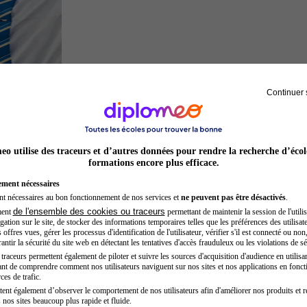
Continuer 
Hôtesse de l'air steward
o utilise des traceurs et d’autres données pour rendre la recherche d’écol
formations encore plus efficace.
ement nécessaires
nt nécessaires au bon fonctionnement de nos services et
ne peuvent pas être désactivés
.
de l'ensemble des cookies ou traceurs
ment
permettant de maintenir la session de l'utilis
ation sur le site, de stocker des informations temporaires telles que les préférences des utilisate
offres vues, gérer les processus d'identification de l'utilisateur, vérifier s'il est connecté ou non,
ntir la sécurité du site web en détectant les tentatives d'accès frauduleux ou les violations de sé
raceurs permettent également de piloter et suivre les sources d'acquisition d'audience en utilisan
nt de comprendre comment nos utilisateurs naviguent sur nos sites et nos applications en fonct
Développeur web
ces de trafic.
tent également d’observer le comportement de nos utilisateurs afin d'améliorer nos produits et r
 nos sites beaucoup plus rapide et fluide.