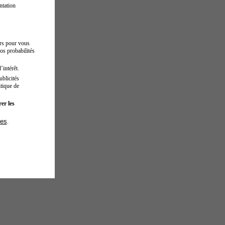
ntation
urs pour vous
os probabilités
’intérêt.
blicités
tique de
er les
ies
.