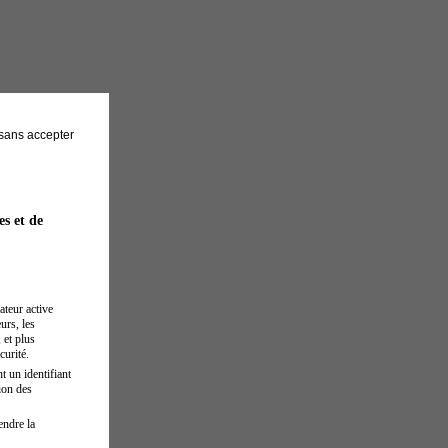
sans accepter
es et de
ateur active
urs, les
 et plus
curité.
t un identifiant
ion des
endre la