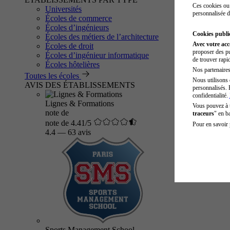
Ces cookies ou 
Universités
personnalisée d
Écoles de commerce
Écoles d’ingénieurs
Cookies public
Écoles des métiers de l’architecture
Avec votre ac
Écoles de droit
proposer des pu
Écoles d’ingénieur informatique
de trouver rapi
Écoles hôtelières
Nos partenaires 
Toutes les écoles
Nous utilisons 
AVIS DES ÉTABLISSEMENTS
personnalisés. 
confidentialité.
Lignes & Formations
Vous pouvez à
note de
traceurs
" en b
note de 4.41/5
Pour en savoir 
4.4
—
63 avis
Sports Management School