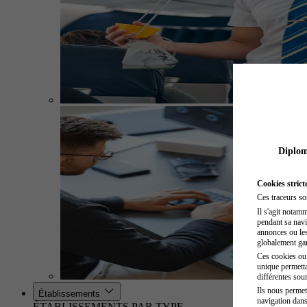
Diplome
Cookies strict
Ces traceurs so
Il s'agit notam
pendant sa navig
annonces ou les 
globalement gara
Ces cookies ou t
unique permetta
différentes sour
Ils nous permet
Établissements
navigation dans
ÉTABLISSEMENTS PAR TYPE