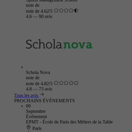
note de
note de 4.62/5
4.6
—
90 avis
Schola Nova
note de
note de 4.82/5
4.8
—
73 avis
Tous les avis
PROCHAINS ÉVÈNEMENTS
09
Septembre
Événement
EPMT - École de Paris des Métiers de la Table
Paris