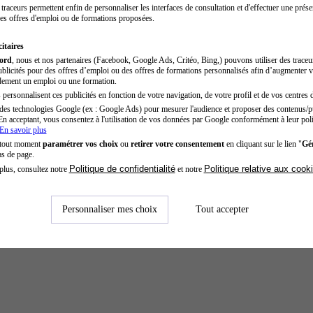
traceurs permettent enfin de personnaliser les interfaces de consultation et d'effectuer une prése
es offres d'emploi ou de formations proposées.
itaires
cord
, nous et nos partenaires (Facebook, Google Ads, Critéo, Bing,) pouvons utiliser des trace
blicités pour des offres d’emploi ou des offres de formations personnalisés afin d’augmenter v
dement un emploi ou une formation.
personnalisent ces publicités en fonction de votre navigation, de votre profil et de vos centres d
des technologies Google (ex : Google Ads) pour mesurer l'audience et proposer des contenus/pu
En acceptant, vous consentez à l'utilisation de vos données par Google conformément à leur poli
En savoir plus
 tout moment
paramétrer vos choix
ou
retirer votre consentement
en cliquant sur le lien "
Gér
as de page.
Politique de confidentialité
Politique relative aux cook
plus, consultez notre
et notre
Personnaliser mes choix
Tout accepter