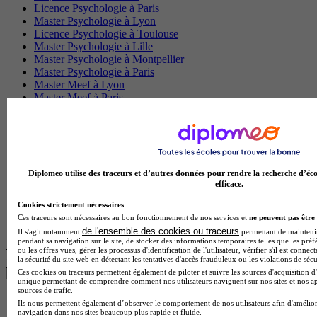
Licence Psychologie à Paris
Master Psychologie à Lyon
Licence Psychologie à Toulouse
Master Psychologie à Lille
Master Psychologie à Montpellier
Master Psychologie à Paris
Master Meef à Lyon
Master Meef à Paris
BTS Tourisme à Bordeaux
BTS Tourisme à Lyon
BTS Tourisme à Paris
BTS Tourisme à Toulouse
Licence Psychologie à Lille
Master Informatique à Paris
Diplomeo utilise des traceurs et d’autres données pour rendre la recherche d’éco
efficace.
BTS Communication à Bordeaux
Master Psychologie à Angers
Cookies strictement nécessaires
BTS Communication à Lyon
Ces traceurs sont nécessaires au bon fonctionnement de nos services et
ne peuvent pas être 
BTS Ndrc à Lyon
de l'ensemble des cookies ou traceurs
Il s'agit notamment
permettant de maintenir 
pendant sa navigation sur le site, de stocker des informations temporaires telles que les préf
ou les offres vues, gérer les processus d'identification de l'utilisateur, vérifier s'il est conn
Les intitulés de diplôme par alternance
la sécurité du site web en détectant les tentatives d'accès frauduleux ou les violations de sécu
les plus recherchés
Ces cookies ou traceurs permettent également de piloter et suivre les sources d'acquisition d'
unique permettant de comprendre comment nos utilisateurs naviguent sur nos sites et nos ap
sources de trafic.
BTS Esf en alternance
Ils nous permettent également d’observer le comportement de nos utilisateurs afin d'amélior
navigation dans nos sites beaucoup plus rapide et fluide.
BTS Dietetique en alternance