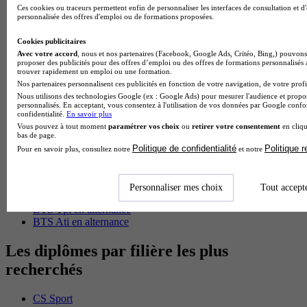
Ces cookies ou traceurs permettent enfin de personnaliser les interfaces de consultation et d
BTS Mco en alternance
personnalisée des offres d'emploi ou de formations proposées.
BTS Pi en alternance
BTS Sp3s en alternance
Cookies publicitaires
Master CCA en alternance
Avec votre accord
, nous et nos partenaires (Facebook, Google Ads, Critéo, Bing,) pouvons 
BTS Ndrc en alternance
proposer des publicités pour des offres d’emploi ou des offres de formations personnalisés
trouver rapidement un emploi ou une formation.
BTS Sam en alternance
Nos partenaires personnalisent ces publicités en fonction de votre navigation, de votre profil
Cap Fleuriste en alternance
Nous utilisons des technologies Google (ex : Google Ads) pour mesurer l'audience et propos
BTS Sio en alternance
personnalisés. En acceptant, vous consentez à l'utilisation de vos données par Google conf
MSc Marketing Digital en alternance
confidentialité.
En savoir plus
BTS Gpme en alternance
Vous pouvez à tout moment
paramétrer vos choix
ou
retirer votre consentement
en cliqu
Cap Electricien en alternance
bas de page.
BTS Gpn en alternance
Politique de confidentialité
Politique 
Pour en savoir plus, consultez notre
et notre
BTS Domotique en alternance
BAC Pro Agora en alternance
BTS Sta en alternance
Personnaliser mes choix
Tout accept
BTS Iris en alternance
BTS Tpl en alternance
BTS Ati en alternance
Les diplômes par filière les plus
recherchés
CS Sport