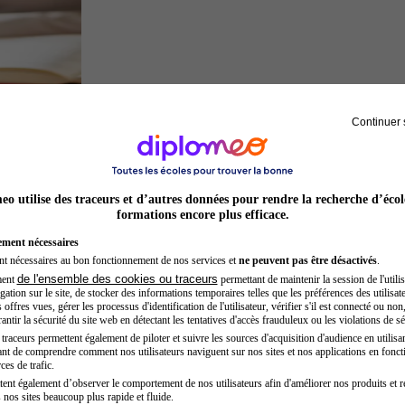
Continuer 
Juriste
o utilise des traceurs et d’autres données pour rendre la recherche d’écol
formations encore plus efficace.
ement nécessaires
nt nécessaires au bon fonctionnement de nos services et
ne peuvent pas être désactivés
.
de l'ensemble des cookies ou traceurs
ment
permettant de maintenir la session de l'utilis
ation sur le site, de stocker des informations temporaires telles que les préférences des utilisate
offres vues, gérer les processus d'identification de l'utilisateur, vérifier s'il est connecté ou non,
ntir la sécurité du site web en détectant les tentatives d'accès frauduleux ou les violations de sé
raceurs permettent également de piloter et suivre les sources d'acquisition d'audience en utilisan
nt de comprendre comment nos utilisateurs naviguent sur nos sites et nos applications en fonct
Secrétaire médicale
ces de trafic.
tent également d’observer le comportement de nos utilisateurs afin d'améliorer nos produits et r
 nos sites beaucoup plus rapide et fluide.