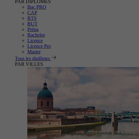
PAR DIPLÔMES
Bac PRO
CAP
BTS
BUT
Prépa
Bachelor
Licence
Licence Pro
Master
Tous les diplômes
PAR VILLES