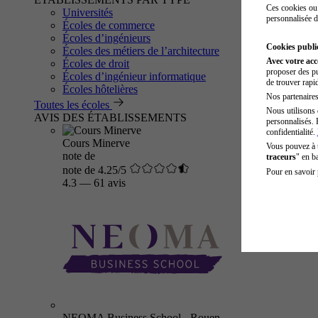
Ces cookies ou 
Universités
personnalisée d
Écoles de commerce
Écoles d’ingénieurs
Cookies public
Écoles des métiers de l’architecture
Avec votre ac
Écoles de droit
proposer des pu
Écoles d’ingénieur informatique
de trouver rapi
Écoles hôtelières
Nos partenaires 
Toutes les écoles
Nous utilisons 
AVIS DES ÉTABLISSEMENTS
personnalisés. 
confidentialité.
Cours Minerve
Vous pouvez à
note de
traceurs
" en b
note de 4.25/5
Pour en savoir 
4.3
—
61 avis
NEOMA Business School - Rouen