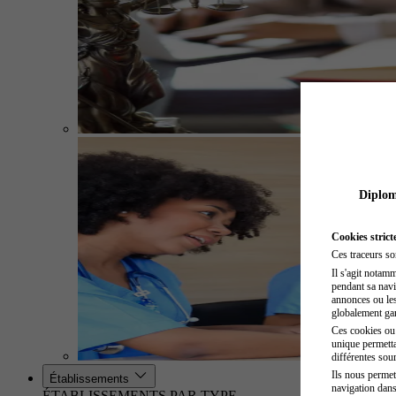
Diplome
Cookies strict
Ces traceurs so
Il s'agit notam
pendant sa navig
annonces ou les 
globalement gara
Ces cookies ou t
unique permetta
différentes sour
Ils nous permet
Établissements
navigation dans
ÉTABLISSEMENTS PAR TYPE