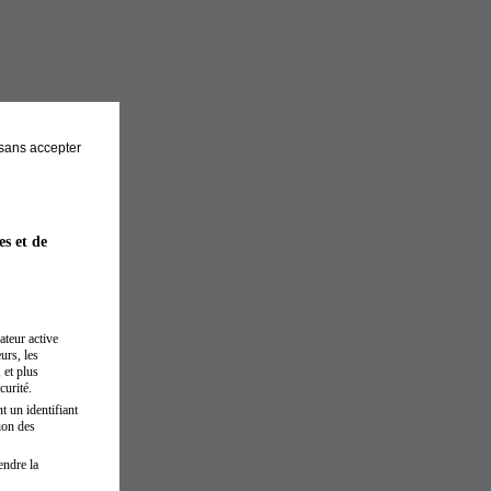
sans accepter
es et de
ateur active
urs, les
 et plus
curité.
t un identifiant
ion des
endre la