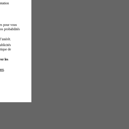
ntation
urs pour vous
os probabilités
’intérêt.
blicités
tique de
er les
ies
.