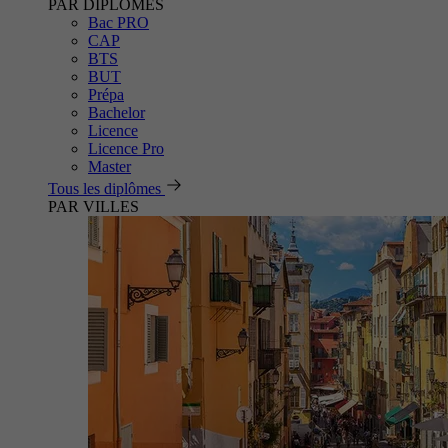
PAR DIPLÔMES
Bac PRO
CAP
BTS
BUT
Prépa
Bachelor
Licence
Licence Pro
Master
Tous les diplômes
PAR VILLES