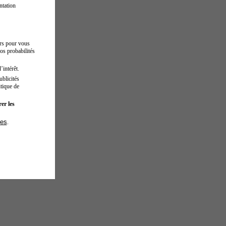
ntation
urs pour vous
os probabilités
’intérêt.
blicités
tique de
er les
ies
.