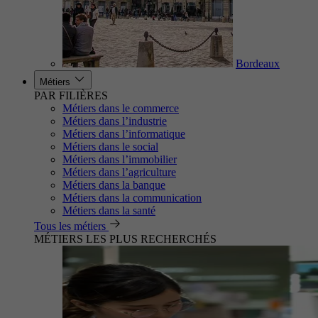
Bordeaux
Métiers
PAR FILIÈRES
Métiers dans le commerce
Métiers dans l’industrie
Métiers dans l’informatique
Métiers dans le social
Métiers dans l’immobilier
Métiers dans l’agriculture
Métiers dans la banque
Métiers dans la communication
Métiers dans la santé
Tous les métiers
MÉTIERS LES PLUS RECHERCHÉS