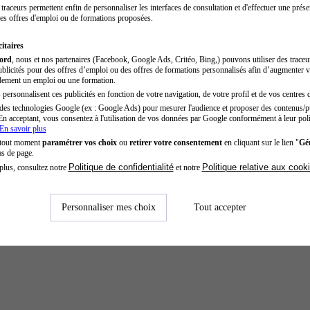
traceurs permettent enfin de personnaliser les interfaces de consultation et d'effectuer une prése
es offres d'emploi ou de formations proposées.
itaires
cord
, nous et nos partenaires (Facebook, Google Ads, Critéo, Bing,) pouvons utiliser des trace
blicités pour des offres d’emploi ou des offres de formations personnalisés afin d’augmenter v
dement un emploi ou une formation.
personnalisent ces publicités en fonction de votre navigation, de votre profil et de vos centres d
des technologies Google (ex : Google Ads) pour mesurer l'audience et proposer des contenus/pu
En acceptant, vous consentez à l'utilisation de vos données par Google conformément à leur poli
En savoir plus
 tout moment
paramétrer vos choix
ou
retirer votre consentement
en cliquant sur le lien "
Gér
as de page.
Politique de confidentialité
Politique relative aux cook
plus, consultez notre
et notre
Personnaliser mes choix
Tout accepter