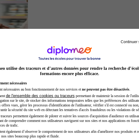
Continuer 
Préparateur en pharmacie
o utilise des traceurs et d’autres données pour rendre la recherche d’écol
formations encore plus efficace.
ement nécessaires
nt nécessaires au bon fonctionnement de nos services et
ne peuvent pas être désactivés
.
de l'ensemble des cookies ou traceurs
ment
permettant de maintenir la session de l'utilis
ation sur le site, de stocker des informations temporaires telles que les préférences des utilisate
offres vues, gérer les processus d'identification de l'utilisateur, vérifier s'il est connecté ou non,
ntir la sécurité du site web en détectant les tentatives d'accès frauduleux ou les violations de sé
raceurs permettent également de piloter et suivre les sources d'acquisition d'audience en utilisan
nt de comprendre comment nos utilisateurs naviguent sur nos sites et nos applications en fonct
Chef de projet
ces de trafic.
tent également d’observer le comportement de nos utilisateurs afin d'améliorer nos produits et r
 nos sites beaucoup plus rapide et fluide.