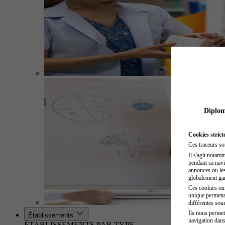
Diplome
Cookies strict
Ces traceurs so
Il s'agit notam
pendant sa navig
annonces ou les 
globalement gara
Ces cookies ou t
unique permetta
différentes sour
Ils nous permet
Établissements
navigation dans
ÉTABLISSEMENTS PAR TYPE