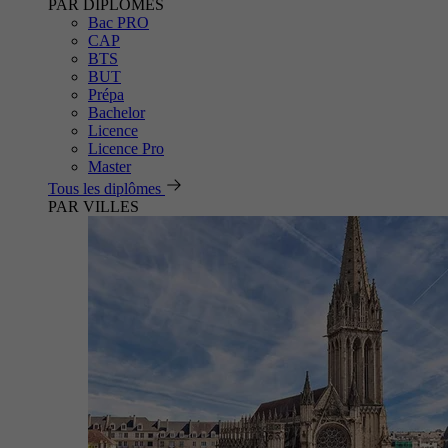
PAR DIPLÔMES
Bac PRO
CAP
BTS
BUT
Prépa
Bachelor
Licence
Licence Pro
Master
Tous les diplômes
PAR VILLES