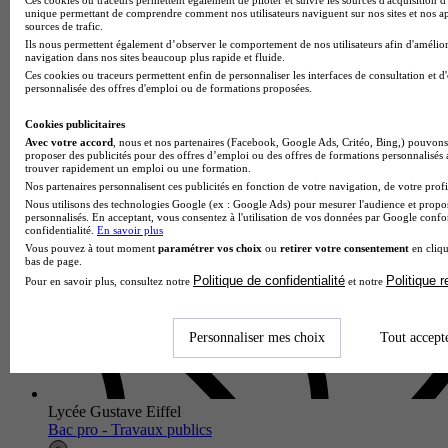
unique permettant de comprendre comment nos utilisateurs naviguent sur nos sites et nos ap
sources de trafic.
Lycée professionnel Luxembourg
Ils nous permettent également d’observer le comportement de nos utilisateurs afin d'amélior
navigation dans nos sites beaucoup plus rapide et fluide.
Bac pro - Technicien en chaudronnerie industrielle
Ces cookies ou traceurs permettent enfin de personnaliser les interfaces de consultation et d
personnalisée des offres d'emploi ou de formations proposées.
Vesoul 70000
Le Bac Pro Technicien en Chaudronnerie Industrielle proposé
Cookies publicitaires
par le Lycée professionnel Luxembourg forme aux techniques
Avec votre accord
, nous et nos partenaires (Facebook, Google Ads, Critéo, Bing,) pouvons 
de fabrication et d'assemblage de structures métalliques
proposer des publicités pour des offres d’emploi ou des offres de formations personnalisés
destinées…
trouver rapidement un emploi ou une formation.
Nos partenaires personnalisent ces publicités en fonction de votre navigation, de votre profil
Nous utilisons des technologies Google (ex : Google Ads) pour mesurer l'audience et propos
personnalisés. En acceptant, vous consentez à l'utilisation de vos données par Google conf
confidentialité.
En savoir plus
Vous pouvez à tout moment
paramétrer vos choix
ou
retirer votre consentement
en cliqu
bas de page.
Politique de confidentialité
Politique 
Pour en savoir plus, consultez notre
et notre
Personnaliser mes choix
Tout accept
Lycée Gustave Eiffel
Bac pro - Travaux publics