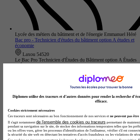
Lycée des métiers du bâtiment et de l'énergie Emmanuel Héré
Bac pro - Technicien d'études du bâtiment option A études et
économie
Laxou 54520
Le Bac Pro Technicien d'Études du Bâtiment option A Études
et Économie du Lycée des métiers du bâtiment et de l'énergie
Emmanuel Héré forme des spécialistes de l'économie de la
construct…
Diplomeo utilise des traceurs et d’autres données pour rendre la recherche d’éco
efficace.
Cookies strictement nécessaires
Ces traceurs sont nécessaires au bon fonctionnement de nos services et
ne peuvent pas être 
de l'ensemble des cookies ou traceurs
Il s'agit notamment
permettant de maintenir 
pendant sa navigation sur le site, de stocker des informations temporaires telles que les préf
ou les offres vues, gérer les processus d'identification de l'utilisateur, vérifier s'il est conn
la sécurité du site web en détectant les tentatives d'accès frauduleux ou les violations de sécu
Ces cookies ou traceurs permettent également de piloter et suivre les sources d'acquisition d'