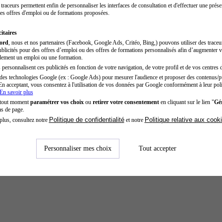
traceurs permettent enfin de personnaliser les interfaces de consultation et d'effectuer une prése
es offres d'emploi ou de formations proposées.
itaires
cord
, nous et nos partenaires (Facebook, Google Ads, Critéo, Bing,) pouvons utiliser des trace
blicités pour des offres d’emploi ou des offres de formations personnalisés afin d’augmenter v
dement un emploi ou une formation.
personnalisent ces publicités en fonction de votre navigation, de votre profil et de vos centres d
des technologies Google (ex : Google Ads) pour mesurer l'audience et proposer des contenus/pu
En acceptant, vous consentez à l'utilisation de vos données par Google conformément à leur poli
En savoir plus
 tout moment
paramétrer vos choix
ou
retirer votre consentement
en cliquant sur le lien "
Gér
as de page.
Politique de confidentialité
Politique relative aux cook
plus, consultez notre
et notre
Personnaliser mes choix
Tout accepter