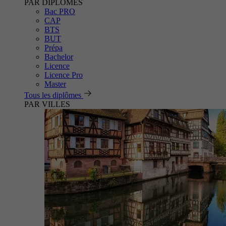
PAR DIPLÔMES
Bac PRO
CAP
BTS
BUT
Prépa
Bachelor
Licence
Licence Pro
Master
Tous les diplômes
PAR VILLES