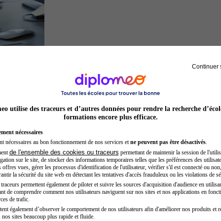
Continuer 
Développeur web
o utilise des traceurs et d’autres données pour rendre la recherche d’écol
formations encore plus efficace.
ement nécessaires
nt nécessaires au bon fonctionnement de nos services et
ne peuvent pas être désactivés
.
de l'ensemble des cookies ou traceurs
ment
permettant de maintenir la session de l'utilis
ation sur le site, de stocker des informations temporaires telles que les préférences des utilisate
offres vues, gérer les processus d'identification de l'utilisateur, vérifier s'il est connecté ou non,
ntir la sécurité du site web en détectant les tentatives d'accès frauduleux ou les violations de sé
raceurs permettent également de piloter et suivre les sources d'acquisition d'audience en utilisan
nt de comprendre comment nos utilisateurs naviguent sur nos sites et nos applications en fonct
Kinésithérapeute sportif
ces de trafic.
tent également d’observer le comportement de nos utilisateurs afin d'améliorer nos produits et r
 nos sites beaucoup plus rapide et fluide.