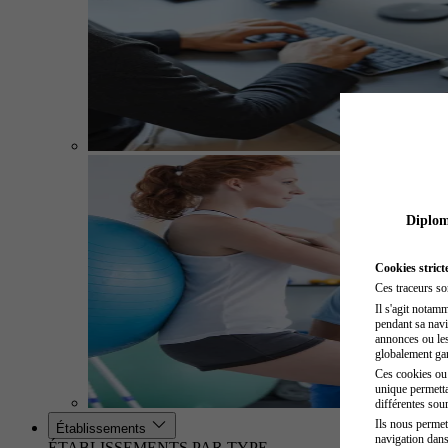
Diplome
Cookies strict
Ces traceurs so
Il s'agit notam
pendant sa navig
annonces ou les 
globalement gara
Ces cookies ou t
unique permetta
différentes sour
Ils nous permet
Établissements
navigation dans
ÉTABLISSEMENTS PAR TYPE