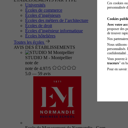
Ces cookies ou 
Universités
personnalisée d
Écoles de commerce
Écoles d’ingénieurs
Cookies public
Écoles des métiers de l’architecture
Avec votre ac
Écoles de droit
proposer des pu
Écoles d’ingénieur informatique
de trouver rapi
Écoles hôtelières
Nos partenaires 
Toutes les écoles
Nous utilisons 
AVIS DES ÉTABLISSEMENTS
personnalisés. 
confidentialité.
STUDIO M - Montpellier
Vous pouvez à
note de
traceurs
" en b
note de 4.97/5
Pour en savoir 
5.0
—
59 avis
Ecole de Management de Normandie - Caen