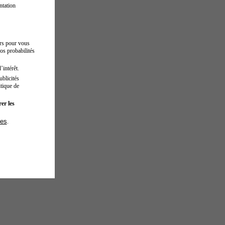
ntation
urs pour vous
os probabilités
’intérêt.
blicités
tique de
er les
ies
.