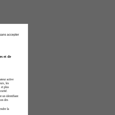
sans accepter
es et de
ateur active
urs, les
 et plus
curité.
t un identifiant
ion des
endre la