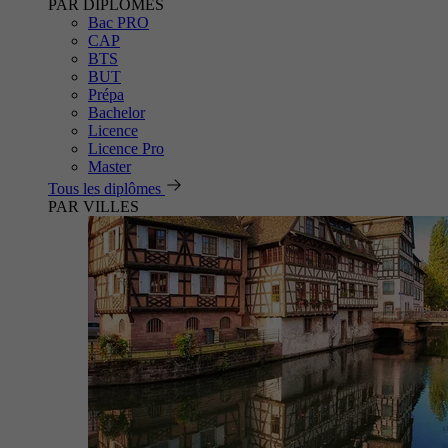
PAR DIPLÔMES
Bac PRO
CAP
BTS
BUT
Prépa
Bachelor
Licence
Licence Pro
Master
Tous les diplômes
PAR VILLES