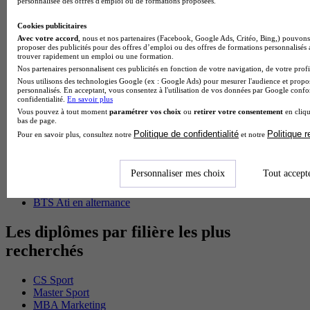
personnalisée des offres d'emploi ou de formations proposées.
BTS Pi en alternance
BTS Sp3s en alternance
Cookies publicitaires
Master CCA en alternance
Avec votre accord
, nous et nos partenaires (Facebook, Google Ads, Critéo, Bing,) pouvons 
BTS Ndrc en alternance
proposer des publicités pour des offres d’emploi ou des offres de formations personnalisés
BTS Sam en alternance
trouver rapidement un emploi ou une formation.
Cap Fleuriste en alternance
Nos partenaires personnalisent ces publicités en fonction de votre navigation, de votre profil
BTS Sio en alternance
Nous utilisons des technologies Google (ex : Google Ads) pour mesurer l'audience et propos
MSc Marketing Digital en alternance
personnalisés. En acceptant, vous consentez à l'utilisation de vos données par Google conf
confidentialité.
En savoir plus
BTS Gpme en alternance
Vous pouvez à tout moment
paramétrer vos choix
ou
retirer votre consentement
en cliqu
Cap Electricien en alternance
bas de page.
BTS Gpn en alternance
Politique de confidentialité
Politique 
Pour en savoir plus, consultez notre
et notre
BTS Domotique en alternance
BAC Pro Agora en alternance
BTS Sta en alternance
Personnaliser mes choix
Tout accept
BTS Iris en alternance
BTS Tpl en alternance
BTS Ati en alternance
Les diplômes par filière les plus
recherchés
CS Sport
Master Sport
MBA Marketing