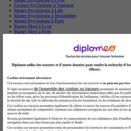
Licence Psychologie à Toulouse
Master Psychologie à Lille
Master Psychologie à Montpellier
Master Psychologie à Paris
Master Meef à Lyon
Master Meef à Paris
BTS Tourisme à Bordeaux
BTS Tourisme à Lyon
BTS Tourisme à Paris
BTS Tourisme à Toulouse
Licence Psychologie à Lille
Master Informatique à Paris
Diplomeo utilise des traceurs et d’autres données pour rendre la recherche d’éco
BTS Communication à Bordeaux
efficace.
Master Psychologie à Angers
Cookies strictement nécessaires
BTS Communication à Lyon
Ces traceurs sont nécessaires au bon fonctionnement de nos services et
ne peuvent pas être 
BTS Ndrc à Lyon
de l'ensemble des cookies ou traceurs
Il s'agit notamment
permettant de maintenir 
pendant sa navigation sur le site, de stocker des informations temporaires telles que les préf
Les intitulés de diplôme par alternance
ou les offres vues, gérer les processus d'identification de l'utilisateur, vérifier s'il est conn
la sécurité du site web en détectant les tentatives d'accès frauduleux ou les violations de sécu
les plus recherchés
Ces cookies ou traceurs permettent également de piloter et suivre les sources d'acquisition d'
unique permettant de comprendre comment nos utilisateurs naviguent sur nos sites et nos ap
sources de trafic.
BTS Esf en alternance
Ils nous permettent également d’observer le comportement de nos utilisateurs afin d'amélior
BTS Dietetique en alternance
navigation dans nos sites beaucoup plus rapide et fluide.
BTS Mco en alternance
Ces cookies ou traceurs permettent enfin de personnaliser les interfaces de consultation et d