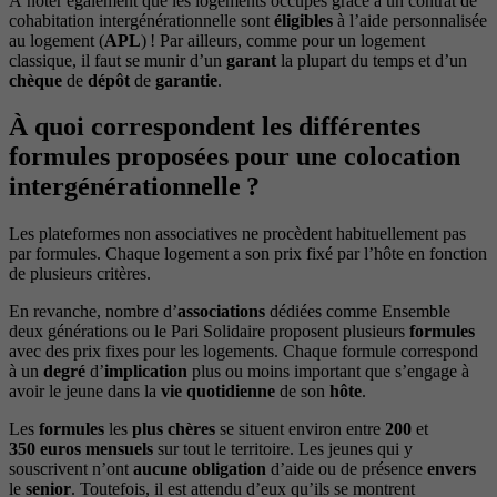
À noter également que les logements occupés grâce à un contrat de
cohabitation intergénérationnelle sont
éligibles
à l’aide personnalisée
au logement (
APL
) ! Par ailleurs, comme pour un logement
classique, il faut se munir d’un
garant
la plupart du temps et d’un
chèque
de
dépôt
de
garantie
.
À quoi correspondent les différentes
formules proposées pour une colocation
intergénérationnelle ?
Les plateformes non associatives ne procèdent habituellement pas
par formules. Chaque logement a son prix fixé par l’hôte en fonction
de plusieurs critères.
En revanche, nombre d’
associations
dédiées comme Ensemble
deux générations ou le Pari Solidaire proposent plusieurs
formules
avec des prix fixes pour les logements. Chaque formule correspond
à un
degré
d’
implication
plus ou moins important que s’engage à
avoir le jeune dans la
vie
quotidienne
de son
hôte
.
Les
formules
les
plus
chères
se situent environ entre
200
et
350 euros mensuels
sur tout le territoire. Les jeunes qui y
souscrivent n’ont
aucune obligation
d’aide ou de présence
envers
le
senior
. Toutefois, il est attendu d’eux qu’ils se montrent