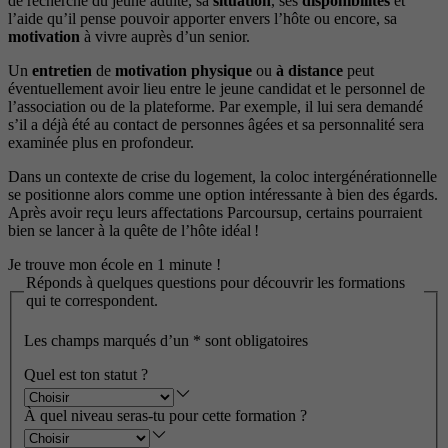
de recherche du jeune adulte, sa
situation
, ses
disponibilités
et
l’aide qu’il pense pouvoir apporter envers l’hôte ou encore, sa
motivation
à vivre auprès d’un senior.
Un
entretien
de
motivation
physique
ou
à distance
peut
éventuellement avoir lieu entre le jeune candidat et le personnel de
l’association ou de la plateforme. Par exemple, il lui sera demandé
s’il a déjà été au contact de personnes âgées et sa personnalité sera
examinée plus en profondeur.
Dans un contexte de crise du logement, la coloc intergénérationnelle
se positionne alors comme une option intéressante à bien des égards.
Après avoir reçu leurs affectations Parcoursup, certains pourraient
bien se lancer à la quête de l’hôte idéal !
Je trouve mon école en 1 minute !
Réponds à quelques questions pour découvrir les formations
qui te correspondent.
Les champs marqués d’un
*
sont obligatoires
Quel est ton statut ?
À quel niveau seras-tu pour cette formation ?