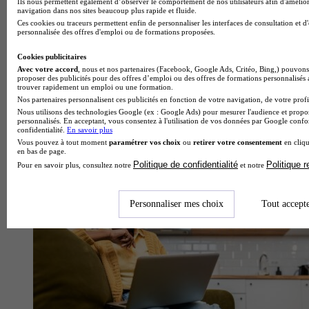
Ils nous permettent également d’observer le comportement de nos utilisateurs afin d'amélior
navigation dans nos sites beaucoup plus rapide et fluide.
Ces cookies ou traceurs permettent enfin de personnaliser les interfaces de consultation et d
personnalisée des offres d'emploi ou de formations proposées.
Cookies publicitaires
Avec votre accord
, nous et nos partenaires (Facebook, Google Ads, Critéo, Bing,) pouvons 
proposer des publicités pour des offres d’emploi ou des offres de formations personnalisés
trouver rapidement un emploi ou une formation.
Nos partenaires personnalisent ces publicités en fonction de votre navigation, de votre profil
Nous utilisons des technologies Google (ex : Google Ads) pour mesurer l'audience et propos
personnalisés. En acceptant, vous consentez à l'utilisation de vos données par Google conf
confidentialité.
En savoir plus
Vous pouvez à tout moment
paramétrer vos choix
ou
retirer votre consentement
en cliqu
Crise du logement étudiant : « Sans toit, pas d'études, pas
en bas de page.
d'emploi, pas d'autonomie »
Politique de confidentialité
Politique 
Pour en savoir plus, consultez notre
et notre
Personnaliser mes choix
Tout accept