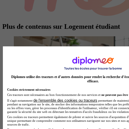
Plus de contenus sur Logement étudiant
Diplomeo utilise des traceurs et d’autres données pour rendre la recherche d’éco
efficace.
Cookies strictement nécessaires
Ces traceurs sont nécessaires au bon fonctionnement de nos services et
ne peuvent pas être 
de l'ensemble des cookies ou traceurs
Il s'agit notamment
permettant de maintenir 
pendant sa navigation sur le site, de stocker des informations temporaires telles que les préf
ou les offres vues, gérer les processus d'identification de l'utilisateur, vérifier s'il est conn
garantir la sécurité du site web en détectant les tentatives d'accès frauduleux ou les violation
Logement étudiant : dois-je payer la taxe foncière ?
Ces cookies ou traceurs permettent également de piloter et suivre les sources d'acquisition d'
unique permettant de comprendre comment nos utilisateurs naviguent sur nos sites et nos ap
sources de trafic.