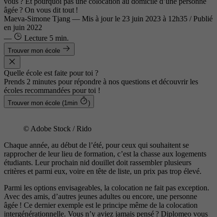
vous ? Et pourquoi pas une colocation au domicile d’une personne
âgée ? On vous dit tout !
Maeva-Simone Tjang
—
Mis à jour le
23 juin 2023 à 12h35
/ Publié
en juin 2022
—
Lecture
5 min.
Trouver mon école
Quelle école est faite pour toi ?
Prends 2 minutes pour répondre à nos questions et découvrir les
écoles recommandées pour toi !
Trouver mon école (1min
)
© Adobe Stock / Rido
Chaque année, au début de l’été, pour ceux qui souhaitent se
rapprocher de leur lieu de formation, c’est la chasse aux logements
étudiants. Leur prochain nid douillet doit rassembler plusieurs
critères et parmi eux, voire en tête de liste, un prix pas trop élevé.
Parmi les options envisageables, la colocation ne fait pas exception.
Avec des amis, d’autres jeunes adultes ou encore, une personne
âgée ! Ce dernier exemple est le principe même de la colocation
intergénérationnelle. Vous n’y aviez jamais pensé ? Diplomeo vous