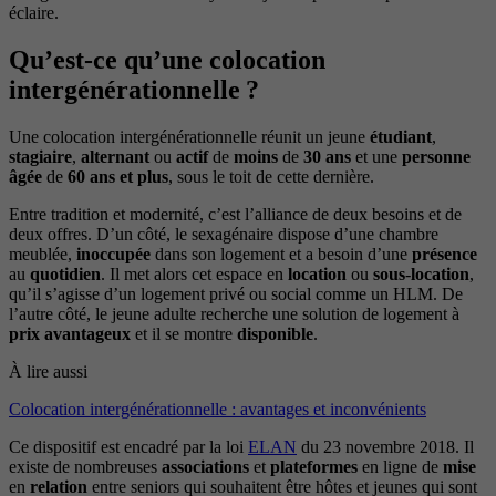
éclaire.
Qu’est-ce qu’une colocation
intergénérationnelle ?
Une colocation intergénérationnelle réunit un jeune
étudiant
,
stagiaire
,
alternant
ou
actif
de
moins
de
30 ans
et une
personne
âgée
de
60 ans et plus
, sous le toit de cette dernière.
Entre tradition et modernité, c’est l’alliance de deux besoins et de
deux offres. D’un côté, le sexagénaire dispose d’une chambre
meublée,
inoccupée
dans son logement et a besoin d’une
présence
au
quotidien
. Il met alors cet espace en
location
ou
sous
-
location
,
qu’il s’agisse d’un logement privé ou social comme un HLM. De
l’autre côté, le jeune adulte recherche une solution de logement à
prix
avantageux
et il se montre
disponible
.
À lire aussi
Colocation intergénérationnelle : avantages et inconvénients
Ce dispositif est encadré par la loi
ELAN
du 23 novembre 2018. Il
existe de nombreuses
associations
et
plateformes
en ligne de
mise
en
relation
entre seniors qui souhaitent être hôtes et jeunes qui sont