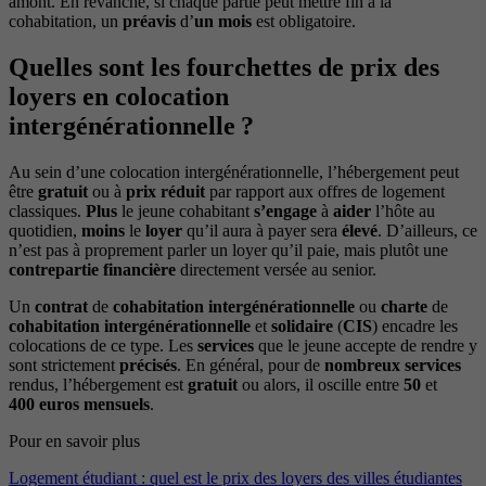
amont. En revanche, si chaque partie peut mettre fin à la
cohabitation, un
préavis
d’
un mois
est obligatoire.
Quelles sont les fourchettes de prix des
loyers en colocation
intergénérationnelle ?
Au sein d’une colocation intergénérationnelle, l’hébergement peut
être
gratuit
ou à
prix
réduit
par rapport aux offres de logement
classiques.
Plus
le jeune cohabitant
s’engage
à
aider
l’hôte au
quotidien,
moins
le
loyer
qu’il aura à payer sera
élevé
. D’ailleurs, ce
n’est pas à proprement parler un loyer qu’il paie, mais plutôt une
contrepartie
financière
directement versée au senior.
Un
contrat
de
cohabitation
intergénérationnelle
ou
charte
de
cohabitation
intergénérationnelle
et
solidaire
(
CIS
) encadre les
colocations de ce type. Les
services
que le jeune accepte de rendre y
sont strictement
précisés
. En général, pour de
nombreux
services
rendus, l’hébergement est
gratuit
ou alors, il oscille entre
50
et
400
euros
mensuels
.
Pour en savoir plus
Logement étudiant : quel est le prix des loyers des villes étudiantes