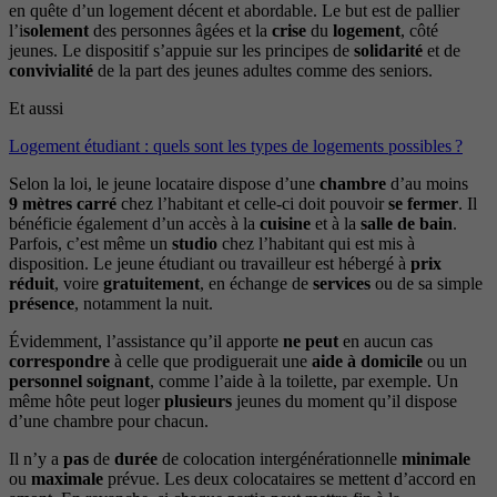
en quête d’un logement décent et abordable. Le but est de pallier
l’i
solement
des personnes âgées et la
crise
du
logement
, côté
jeunes. Le dispositif s’appuie sur les principes de
solidarité
et de
convivialité
de la part des jeunes adultes comme des seniors.
Et aussi
Logement étudiant : quels sont les types de logements possibles ?
Selon la loi, le jeune locataire dispose d’une
chambre
d’au moins
9
mètres
carré
chez l’habitant et celle-ci doit pouvoir
se
fermer
. Il
bénéficie également d’un accès à la
cuisine
et à la
salle
de
bain
.
Parfois, c’est même un
studio
chez l’habitant qui est mis à
disposition. Le jeune étudiant ou travailleur est hébergé à
prix
réduit
, voire
gratuitement
, en échange de
services
ou de sa simple
présence
, notamment la nuit.
Évidemment, l’assistance qu’il apporte
ne peut
en aucun cas
correspondre
à celle que prodiguerait une
aide à domicile
ou un
personnel soignant
, comme l’aide à la toilette, par exemple. Un
même hôte peut loger
plusieurs
jeunes du moment qu’il dispose
d’une chambre pour chacun.
Il n’y a
pas
de
durée
de colocation intergénérationnelle
minimale
ou
maximale
prévue. Les deux colocataires se mettent d’accord en