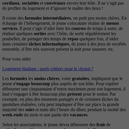
cordiaux
,
sociables
et
conviviaux
envers leur hôte. Il ne s’agit pas
de profiter du logement et d’ignorer le maître des lieux !
Il existe des
formules
intermédiaires
, un petit peu moins chères. En
échange de l’hébergement, le jeune colocataire réalise de
menus
services
. Il peut s’agir d’aller faire les
courses
de temps à autre, de
réaliser quelques
sorties
avec l’hôte, de sortir régulièrement les
poubelles, de partager des temps de
repas
quelques fois, d’aider
dans certaines
tâches
informatiques
, de jouer à des jeux de sociétés
ensemble, d’être très souvent présent la nuit pour rassurer, etc.
Pour vous aider
Logement étudiant : quels critères pour le choisir ?
Les
formules
les
moins
chères
, voire
gratuites
, impliquent que le
jeune
s’engage
beaucoup
plus auprès de son hôte. Pour espérer
débourser une cinquantaine d’euros maximum pour son logement, il
faut s’engager à être beaucoup plus
présent
pour le senior. Par
exemple, en plus des moments partagés et de certaines tâches du
quotidien réalisées, cela peut impliquer d’être sur place la grande
majorité des
soirs
et nuits dès l’heure du dîner, pendant la moitié des
week-ends
du mois et une partie des
vacances
.
Selon les associations, le jeune devra débourser des
frais
de