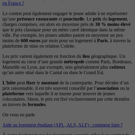
en France ?
Le contrat peut également engager le jeune adulte à ne représenter
qu’une
présence
rassurante
et
ponctuelle
. Le
prix
du
logement
,
charges comprises, est alors en moyenne près de
30 % moins élevé
que le prix classique pour un mètre carré identique dans la même
ville. Par exemple, les jeunes adultes paient en moyenne un peu
moins de
600
euros
par mois pour un logement à
Paris
, à travers la
plateforme de mise en relation Colette.
Les prix varient également en fonction du
lieu
géographique. Un
logement au cœur d’une grande
métropole
comme Paris, Bordeaux,
Marseille ou Lyon, par exemple, sera généralement plus
coûteux
qu’un autre situé dans le Cantal ou dans le Grand Est.
L’hôte
peut
fixer
le
montant
de la contrepartie. Pour décider d’un
prix raisonnable, il est très souvent conseillé par l’
association
ou la
plateforme
vers laquelle il se tourne pour trouver de jeunes
colocataires. Sinon, le prix est fixé exclusivement par cette dernière
au travers de
formules
.
On vous en parle
Aide au logement étudiant (APL, ALS, ALF) : comment faire ?