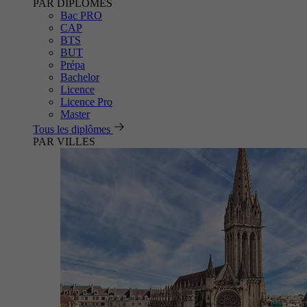
PAR DIPLÔMES
Bac PRO
CAP
BTS
BUT
Prépa
Bachelor
Licence
Licence Pro
Master
Tous les diplômes
PAR VILLES