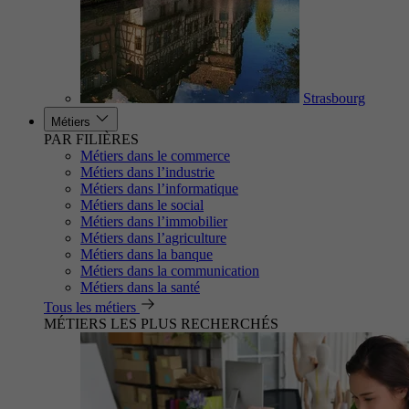
Strasbourg
Métiers
PAR FILIÈRES
Métiers dans le commerce
Métiers dans l’industrie
Métiers dans l’informatique
Métiers dans le social
Métiers dans l’immobilier
Métiers dans l’agriculture
Métiers dans la banque
Métiers dans la communication
Métiers dans la santé
Tous les métiers
MÉTIERS LES PLUS RECHERCHÉS