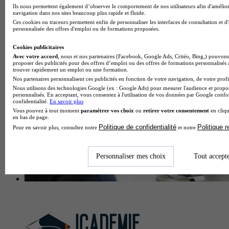
Ils nous permettent également d’observer le comportement de nos utilisateurs afin d'amélior
École de photo, audiovisuel, cinéma
navigation dans nos sites beaucoup plus rapide et fluide.
Voir l’établissement
Ces cookies ou traceurs permettent enfin de personnaliser les interfaces de consultation et d
personnalisée des offres d'emploi ou de formations proposées.
Cookies publicitaires
Avec votre accord
, nous et nos partenaires (Facebook, Google Ads, Critéo, Bing,) pouvons 
proposer des publicités pour des offres d’emploi ou des offres de formations personnalisés
trouver rapidement un emploi ou une formation.
Nos partenaires personnalisent ces publicités en fonction de votre navigation, de votre profil
Nous utilisons des technologies Google (ex : Google Ads) pour mesurer l'audience et propos
personnalisés. En acceptant, vous consentez à l'utilisation de vos données par Google conf
confidentialité.
En savoir plus
Vous pouvez à tout moment
paramétrer vos choix
ou
retirer votre consentement
en cliqu
en bas de page.
Politique de confidentialité
Politique 
Pour en savoir plus, consultez notre
et notre
Personnaliser mes choix
Tout accept