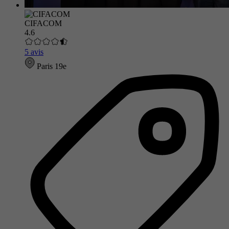
CIFACOM
4.6
5 avis
Paris 19e