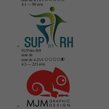
4.1
—
90 avis
SUP des RH
note de
note de 4.25/5
4.3
—
223 avis