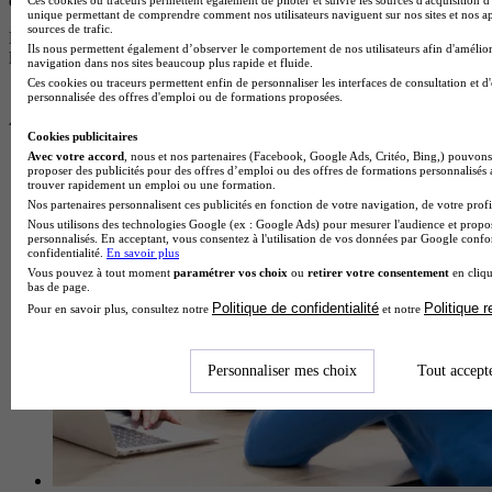
disposent pas de logos.
unique permettant de comprendre comment nos utilisateurs naviguent sur nos sites et nos ap
sources de trafic.
Pour plus d’informations, consultez nos
règles de fonctionnement de
Ils nous permettent également d’observer le comportement de nos utilisateurs afin d'amélior
la plateforme.
navigation dans nos sites beaucoup plus rapide et fluide.
Ces cookies ou traceurs permettent enfin de personnaliser les interfaces de consultation et d
personnalisée des offres d'emploi ou de formations proposées.
Cookies publicitaires
Avec votre accord
, nous et nos partenaires (Facebook, Google Ads, Critéo, Bing,) pouvons 
proposer des publicités pour des offres d’emploi ou des offres de formations personnalisés
trouver rapidement un emploi ou une formation.
Nos partenaires personnalisent ces publicités en fonction de votre navigation, de votre profil
Nous utilisons des technologies Google (ex : Google Ads) pour mesurer l'audience et propos
personnalisés. En acceptant, vous consentez à l'utilisation de vos données par Google conf
confidentialité.
En savoir plus
Vous pouvez à tout moment
paramétrer vos choix
ou
retirer votre consentement
en cliqu
bas de page.
Politique de confidentialité
Politique 
Pour en savoir plus, consultez notre
et notre
Personnaliser mes choix
Tout accept