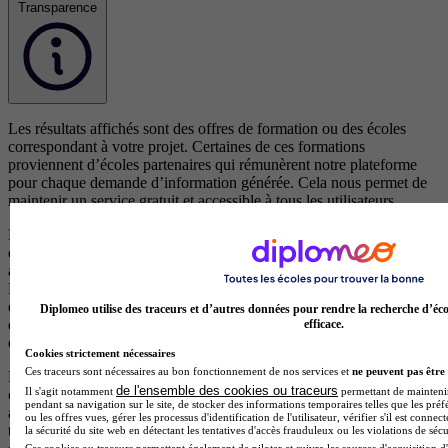
Transparence
Les résultats affichés sont des offres de formation ou des écoles
correspondant à votre projet. Certaines de ces formations
proviennent d’écoles partenaires qui rémunèrent notre plateforme
pour chaque demande d’information générée. Cela nous permet de
maintenir un service gratuit et accessible à tous les utilisateurs.
Les offres de formation issues d’écoles partenaires (clients) sont
d’abord classées selon leur pertinence par rapport à votre recherche,
afin de vous proposer les formations les plus adaptées à vos besoins.
En cas de pertinence équivalente, les résultats sont ensuite ordonnés
en fonction d’un scoring précis qui met en avant les écoles qui
Diplomeo utilise des traceurs et d’autres données pour rendre la recherche d’éco
disposent d’éléments de visibilité, d’avis positifs et de campagnes en
efficace.
cours.
Cookies strictement nécessaires
Ces traceurs sont nécessaires au bon fonctionnement de nos services et
ne peuvent pas être 
Les formations proposées par des centres non partenaires (non
de l'ensemble des cookies ou traceurs
Il s'agit notamment
permettant de maintenir 
clients), qui ne versent aucune rémunération à notre plateforme,
pendant sa navigation sur le site, de stocker des informations temporaires telles que les préf
apparaissent après celles des centres partenaires et sont également
ou les offres vues, gérer les processus d'identification de l'utilisateur, vérifier s'il est conn
triées par pertinence. Elles sont reconnaissables par le fait qu’elles ne
la sécurité du site web en détectant les tentatives d'accès frauduleux ou les violations de sécu
Ces cookies ou traceurs permettent également de piloter et suivre les sources d'acquisition d'