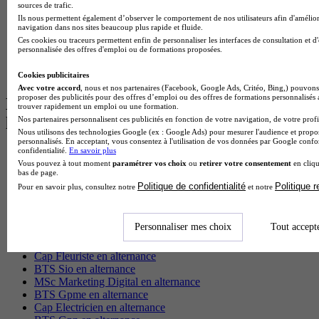
sources de trafic.
Licence Psychologie à Lille
Ils nous permettent également d’observer le comportement de nos utilisateurs afin d'amélior
Master Informatique à Paris
navigation dans nos sites beaucoup plus rapide et fluide.
BTS Communication à Bordeaux
Ces cookies ou traceurs permettent enfin de personnaliser les interfaces de consultation et d
Master Psychologie à Angers
personnalisée des offres d'emploi ou de formations proposées.
BTS Communication à Lyon
BTS Ndrc à Lyon
Cookies publicitaires
Avec votre accord
, nous et nos partenaires (Facebook, Google Ads, Critéo, Bing,) pouvons 
proposer des publicités pour des offres d’emploi ou des offres de formations personnalisés
Les intitulés de diplôme par alternance
trouver rapidement un emploi ou une formation.
les plus recherchés
Nos partenaires personnalisent ces publicités en fonction de votre navigation, de votre profil
Nous utilisons des technologies Google (ex : Google Ads) pour mesurer l'audience et propos
personnalisés. En acceptant, vous consentez à l'utilisation de vos données par Google conf
confidentialité.
En savoir plus
BTS Esf en alternance
Vous pouvez à tout moment
paramétrer vos choix
ou
retirer votre consentement
en cliqu
BTS Dietetique en alternance
bas de page.
BTS Mco en alternance
Politique de confidentialité
Politique 
Pour en savoir plus, consultez notre
et notre
BTS Pi en alternance
BTS Sp3s en alternance
Master CCA en alternance
Personnaliser mes choix
Tout accept
BTS Ndrc en alternance
BTS Sam en alternance
Cap Fleuriste en alternance
BTS Sio en alternance
MSc Marketing Digital en alternance
BTS Gpme en alternance
Cap Electricien en alternance