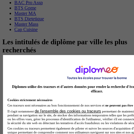
BAC Pro Assp
BTS Gpme
Master MA
BTS Dietetique
Master Mass
Cap Cuisine
Les intitulés de diplôme par ville les plus
recherchés
Master Meef à Lille
Prépa Medecine à Paris
Licence Psychologie à Paris
Master Psychologie à Lyon
Licence Psychologie à Toulouse
Diplomeo utilise des traceurs et d’autres données pour rendre la recherche d’éco
Master Psychologie à Lille
efficace.
Master Psychologie à Montpellier
Master Psychologie à Paris
Cookies strictement nécessaires
Master Meef à Lyon
Ces traceurs sont nécessaires au bon fonctionnement de nos services et
ne peuvent pas être 
Master Meef à Paris
de l'ensemble des cookies ou traceurs
Il s'agit notamment
permettant de maintenir 
pendant sa navigation sur le site, de stocker des informations temporaires telles que les préf
BTS Tourisme à Bordeaux
ou les offres vues, gérer les processus d'identification de l'utilisateur, vérifier s'il est conn
BTS Tourisme à Lyon
la sécurité du site web en détectant les tentatives d'accès frauduleux ou les violations de sécu
BTS Tourisme à Paris
Ces cookies ou traceurs permettent également de piloter et suivre les sources d'acquisition d'
BTS Tourisme à Toulouse
unique permettant de comprendre comment nos utilisateurs naviguent sur nos sites et nos ap