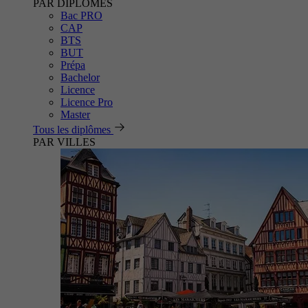
PAR DIPLÔMES
Bac PRO
CAP
BTS
BUT
Prépa
Bachelor
Licence
Licence Pro
Master
Tous les diplômes
PAR VILLES